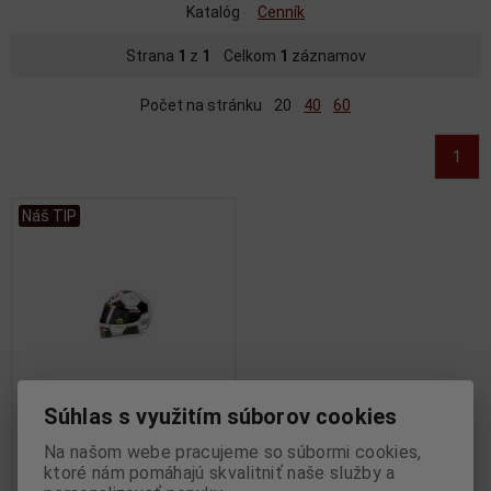
Katalóg
Cenník
Strana
1
z
1
Celkom
1
záznamov
Počet na stránku
20
40
60
1
Náš TIP
Súhlas s využitím súborov cookies
1:2 AGV HELMET V.ROSSI
Na našom webe pracujeme so súbormi cookies,
SPECIAL Numbered1 MOTO
ktoré nám pomáhajú skvalitniť naše služby a
GP BARCELONA 2008 Limited