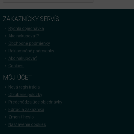
ZÁKAZNÍCKY SERVÍS
Rýchla objednávka
Ako nakupovať?
Obchodné podmienky
Reklamačné podmienky
Ako nakupovať
Cookies
MÔJ ÚČET
Nová registrácia
Oblúbené položky
Predchádzajúce objednávky
Editácia zákazníka
Zmeniť heslo
Nastavenie cookies