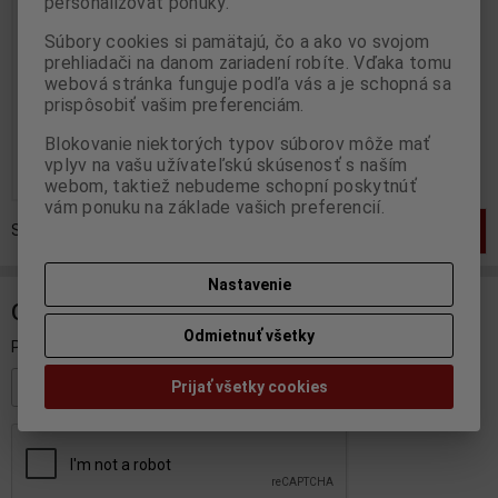
personalizovať ponuky.
edition No. 001/999
Súbory cookies si pamätajú, čo a ako vo svojom
Výrobca:
MINICHAMPS
prehliadači na danom zariadení robíte. Vďaka tomu
Katalógové číslo:
MC-
328080086
webová stránka funguje podľa vás a je schopná sa
Skladom:
1 ks
prispôsobiť vašim preferenciám.
200 EUR
Blokovanie niektorých typov súborov môže mať
vplyv na vašu užívateľskú skúsenosť s naším
Pridať do košíka
webom, taktiež nebudeme schopní poskytnúť
vám ponuku na základe vašich preferencií.
Strana
1
z
1
Celkom
1
záznamov
1
Nastavenie
ODBER NOVINIEK
Odmietnuť všetky
Prihláste sa k odberu noviniek
Prijať všetky cookies
Registrovať