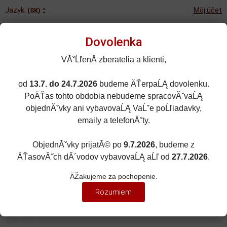
Jazyk:
Môj účet
(SK)
Dovolenka
VĂˇĹľenĂ­ zberatelia a klienti,
od
13.7. do 24.7.2026
budeme ÄŤerpaĹĄ dovolenku.
Rozšírené vyhľadávanie
PoÄŤas tohto obdobia nebudeme spracovĂˇvaĹĄ
Porovnané (0)
Obľúbené (0)
objednĂˇvky ani vybavovaĹĄ VaĹˇe poĹľiadavky,
emaily a telefonĂˇty.
0
kusov
Menu
0 EUR
ObjednĂˇvky prijatĂ© po
9.7.2026
, budeme z
ÄŤasovĂ˝ch dĂ´vodov vybavovaĹĄ aĹľ od
27.7.2026
.
HELMY
Zobraziť filter
ÄŽakujeme za pochopenie.
1:2
Rozumiem
Zoradiť podľa:
(Názvu produktu)