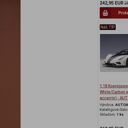
242,95 EUR
2
Prid
Náš TIP
1:18 Koenigseg
White/Carbon w
accents) - AU
Výrobca:
AUTO
Katalógové číslo
Skladom:
1 ks