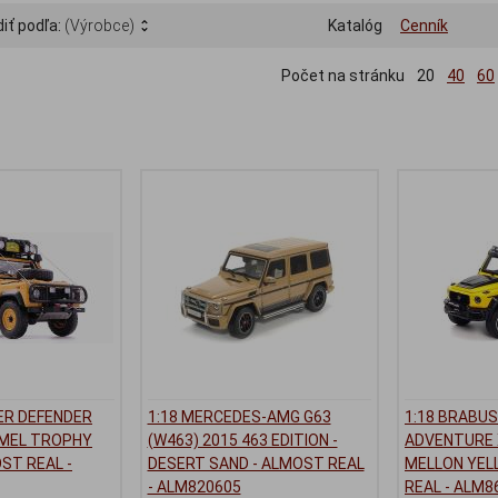
iť podľa:
(Výrobce)
Katalóg
Cenník
Počet na stránku
20
40
60
ER DEFENDER
1:18 MERCEDES-AMG G63
1:18 BRABUS
CAMEL TROPHY
(W463) 2015 463 EDITION -
ADVENTURE X
OST REAL -
DESERT SAND - ALMOST REAL
MELLON YEL
- ALM820605
REAL - ALM8