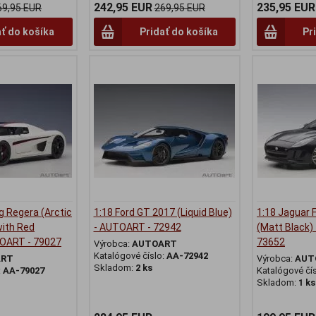
242,95 EUR
235,95 EUR
69,95 EUR
269,95 EUR
ať do košíka
Pridať do košíka
Pr
g Regera (Arctic
1:18 Ford GT 2017 (Liquid Blue)
1:18 Jaguar 
ith Red
- AUTOART - 72942
(Matt Black)
TOART - 79027
73652
Výrobca:
AUTOART
Katalógové číslo:
AA-72942
ART
Výrobca:
AUT
Skladom:
2 ks
:
AA-79027
Katalógové čí
Skladom:
1 ks