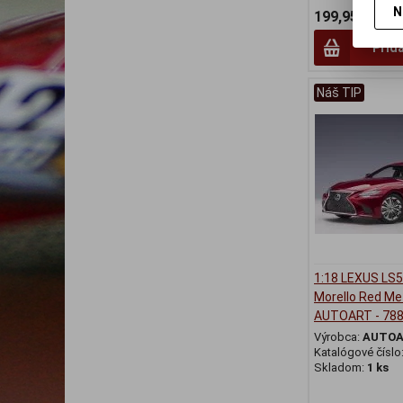
N
199,95 EUR
Prid
Náš TIP
1:18 LEXUS LS
Morello Red Met
AUTOART - 78
Výrobca:
AUTO
Katalógové číslo
Skladom:
1 ks