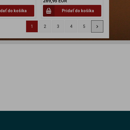
269,95 EUR
idať do košíka
Pridať do košíka
1
2
3
4
5