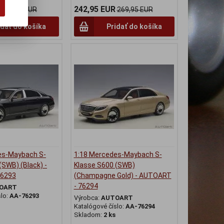
242,95 EUR
224,95 EUR
269,95 EUR
idať do košíka
Pridať do košíka
es-Maybach S-
1:18 Mercedes-Maybach S-
(SWB) (Black) -
Klasse S600 (SWB)
76293
(Champagne Gold) - AUTOART
- 76294
OART
slo:
AA-76293
Výrobca:
AUTOART
Katalógové číslo:
AA-76294
Skladom:
2 ks