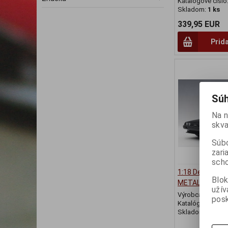
Katalógové číslo
Skladom:
1 ks
339,95 EUR
Prid
Súh
Na n
skva
Súbo
zari
scho
1:18 DeLorean
Blok
METALIC BLAC
užív
Výrobca:
AUTO
posk
Katalógové číslo
Skladom:
1 ks