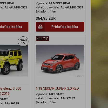
OST REAL
Výrobca:
ALMOST REAL
slo:
AL-ALM860523
Katalógové číslo:
AL-ALM860524
Skladom:
1 ks
364,95 EUR
idať do košíka
Pridať do košíka
Náš TIP
Zľava
5 %
es-Benz G 500
1:18 NISSAN JUKE-R 2.0 RED
w) 2016
Výrobca:
AUTOART
Katalógové číslo:
AA-77457
OART
Skladom:
1 ks
slo:
AA-76319