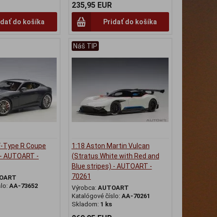
235,95 EUR
idať do košíka
Pridať do košíka
Náš TIP
F-Type R Coupe
1:18 Aston Martin Vulcan
 - AUTOART -
(Stratus White with Red and
Blue stripes) - AUTOART -
70261
OART
slo:
AA-73652
Výrobca:
AUTOART
Katalógové číslo:
AA-70261
Skladom:
1 ks