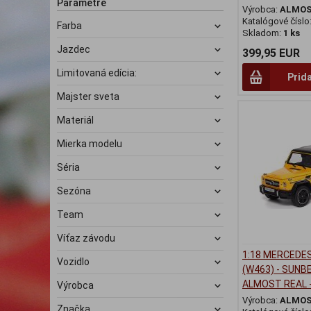
Parametre
Výrobca:
ALMOS
Katalógové číslo
Farba
Skladom:
1 ks
Jazdec
399,95 EUR
Limitovaná edícia:
Prid
Majster sveta
Materiál
Mierka modelu
Séria
Sezóna
Team
Víťaz závodu
1:18 MERCEDE
Vozidlo
(W463) - SUNB
ALMOST REAL 
Výrobca
Výrobca:
ALMOS
Značka