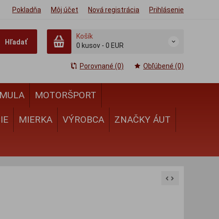
Pokladňa
Môj účet
Nová registrácia
Prihlásenie
Košík
Hľadať
0
kusov
-
0 EUR
Porovnané (0)
Obľúbené (0)
MULA
MOTORŠPORT
IE
MIERKA
VÝROBCA
ZNAČKY ÁUT