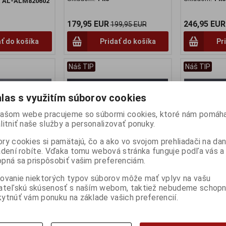
:
AL-ALM820602
179,95 EUR
246,95 EUR
199,95 EUR
ať do košíka
Pridať do košíka
Pr
Náš TIP
Náš TIP
las s využitím súborov cookies
ašom webe pracujeme so súbormi cookies, ktoré nám pomáha
litniť naše služby a personalizovať ponuky.
ry cookies si pamätajú, čo a ako vo svojom prehliadači na d
adení robíte. Vďaka tomu webová stránka funguje podľa vás a 
pná sa prispôsobiť vašim preferenciám.
 DMC-12 1981
1:18 Koenigsegg Agera RS
1:18 Chevrol
ovanie niektorých typov súborov môže mať vplyv na vašu
K
2015 white/carbon/black
2017 (Bright 
ateľskú skúsenosť s naším webom, taktiež nebudeme schopn
accents
AUTOART - 
ART
ytnúť vám ponuku na základe vašich preferencií.
:
AA-79917
Výrobca:
AUTOART
Výrobca:
AUT
Katalógové číslo:
AA-79021
Katalógové čí
Skladom:
1 ks
Skladom:
1 ks