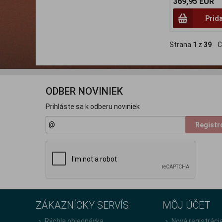
369,95 EUR
Prid
Strana
1
z
39
Ce
ODBER NOVINIEK
Prihláste sa k odberu noviniek
Registr
ZÁKAZNÍCKY SERVÍS
MÔJ ÚČET
Rýchla objednávka
Nová registráci