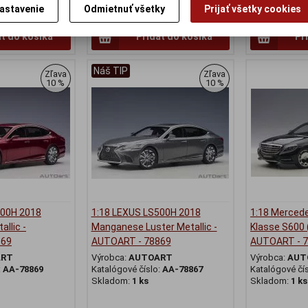
astavenie
Odmietnuť všetky
Prijať všetky cookies
323,95 EUR
213,70 EUR
ať do košíka
Pridať do košíka
Pr
Náš TIP
Zľava
Zľava
10 %
10 %
500H 2018
1:18 LEXUS LS500H 2018
1:18 Merced
allic -
Manganese Luster Metallic -
Klasse S600 
869
AUTOART - 78869
AUTOART - 
ART
Výrobca:
AUTOART
Výrobca:
AUT
:
AA-78869
Katalógové číslo:
AA-78867
Katalógové čí
Skladom:
1 ks
Skladom:
1 ks