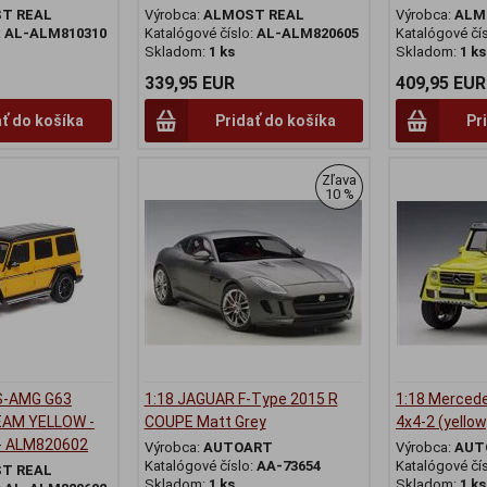
T REAL
Výrobca:
ALMOST REAL
Výrobca:
ALM
:
AL-ALM810310
Katalógové číslo:
AL-ALM820605
Katalógové čí
Skladom:
1 ks
Skladom:
1 ks
339,95 EUR
409,95 EUR
ať do košíka
Pridať do košíka
Pr
Zľava
10 %
S-AMG G63
1:18 JAGUAR F-Type 2015 R
1:18 Merced
EAM YELLOW -
COUPE Matt Grey
4x4-2 (yello
- ALM820602
Výrobca:
AUTOART
Výrobca:
AUT
Katalógové číslo:
AA-73654
Katalógové čí
T REAL
Skladom:
1 ks
Skladom:
1 ks