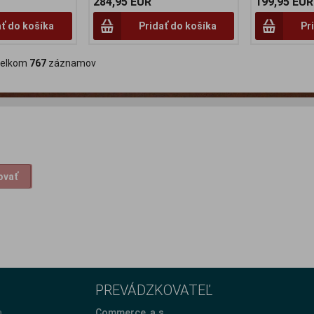
284,95 EUR
199,95 EUR
ať do košíka
Pridať do košíka
Pr
lkom
767
záznamov
ovať
PREVÁDZKOVATEĽ
a
Commerce, a.s.