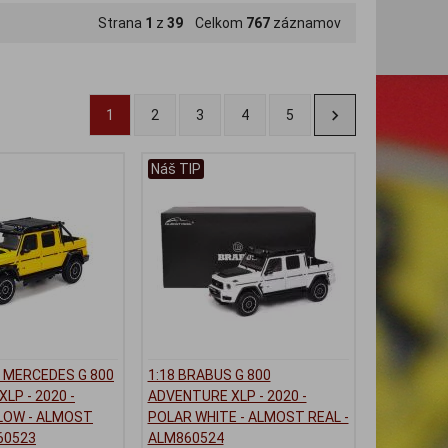
Strana
1
z
39
Celkom
767
záznamov
1
2
3
4
5
Náš TIP
 MERCEDES G 800
1:18 BRABUS G 800
LP - 2020 -
ADVENTURE XLP - 2020 -
LOW - ALMOST
POLAR WHITE - ALMOST REAL -
60523
ALM860524