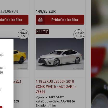
149,95 EUR
259,95 EUR
idať do košíka
Pridať do košíka
Náš TIP
Zľava
Zľava
5 %
10 %
jú
anom
je
et Camaro ZL1
1:18 LEXUS LS500H 2018
Yellow) -
SONIC WHITE - AUTOART -
í
AA-71205
78866
OART
Výrobca:
AUTOART
slo:
AA-71205
Katalógové číslo:
AA-78866
Skladom:
1 ks