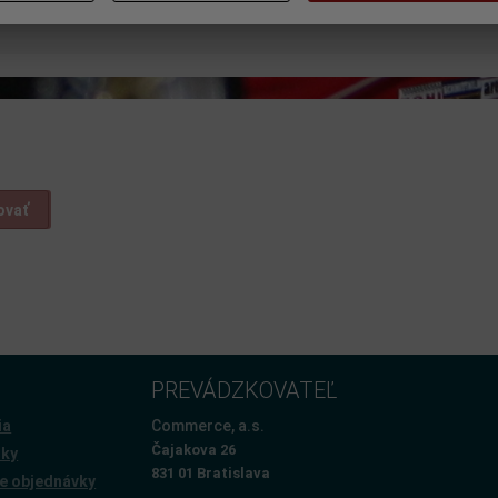
ovať
PREVÁDZKOVATEĽ
ia
Commerce, a.s.
Čajakova 26
žky
831 01 Bratislava
e objednávky