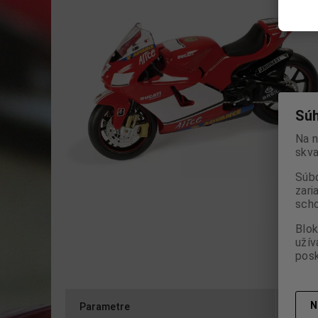
Súh
Na n
skva
Súbo
zari
scho
Blok
užív
posk
N
Parametre
Otázk