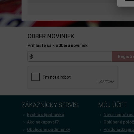
ODBER NOVINIEK
Prihláste sa k odberu noviniek
Registr
ZÁKAZNÍCKY SERVÍS
MÔJ ÚČET
Rýchla objednávka
Nová registrác
Ako nakupovať?
Oblúbené polo
Obchodné podmienky
Predchádzajúc