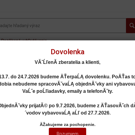
Rozšírené vyhľadávanie
Dovolenka
OVINKY
AUTOGALLERY.sk
OSOBNÉ AUTÁ
FOR
VĂˇĹľenĂ­ zberatelia a klienti,
MOTORKY
LIETADLÁ
DOPLNKY
ZĽAVY A AKC
13.7. do 24.7.2026
budeme ÄŤerpaĹĄ dovolenku. PoÄŤas t
dobia nebudeme spracovĂˇvaĹĄ objednĂˇvky ani vybavov
VaĹˇe poĹľiadavky, emaily a telefonĂˇty.
ObjednĂˇvky prijatĂ© po
9.7.2026
, budeme z ÄŤasovĂ˝ch d
ARLBORO CHECA GP SPA 2005 - IXO - RAB105
´vodov vybavovaĹĄ aĹľ od
27.7.2026
.
CI MARLBORO CHECA GP SPA 20
ÄŽakujeme za pochopenie.
Rozumiem