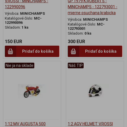
V.ROSSI - MINICHAMPS -
GP 1979 K.ROBERTS -
122990096
MINICHAMPS - 122793001 -
mierne osuchana krabicka
Výrobca:
MINICHAMPS
Katalógové číslo:
MC-
Výrobca:
MINICHAMPS
122990096
Katalógové číslo:
MC-
Skladom:
1 ks
122793001
Skladom:
0 ks
150 EUR
300 EUR
Pridať do košíka
Pridať do košíka
Nie ja na sklade
Náš TIP
1:12 MV AUGUSTA 500
1:2 AGV HELMET V.ROSSI