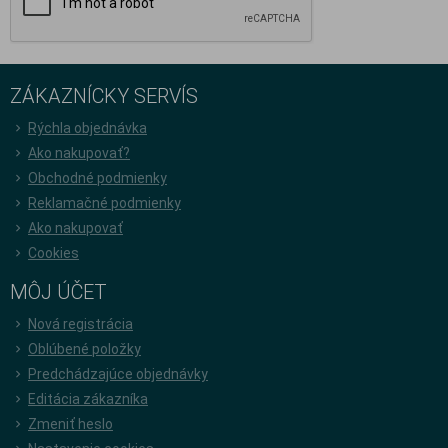
ZÁKAZNÍCKY SERVÍS
Rýchla objednávka
Ako nakupovať?
Obchodné podmienky
Reklamačné podmienky
Ako nakupovať
Cookies
MÔJ ÚČET
Nová registrácia
Oblúbené položky
Predchádzajúce objednávky
Editácia zákazníka
Zmeniť heslo