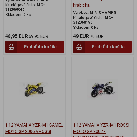
Katalógové číslo:
MC-
krabicka
312060046
Výrobca:
MINICHAMPS
Skladom:
0 ks
Katalógové číslo:
MC-
312060196
Skladom:
0 ks
48,95 EUR
49 EUR
69,95 EUR
70 EUR
Pridať do košíka
Pridať do košíka
1:12 YAMAHA YZR-M1 CAMEL
1:12 YAMAHA YZR-M1 ROSSI
MOYO GP 2006 V.ROSSI
MOTO GP 2007 -