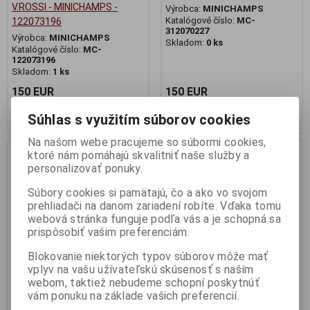
V.ROSSI - MINICHAMPS -
Výrobca:
MINICHAMPS
Katalógové číslo:
MC-
122073196
312070227
Výrobca:
MINICHAMPS
Skladom:
0 ks
Katalógové číslo:
MC-
122073196
Skladom:
1 ks
150 EUR
150 EUR
Pridať do košíka
Pridať do košíka
Súhlas s využitím súborov cookies
Na našom webe pracujeme so súbormi cookies,
Nie ja na sklade
ktoré nám pomáhajú skvalitniť naše služby a
personalizovať ponuky.
Súbory cookies si pamätajú, čo a ako vo svojom
prehliadači na danom zariadení robíte. Vďaka tomu
webová stránka funguje podľa vás a je schopná sa
prispôsobiť vašim preferenciám.
Blokovanie niektorých typov súborov môže mať
vplyv na vašu užívateľskú skúsenosť s naším
webom, taktiež nebudeme schopní poskytnúť
1:12 HONDA NSR 500 NA
1:12 HONDA RC 211V
vám ponuku na základe vašich preferencií.
ROSSI MUGELLO 2001 -
MELANDRI FORTUNA MOTO