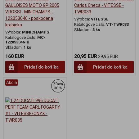
GAULOISES MOTO GP 2005
Carlos Checa - VITESSE -
V.ROSSI - MINICHAMPS -
TWR033
122053046 - poskodena
Výrobca:
VITESSE
Katalógové číslo:
VT-TWR033
krabicka
Skladom:
3 ks
Výrobca:
MINICHAMPS
Katalógové číslo:
MC-
122053046-B
Skladom:
1 ks
160 EUR
20,95 EUR
29,95 EUR
Pridať do košíka
Pridať do košíka
Akcia
Zľava
30 %