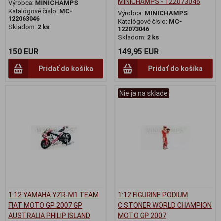
MINICHAMPS - 122073046
Výrobca:
MINICHAMPS
Katalógové číslo:
MC-
Výrobca:
MINICHAMPS
122063046
Katalógové číslo:
MC-
Skladom:
2 ks
122073046
Skladom:
2 ks
150 EUR
149,95 EUR
Pridať do košíka
Pridať do košíka
Nie ja na sklade
1:12 YAMAHA YZR-M1 TEAM
1:12 FIGURINE PODIUM
FIAT MOTO GP 2007 GP
C.STONER WORLD CHAMPION
AUSTRALIA PHILIP ISLAND
MOTO GP 2007