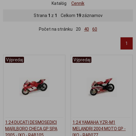
Katalóg
Cenník
Strana
1
z
1
Celkom
19
záznamov
Počet na stránku
20
40
60
1
Výpredaj
Výpredaj
1:24 DUCATI DESMOSEDICI
1:24 YAMAHA YZR-M1
MARLBORO CHECA GP SPA
MELANDRI 2004 MOTO GP -
2005 - IXO - RAB105
IXO - RAB077