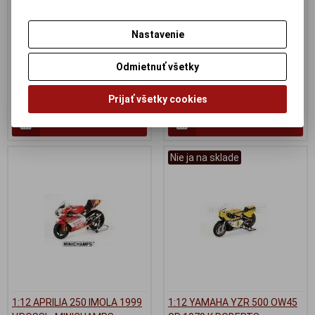
MINICHAMPS - 122016186 -
GP 2006 - MINICHAMPS -
poskodena krabicka
122061033
Nastavenie
Výrobca:
MINICHAMPS
Výrobca:
MINICHAMPS
Katalógové číslo:
MC-
Katalógové číslo:
MC-
122016186
122061033
Odmietnuť všetky
Skladom:
0 ks
Skladom:
2 ks
160 EUR
149,95 EUR
Prijať všetky cookies
Pridať do košíka
Pridať do košíka
Nie ja na sklade
1:12 APRILIA 250 IMOLA 1999
1:12 YAMAHA YZR 500 OW45