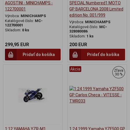
AGOSTINI - MINICHAMPS -
SPECIAL Numbered1 MOTO
122700001
GP BARCELONA 2008 Limited
edition No. 001/999
Výrobca:
MINICHAMPS
Katalógové číslo:
MC-
Výrobca:
MINICHAMPS
122700001
Katalógové číslo:
MC-
Skladom:
0 ks
328080086
Skladom:
1 ks
299,95 EUR
200 EUR
Pridať do košíka
Pridať do košíka
Akcia
Zľava
30 %
1:12 YAMAHA YZR-M1
1:24 1999 Yamaha YZF500 GP