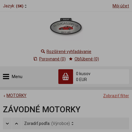
Jazyk:
Môj účet
(SK)
Rozšírené vyhľadávanie
Porovnané (0)
Obľúbené (0)
0
kusov
Menu
0 EUR
MOTORKY
Zobraziť filter
ZÁVODNÉ MOTORKY
Zoradiť podľa:
(Výrobce)