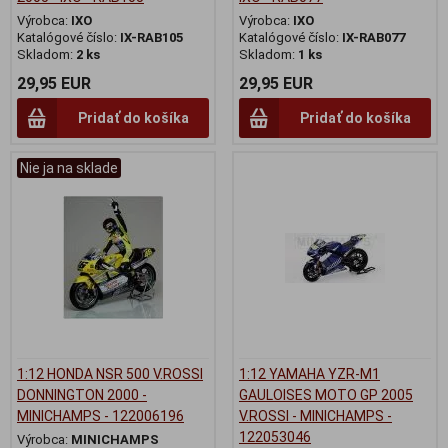
Výrobca:
IXO
Výrobca:
IXO
Katalógové číslo:
IX-RAB105
Katalógové číslo:
IX-RAB077
Skladom:
2 ks
Skladom:
1 ks
29,95 EUR
29,95 EUR
Pridať do košíka
Pridať do košíka
Nie ja na sklade
1:12 HONDA NSR 500 V.ROSSI
1:12 YAMAHA YZR-M1
DONNINGTON 2000 -
GAULOISES MOTO GP 2005
MINICHAMPS - 122006196
V.ROSSI - MINICHAMPS -
122053046
Výrobca:
MINICHAMPS