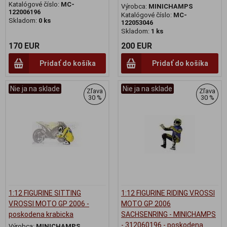
Katalógové číslo:
MC-
Výrobca:
MINICHAMPS
122006196
Katalógové číslo:
MC-
Skladom:
0 ks
122053046
Skladom:
1 ks
170 EUR
200 EUR
Pridať do košíka
Pridať do košíka
Nie ja na sklade
Nie ja na sklade
Zľava
Zľava
30 %
30 %
1:12 FIGURINE SITTING
1:12 FIGURINE RIDING V.ROSSI
V.ROSSI MOTO GP 2006 -
MOTO GP 2006
poskodena krabicka
SACHSENRING - MINICHAMPS
- 312060196 - poskodena
Výrobca:
MINICHAMPS