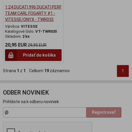
1:24 DUCATI 996 DUCATI PERF
TEAM CARL FOGARTY #1 -
VITESSE/ONYX - TWR035
Výrobca:
VITESSE
Katalógové číslo:
VT-TWR035
Skladom:
2 ks
20,95 EUR
29,95 EUR
Pridať do košíka
Strana
1
z
1
Celkom
19
záznamov
1
ODBER NOVINIEK
Prihláste sa k odberu noviniek
Registrovať