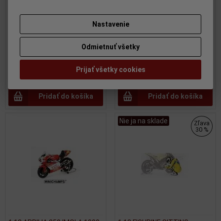
AGOSTINI - MINICHAMPS -
GP 1979 K.ROBERTS -
122700001
MINICHAMPS - 122793001 -
Nastavenie
mierne osuchana krabicka
Výrobca:
MINICHAMPS
Katalógové číslo:
MC-
Výrobca:
MINICHAMPS
122700001
Odmietnuť všetky
Katalógové číslo:
MC-
Skladom:
0 ks
122793001
Skladom:
0 ks
Prijať všetky cookies
299,95 EUR
300 EUR
Pridať do košíka
Pridať do košíka
Nie ja na sklade
Zľava
30 %