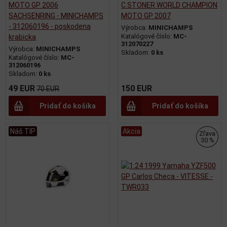
MOTO GP 2006
C.STONER WORLD CHAMPION
SACHSENRING - MINICHAMPS
MOTO GP 2007
- 312060196 - poskodena
Výrobca:
MINICHAMPS
Katalógové číslo:
MC-
krabicka
312070227
Výrobca:
MINICHAMPS
Skladom:
0 ks
Katalógové číslo:
MC-
312060196
Skladom:
0 ks
49 EUR
150 EUR
70 EUR
Pridať do košíka
Pridať do košíka
Náš TIP
Akcia
Zľava
30 %