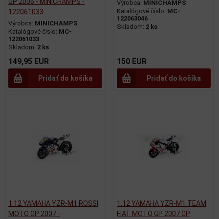
GP 2006 - MINICHAMPS -
Výrobca:
MINICHAMPS
Katalógové číslo:
MC-
122061033
122063046
Výrobca:
MINICHAMPS
Skladom:
2 ks
Katalógové číslo:
MC-
122061033
Skladom:
2 ks
149,95 EUR
150 EUR
Pridať do košíka
Pridať do košíka
1:12 YAMAHA YZR-M1 ROSSI
1:12 YAMAHA YZR-M1 TEAM
MOTO GP 2007 -
FIAT MOTO GP 2007 GP