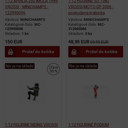
1:12 APRILIA 250 IMOLA 1999
1:12 FIGURINE SITTING
V.ROSSI - MINICHAMPS -
V.ROSSI MOTO GP 2006 -
122990096
poskodena krabicka
Výrobca:
MINICHAMPS
Výrobca:
MINICHAMPS
Katalógové číslo:
MC-
Katalógové číslo:
MC-
122990096
312060046
Skladom:
1 ks
Skladom:
0 ks
150 EUR
48,95 EUR
69,95 EUR
Pridať do košíka
Pridať do košíka
Nie ja na sklade
Nie ja na sklade
Zľava
30 %
1:12 FIGURINE RIDING V.ROSSI
1:12 FIGURINE PODIUM