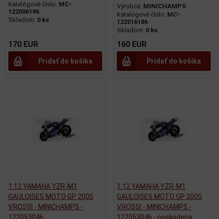
Katalógové číslo:
MC-
Výrobca:
MINICHAMPS
122006196
Katalógové číslo:
MC-
Skladom:
0 ks
122016186
Skladom:
0 ks
170 EUR
160 EUR
Pridať do košíka
Pridať do košíka
1:12 YAMAHA YZR-M1
1:12 YAMAHA YZR-M1
GAULOISES MOTO GP 2005
GAULOISES MOTO GP 2005
V.ROSSI - MINICHAMPS -
V.ROSSI - MINICHAMPS -
122053046
122053046 - poskodena