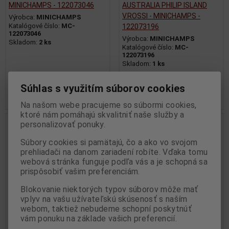
MINICHAMPS - 122073046
AUSTRALIA PHILIP ISLAND
V.ROSSI - MINICHAMPS -
Výrobca:
MINICHAMPS
Katalógové číslo:
MC-
122073196
122073046
Výrobca:
MINICHAMPS
Skladom:
2 ks
Katalógové číslo:
MC-
122073196
Skladom:
1 ks
149,95 EUR
150 EUR
Súhlas s využitím súborov cookies
Pridať do košíka
Pridať do košíka
Na našom webe pracujeme so súbormi cookies,
ktoré nám pomáhajú skvalitniť naše služby a
Nie ja na sklade
Nie ja na sklade
personalizovať ponuky.
Súbory cookies si pamätajú, čo a ako vo svojom
prehliadači na danom zariadení robíte. Vďaka tomu
webová stránka funguje podľa vás a je schopná sa
prispôsobiť vašim preferenciám.
Blokovanie niektorých typov súborov môže mať
vplyv na vašu užívateľskú skúsenosť s naším
webom, taktiež nebudeme schopní poskytnúť
vám ponuku na základe vašich preferencií.
1:12 MV AUGUSTA 500
1:12 YAMAHA YZR 500 OW45