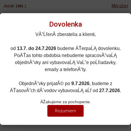
Jazyk:
Môj účet
(SK)
Dovolenka
VĂˇĹľenĂ­ zberatelia a klienti,
od
13.7. do 24.7.2026
budeme ÄŤerpaĹĄ dovolenku.
Rozšírené vyhľadávanie
PoÄŤas tohto obdobia nebudeme spracovĂˇvaĹĄ
Porovnané (0)
Obľúbené (0)
objednĂˇvky ani vybavovaĹĄ VaĹˇe poĹľiadavky,
emaily a telefonĂˇty.
0
kusov
Menu
0 EUR
ObjednĂˇvky prijatĂ© po
9.7.2026
, budeme z
ÄŤasovĂ˝ch dĂ´vodov vybavovaĹĄ aĹľ od
27.7.2026
.
MOTORKY
Zobraziť filter
ÄŽakujeme za pochopenie.
ZÁVODNÉ MOTORKY
Rozumiem
Zoradiť podľa:
(Katalogového čísla)