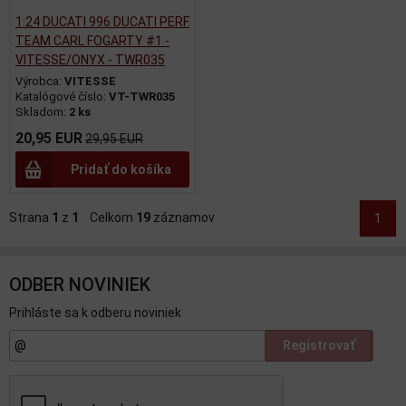
1:24 DUCATI 996 DUCATI PERF
TEAM CARL FOGARTY #1 -
VITESSE/ONYX - TWR035
Výrobca:
VITESSE
Katalógové číslo:
VT-TWR035
Skladom:
2 ks
20,95 EUR
29,95 EUR
Pridať do košíka
Strana
1
z
1
Celkom
19
záznamov
1
ODBER NOVINIEK
Prihláste sa k odberu noviniek
Registrovať