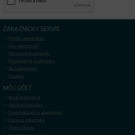
ZÁKAZNÍCKY SERVÍS
Rýchla objednávka
Ako nakupovať?
Obchodné podmienky
Reklamačné podmienky
Ako nakupovať
Cookies
MÔJ ÚČET
Nová registrácia
Oblúbené položky
Predchádzajúce objednávky
Editácia zákazníka
Zmeniť heslo