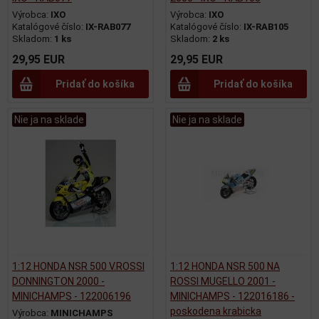
Výrobca:
IXO
Výrobca:
IXO
Katalógové číslo:
IX-RAB077
Katalógové číslo:
IX-RAB105
Skladom:
1 ks
Skladom:
2 ks
29,95 EUR
29,95 EUR
Pridať do košíka
Pridať do košíka
Nie ja na sklade
Nie ja na sklade
1:12 HONDA NSR 500 V.ROSSI
1:12 HONDA NSR 500 NA
DONNINGTON 2000 -
ROSSI MUGELLO 2001 -
MINICHAMPS - 122006196
MINICHAMPS - 122016186 -
poskodena krabicka
Výrobca:
MINICHAMPS