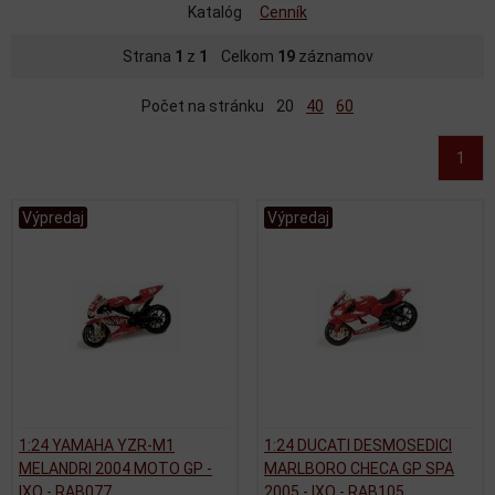
Katalóg
Cenník
Strana
1
z
1
Celkom
19
záznamov
Počet na stránku
20
40
60
1
Výpredaj
Výpredaj
1:24 YAMAHA YZR-M1
1:24 DUCATI DESMOSEDICI
MELANDRI 2004 MOTO GP -
MARLBORO CHECA GP SPA
IXO - RAB077
2005 - IXO - RAB105