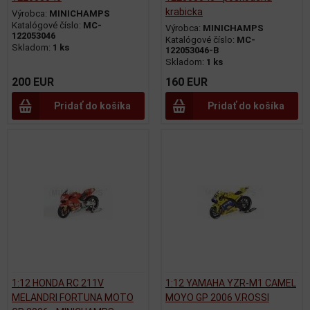
krabicka
Výrobca:
MINICHAMPS
Katalógové číslo:
MC-
Výrobca:
MINICHAMPS
122053046
Katalógové číslo:
MC-
Skladom:
1 ks
122053046-B
Skladom:
1 ks
200 EUR
160 EUR
Pridať do košíka
Pridať do košíka
1:12 HONDA RC 211V
1:12 YAMAHA YZR-M1 CAMEL
MELANDRI FORTUNA MOTO
MOYO GP 2006 V.ROSSI