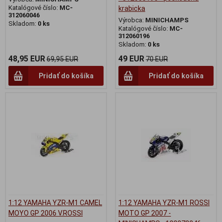
Katalógové číslo:
MC-
krabicka
312060046
Výrobca:
MINICHAMPS
Skladom:
0 ks
Katalógové číslo:
MC-
312060196
Skladom:
0 ks
48,95 EUR
49 EUR
69,95 EUR
70 EUR
Pridať do košíka
Pridať do košíka
1:12 YAMAHA YZR-M1 CAMEL
1:12 YAMAHA YZR-M1 ROSSI
MOYO GP 2006 V.ROSSI
MOTO GP 2007 -