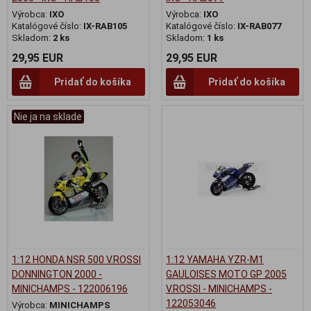
Výrobca:
IXO
Výrobca:
IXO
Katalógové číslo:
IX-RAB105
Katalógové číslo:
IX-RAB077
Skladom:
2 ks
Skladom:
1 ks
29,95 EUR
29,95 EUR
Pridať do košíka
Pridať do košíka
Nie ja na sklade
1:12 HONDA NSR 500 V.ROSSI
1:12 YAMAHA YZR-M1
DONNINGTON 2000 -
GAULOISES MOTO GP 2005
MINICHAMPS - 122006196
V.ROSSI - MINICHAMPS -
122053046
Výrobca:
MINICHAMPS