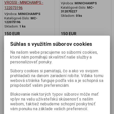
V.ROSSI - MINICHAMPS -
Výrobca:
MINICHAMPS
Katalógové číslo:
MC-
122073196
312070227
Výrobca:
MINICHAMPS
Skladom:
0 ks
Katalógové číslo:
MC-
122073196
Skladom:
1 ks
150 EUR
150 EUR
Pridať do košíka
Pridať do košíka
Súhlas s využitím súborov cookies
Na našom webe pracujeme so súbormi cookies,
Nie ja na sklade
ktoré nám pomáhajú skvalitniť naše služby a
personalizovať ponuky.
Súbory cookies si pamätajú, čo a ako vo svojom
prehliadači na danom zariadení robíte. Vďaka tomu
webová stránka funguje podľa vás a je schopná sa
prispôsobiť vašim preferenciám.
Blokovanie niektorých typov súborov môže mať
vplyv na vašu užívateľskú skúsenosť s naším
webom, taktiež nebudeme schopní poskytnúť
1:12 HONDA NSR 500 NA
1:12 HONDA RC 211V
vám ponuku na základe vašich preferencií.
ROSSI MUGELLO 2001 -
MELANDRI FORTUNA MOTO