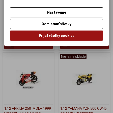
MINICHAMPS - 122016186 -
GP 2006 - MINICHAMPS -
poskodena krabicka
122061033
Nastavenie
Výrobca:
MINICHAMPS
Výrobca:
MINICHAMPS
Katalógové číslo:
MC-
Katalógové číslo:
MC-
122016186
122061033
Odmietnuť všetky
Skladom:
0 ks
Skladom:
2 ks
160 EUR
149,95 EUR
Prijať všetky cookies
Pridať do košíka
Pridať do košíka
Nie ja na sklade
1:12 APRILIA 250 IMOLA 1999
1:12 YAMAHA YZR 500 OW45