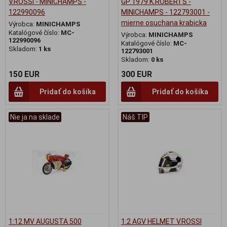
V.ROSSI - MINICHAMPS -
GP 1979 K.ROBERTS -
122990096
MINICHAMPS - 122793001 -
mierne osuchana krabicka
Výrobca:
MINICHAMPS
Katalógové číslo:
MC-
Výrobca:
MINICHAMPS
122990096
Katalógové číslo:
MC-
Skladom:
1 ks
122793001
Skladom:
0 ks
150 EUR
300 EUR
Pridať do košíka
Pridať do košíka
Nie ja na sklade
Náš TIP
1:12 MV AUGUSTA 500
1:2 AGV HELMET V.ROSSI