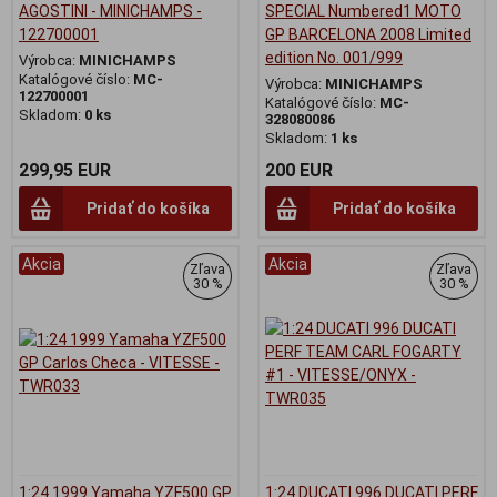
AGOSTINI - MINICHAMPS -
SPECIAL Numbered1 MOTO
122700001
GP BARCELONA 2008 Limited
edition No. 001/999
Výrobca:
MINICHAMPS
Katalógové číslo:
MC-
Výrobca:
MINICHAMPS
122700001
Katalógové číslo:
MC-
Skladom:
0 ks
328080086
Skladom:
1 ks
299,95 EUR
200 EUR
Pridať do košíka
Pridať do košíka
Akcia
Akcia
Zľava
Zľava
30 %
30 %
1:24 1999 Yamaha YZF500 GP
1:24 DUCATI 996 DUCATI PERF