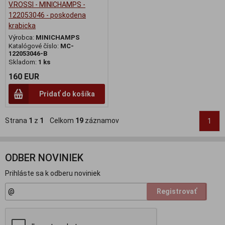
V.ROSSI - MINICHAMPS -
122053046 - poskodena
krabicka
Výrobca:
MINICHAMPS
Katalógové číslo:
MC-
122053046-B
Skladom:
1 ks
160 EUR
Pridať do košíka
Strana
1
z
1
Celkom
19
záznamov
1
ODBER NOVINIEK
Prihláste sa k odberu noviniek
Registrovať