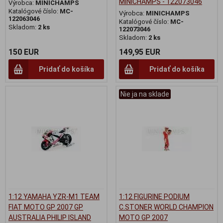
MINICHAMPS - 122073046
Výrobca:
MINICHAMPS
Katalógové číslo:
MC-
Výrobca:
MINICHAMPS
122063046
Katalógové číslo:
MC-
Skladom:
2 ks
122073046
Skladom:
2 ks
150 EUR
149,95 EUR
Pridať do košíka
Pridať do košíka
Nie ja na sklade
1:12 YAMAHA YZR-M1 TEAM
1:12 FIGURINE PODIUM
FIAT MOTO GP 2007 GP
C.STONER WORLD CHAMPION
AUSTRALIA PHILIP ISLAND
MOTO GP 2007