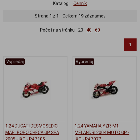
Katalóg
Cenník
Strana
1
z
1
Celkom
19
záznamov
Počet na stránku
20
40
60
1
Výpredaj
Výpredaj
1:24 DUCATI DESMOSEDICI
1:24 YAMAHA YZR-M1
MARLBORO CHECA GP SPA
MELANDRI 2004 MOTO GP -
2005 - IXO - RAB105
IXO - RAB077