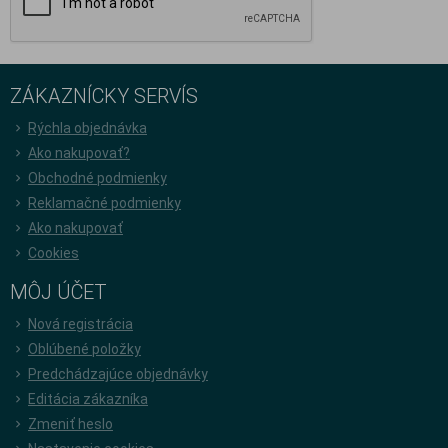
ZÁKAZNÍCKY SERVÍS
Rýchla objednávka
Ako nakupovať?
Obchodné podmienky
Reklamačné podmienky
Ako nakupovať
Cookies
MÔJ ÚČET
Nová registrácia
Oblúbené položky
Predchádzajúce objednávky
Editácia zákazníka
Zmeniť heslo