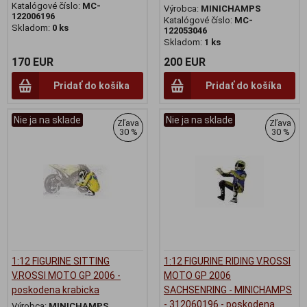
Katalógové číslo:
MC-
Výrobca:
MINICHAMPS
122006196
Katalógové číslo:
MC-
Skladom:
0 ks
122053046
Skladom:
1 ks
170 EUR
200 EUR
Pridať do košíka
Pridať do košíka
Nie ja na sklade
Nie ja na sklade
Zľava
Zľava
30 %
30 %
1:12 FIGURINE SITTING
1:12 FIGURINE RIDING V.ROSSI
V.ROSSI MOTO GP 2006 -
MOTO GP 2006
poskodena krabicka
SACHSENRING - MINICHAMPS
- 312060196 - poskodena
Výrobca:
MINICHAMPS