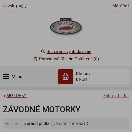
Jazyk:
Môj účet
(SK)
Rozšírené vyhľadávanie
Porovnané (0)
Obľúbené (0)
0
kusov
Menu
0 EUR
MOTORKY
Zobraziť filter
ZÁVODNÉ MOTORKY
Zoradiť podľa:
(Dátumu pridania)