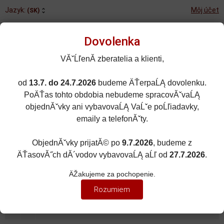
Jazyk:
Môj účet
(SK)
Dovolenka
VĂˇĹľenĂ­ zberatelia a klienti,
od
13.7. do 24.7.2026
budeme ÄŤerpaĹĄ dovolenku.
Rozšírené vyhľadávanie
PoÄŤas tohto obdobia nebudeme spracovĂˇvaĹĄ
Porovnané (0)
Obľúbené (0)
objednĂˇvky ani vybavovaĹĄ VaĹˇe poĹľiadavky,
emaily a telefonĂˇty.
0
kusov
Menu
0 EUR
ObjednĂˇvky prijatĂ© po
9.7.2026
, budeme z
ÄŤasovĂ˝ch dĂ´vodov vybavovaĹĄ aĹľ od
27.7.2026
.
MOTORKY
Zobraziť filter
ÄŽakujeme za pochopenie.
ZÁVODNÉ MOTORKY
Rozumiem
Zoradiť podľa:
(Najpredávanejšie)