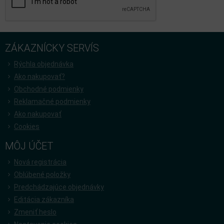
ZÁKAZNÍCKY SERVÍS
Rýchla objednávka
Ako nakupovať?
Obchodné podmienky
Reklamačné podmienky
Ako nakupovať
Cookies
MÔJ ÚČET
Nová registrácia
Oblúbené položky
Predchádzajúce objednávky
Editácia zákazníka
Zmeniť heslo