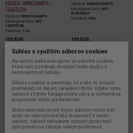
V.ROSSI - MINICHAMPS -
Výrobca:
MINICHAMPS
Katalógové číslo:
MC-
122073196
312070227
Výrobca:
MINICHAMPS
Skladom:
0 ks
Katalógové číslo:
MC-
122073196
Skladom:
1 ks
150 EUR
150 EUR
Pridať do košíka
Pridať do košíka
Súhlas s využitím súborov cookies
Na našom webe pracujeme so súbormi cookies,
Nie ja na sklade
ktoré nám pomáhajú skvalitniť naše služby a
personalizovať ponuky.
Súbory cookies si pamätajú, čo a ako vo svojom
prehliadači na danom zariadení robíte. Vďaka tomu
webová stránka funguje podľa vás a je schopná sa
prispôsobiť vašim preferenciám.
Blokovanie niektorých typov súborov môže mať
vplyv na vašu užívateľskú skúsenosť s naším
webom, taktiež nebudeme schopní poskytnúť
1:12 HONDA NSR 500 NA
1:12 HONDA RC 211V
vám ponuku na základe vašich preferencií.
ROSSI MUGELLO 2001 -
MELANDRI FORTUNA MOTO