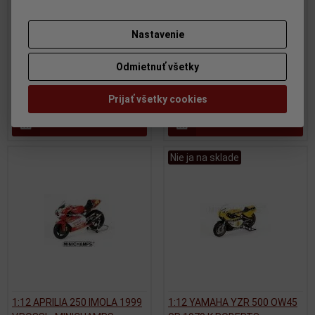
MINICHAMPS - 122016186 -
GP 2006 - MINICHAMPS -
poskodena krabicka
122061033
Nastavenie
Výrobca:
MINICHAMPS
Výrobca:
MINICHAMPS
Katalógové číslo:
MC-
Katalógové číslo:
MC-
122016186
122061033
Odmietnuť všetky
Skladom:
0 ks
Skladom:
2 ks
160 EUR
149,95 EUR
Prijať všetky cookies
Pridať do košíka
Pridať do košíka
Nie ja na sklade
1:12 APRILIA 250 IMOLA 1999
1:12 YAMAHA YZR 500 OW45