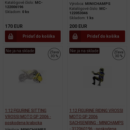
Katalógové číslo:
MC-
Výrobca:
MINICHAMPS
122006196
Katalógové číslo:
MC-
Skladom:
0 ks
122053046
Skladom:
1 ks
170 EUR
200 EUR
Pridať do košíka
Pridať do košíka
Nie ja na sklade
Nie ja na sklade
Zľava
Zľava
30 %
30 %
1:12 FIGURINE SITTING
1:12 FIGURINE RIDING V.ROSSI
V.ROSSI MOTO GP 2006 -
MOTO GP 2006
poskodena krabicka
SACHSENRING - MINICHAMPS
- 312060196 - poskodena
Výrobca:
MINICHAMPS