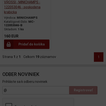
V.ROSSI - MINICHAMPS -
122053046 - poskodena
krabicka
Výrobca:
MINICHAMPS
Katalógové číslo:
MC-
122053046-B
Skladom:
1 ks
160 EUR
Pridať do košíka
Strana
1
z
1
Celkom
19
záznamov
1
ODBER NOVINIEK
Prihláste sa k odberu noviniek
Registrovať