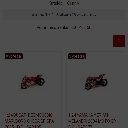
Katalóg
Cenník
Strana
1
z
1
Celkom
19
záznamov
Počet na stránku
20
40
60
1
Výpredaj
Výpredaj
1:24 DUCATI DESMOSEDICI
1:24 YAMAHA YZR-M1
MARLBORO CHECA GP SPA
MELANDRI 2004 MOTO GP -
2005 - IXO - RAB105
IXO - RAB077