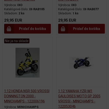
Výrobca:
IXO
Výrobca:
IXO
Katalógové číslo:
IX-RAB105
Katalógové číslo:
IX-RAB077
Skladom:
2 ks
Skladom:
1 ks
29,95 EUR
29,95 EUR
Pridať do košíka
Pridať do košíka
Nie ja na sklade
1:12 HONDA NSR 500 V.ROSSI
1:12 YAMAHA YZR-M1
DONNINGTON 2000 -
GAULOISES MOTO GP 2005
MINICHAMPS - 122006196
V.ROSSI - MINICHAMPS -
122053046
Výrobca:
MINICHAMPS