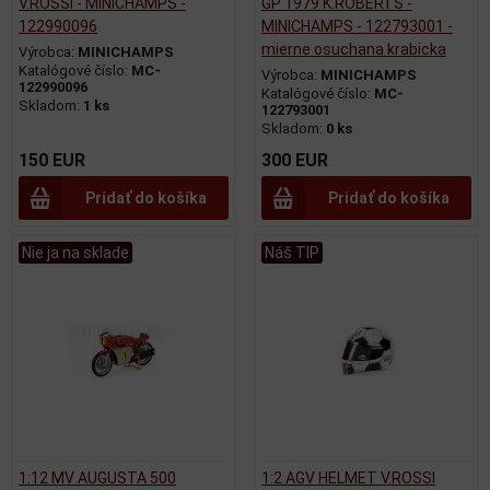
V.ROSSI - MINICHAMPS -
GP 1979 K.ROBERTS -
122990096
MINICHAMPS - 122793001 -
mierne osuchana krabicka
Výrobca:
MINICHAMPS
Katalógové číslo:
MC-
Výrobca:
MINICHAMPS
122990096
Katalógové číslo:
MC-
Skladom:
1 ks
122793001
Skladom:
0 ks
150 EUR
300 EUR
Pridať do košíka
Pridať do košíka
Nie ja na sklade
Náš TIP
1:12 MV AUGUSTA 500
1:2 AGV HELMET V.ROSSI