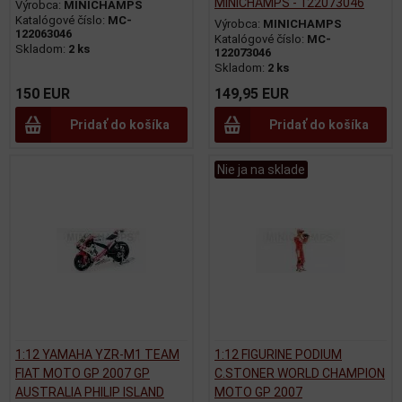
MINICHAMPS - 122073046
Výrobca:
MINICHAMPS
Katalógové číslo:
MC-
Výrobca:
MINICHAMPS
122063046
Katalógové číslo:
MC-
Skladom:
2 ks
122073046
Skladom:
2 ks
150 EUR
149,95 EUR
Pridať do košíka
Pridať do košíka
Nie ja na sklade
1:12 YAMAHA YZR-M1 TEAM
1:12 FIGURINE PODIUM
FIAT MOTO GP 2007 GP
C.STONER WORLD CHAMPION
AUSTRALIA PHILIP ISLAND
MOTO GP 2007