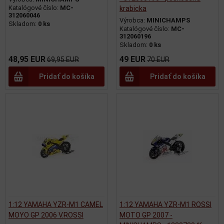
Katalógové číslo:
MC-
krabicka
312060046
Výrobca:
MINICHAMPS
Skladom:
0 ks
Katalógové číslo:
MC-
312060196
Skladom:
0 ks
48,95 EUR
49 EUR
69,95 EUR
70 EUR
Pridať do košíka
Pridať do košíka
1:12 YAMAHA YZR-M1 CAMEL
1:12 YAMAHA YZR-M1 ROSSI
MOYO GP 2006 V.ROSSI
MOTO GP 2007 -