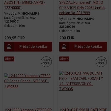
AGOSTINI - MINICHAMPS -
SPECIAL Numbered1 MOTO
122700001
GP BARCELONA 2008 Limited
edition No. 001/999
Výrobca:
MINICHAMPS
Katalógové číslo:
MC-
Výrobca:
MINICHAMPS
122700001
Katalógové číslo:
MC-
Skladom:
0 ks
328080086
Skladom:
1 ks
299,95 EUR
200 EUR
Pridať do košíka
Pridať do košíka
Akcia
Akcia
Zľava
Zľava
30 %
30 %
1:24 1999 Yamaha YZF500 GP
1:24 DUCATI 996 DUCATI PERF