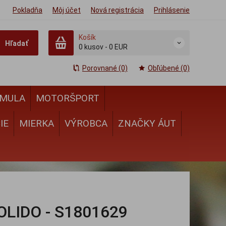
Pokladňa
Môj účet
Nová registrácia
Prihlásenie
Košík
Hľadať
0
kusov
-
0 EUR
Porovnané (0)
Obľúbené (0)
MULA
MOTORŠPORT
IE
MIERKA
VÝROBCA
ZNAČKY ÁUT
OLIDO - S1801629