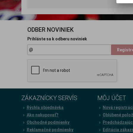
ODBER NOVINIEK
Prihláste sa k odberu noviniek
Registr
ZÁKAZNÍCKY SERVÍS
MÔJ ÚČET
Rýchla objednávka
Nová registrác
Ako nakupovať?
Oblúbené polo
Obchodné podmienky
Predchádzajúc
Reklamačné podmienky
Editácia zákaz