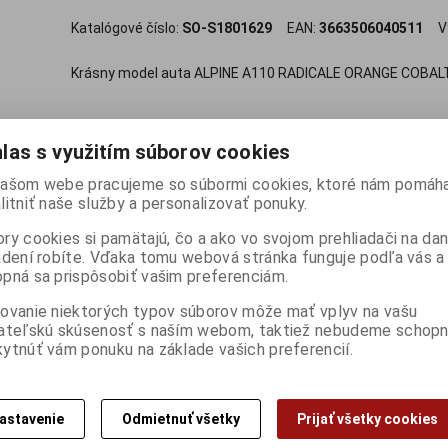
Katalógové číslo:
SO-S1801629
EAN:
3663506040511
V
Krásny model auta ALPINE A110 RADICALE ORANGE COBALT 
51,95 EUR
las s využitím súborov cookies

ašom webe pracujeme so súbormi cookies, ktoré nám pomáha
ks
Pridať do košíka
litniť naše služby a personalizovať ponuky.

ry cookies si pamätajú, čo a ako vo svojom prehliadači na d
Porovnať
Pridať k oblúbe
adení robíte. Vďaka tomu webová stránka funguje podľa vás a 
pná sa prispôsobiť vašim preferenciám.
ovanie niektorých typov súborov môže mať vplyv na vašu
Skladom:
1 ks
ISBN:
S1801629
ateľskú skúsenosť s naším webom, taktiež nebudeme schopn
ytnúť vám ponuku na základe vašich preferencií.
a na výrobok
Doporuč
astavenie
Odmietnuť všetky
Prijať všetky cookies