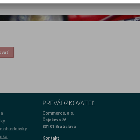
ovať
PREVÁDZKOVATEĽ
ia
Commerce, a.s.
Čajakova 26
žky
831 01 Bratislava
e objednávky
níka
Kontakt