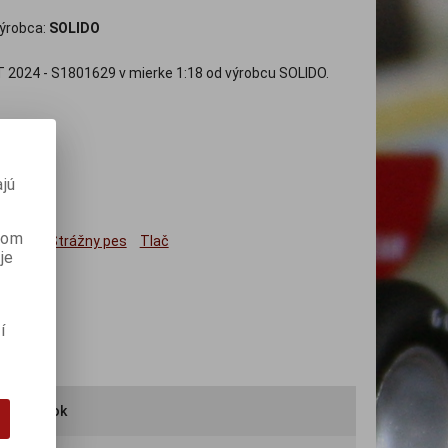
ýrobca:
SOLIDO
2024 - S1801629 v mierke 1:18 od výrobcu SOLIDO.
jú
anom
ným
Strážny pes
Tlač
je
í
iť výrobok