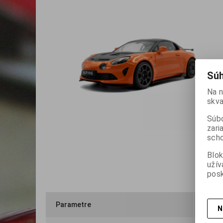
Súh
Na n
skva
Súbo
zari
scho
Blok
užív
posk
Parametre
Otázk
N