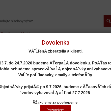
Rozšírené vyhľadávanie
Dovolenka
OVINKY
AUTOGALLERY.sk
OSOBNÉ AUTÁ
FOR
VĂˇĹľenĂ­ zberatelia a klienti,
MOTORKY
LIETADLÁ
DOPLNKY
ZĽAVY A AKC
13.7. do 24.7.2026
budeme ÄŤerpaĹĄ dovolenku. PoÄŤas t
dobia nebudeme spracovĂˇvaĹĄ objednĂˇvky ani vybavov
VaĹˇe poĹľiadavky, emaily a telefonĂˇty.
ObjednĂˇvky prijatĂ© po
9.7.2026
, budeme z ÄŤasovĂ˝ch d
R ACS2 SPORT TORONTO RED 2023 - GT Spirit - GT505
´vodov vybavovaĹĄ aĹľ od
27.7.2026
.
 ACS2 SPORT TORONTO RED 202
ÄŽakujeme za pochopenie.
Rozumiem