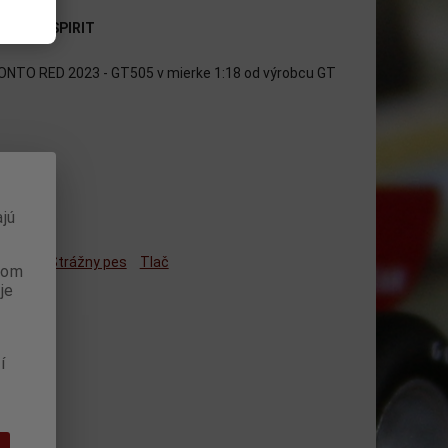
bca:
GT SPIRIT
TO RED 2023 - GT505 v mierke 1:18 od výrobcu GT
jú
ným
Strážny pes
Tlač
anom
je
í