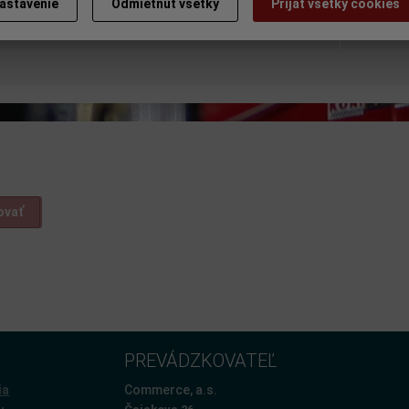
astavenie
Odmietnuť všetky
Prijať všetky cookies
a na výrobok
Doporuč
ovať
PREVÁDZKOVATEĽ
ia
Commerce, a.s.