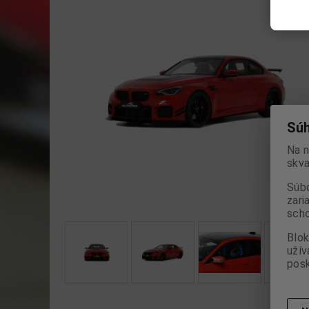
Súh
Na n
skva
Súbo
zari
scho
Blok
užív
posk