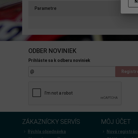
N
Parametre
Otázk
ODBER NOVINIEK
Prihláste sa k odberu noviniek
Registr
ZÁKAZNÍCKY SERVÍS
MÔJ ÚČET
Rýchla objednávka
Nová registrác