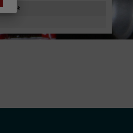
iť výrobok