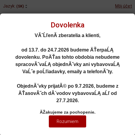
Jazyk:
Môj účet
(SK)
Dovolenka
VĂˇĹľenĂ­ zberatelia a klienti,
od
13.7. do 24.7.2026
budeme ÄŤerpaĹĄ
Rozšírené vyhľadávanie
dovolenku. PoÄŤas tohto obdobia nebudeme
Porovnané (0)
Obľúbené (0)
spracovĂˇvaĹĄ objednĂˇvky ani vybavovaĹĄ
VaĹˇe poĹľiadavky, emaily a telefonĂˇty.
0
kusov
Menu
0 EUR
ObjednĂˇvky prijatĂ© po
9.7.2026
, budeme z
ÄŤasovĂ˝ch dĂ´vodov vybavovaĹĄ aĹľ od
27.7.2026
.
MCLAREN
ÄŽakujeme za pochopenie.
1:18 MCLAREN ARTURA SPIDER
Rozumiem
LANTANA PURPLE 2024 - GT
SPIRIT - GT515