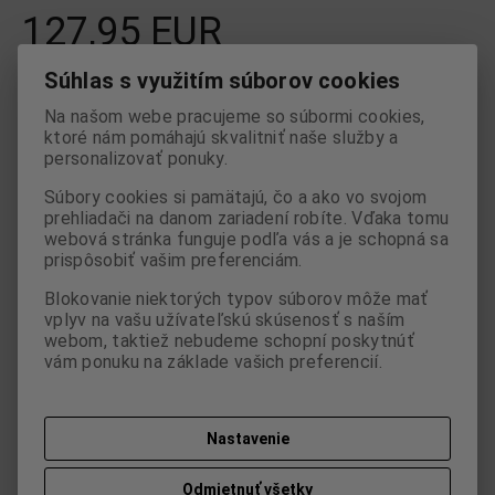
127,95 EUR
Súhlas s využitím súborov cookies

ks
Pridať do košíka

Na našom webe pracujeme so súbormi cookies,
ktoré nám pomáhajú skvalitniť naše služby a
Porovnať
Pridať k oblúbeným
Strážny pes
personalizovať ponuky.
Súbory cookies si pamätajú, čo a ako vo svojom
Tlač
prehliadači na danom zariadení robíte. Vďaka tomu
webová stránka funguje podľa vás a je schopná sa
prispôsobiť vašim preferenciám.
Skladom:
1 ks
ISBN:
GT515
Blokovanie niektorých typov súborov môže mať
vplyv na vašu užívateľskú skúsenosť s naším
webom, taktiež nebudeme schopní poskytnúť
vám ponuku na základe vašich preferencií.
Parametre
Nastavenie
Otázka na výrobok
Odmietnuť všetky