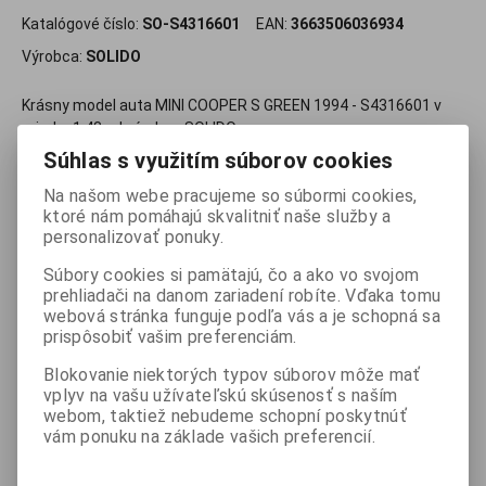
Katalógové číslo:
SO-S4316601
EAN:
3663506036934
Výrobca:
SOLIDO
Krásny model auta MINI COOPER S GREEN 1994 - S4316601 v
mierke 1:43 od výrobcu SOLIDO.
Súhlas s využitím súborov cookies
29,95 EUR
Na našom webe pracujeme so súbormi cookies,
ktoré nám pomáhajú skvalitniť naše služby a
personalizovať ponuky.

ks
Pridať do košíka

Súbory cookies si pamätajú, čo a ako vo svojom
prehliadači na danom zariadení robíte. Vďaka tomu
Porovnať
Pridať k oblúbeným
Strážny pes
webová stránka funguje podľa vás a je schopná sa
prispôsobiť vašim preferenciám.
Tlač
Blokovanie niektorých typov súborov môže mať
vplyv na vašu užívateľskú skúsenosť s naším
webom, taktiež nebudeme schopní poskytnúť
vám ponuku na základe vašich preferencií.
Skladom:
4 ks
ISBN:
S4316601