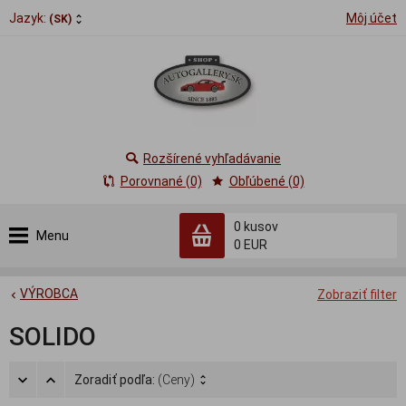
Jazyk:
Môj účet
(SK)
Rozšírené vyhľadávanie
Porovnané (0)
Obľúbené (0)
0
kusov
Menu
0 EUR
VÝROBCA
Zobraziť filter
SOLIDO
Zoradiť podľa:
(Ceny)