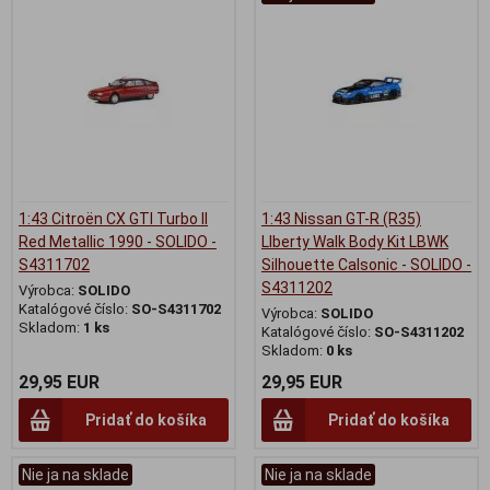
1:43 Citroën CX GTI Turbo II
1:43 Nissan GT-R (R35)
Red Metallic 1990 - SOLIDO -
LIberty Walk Body Kit LBWK
S4311702
Silhouette Calsonic - SOLIDO -
S4311202
Výrobca:
SOLIDO
Katalógové číslo:
SO-S4311702
Výrobca:
SOLIDO
Skladom:
1 ks
Katalógové číslo:
SO-S4311202
Skladom:
0 ks
29,95 EUR
29,95 EUR
Pridať do košíka
Pridať do košíka
Nie ja na sklade
Nie ja na sklade