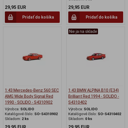
29,95 EUR
29,95 EUR
Pridať do košíka
Pridať do košíka
Nie ja na sklade
1:43 Mercedes-Benz 560 SEC
1:43 BMW ALPINA B10 (E34)
AMG Wide Body Signal Red
Brilliant Red 1994 - SOLIDO -
1990 - SOLIDO - S4310902
S4310402
Výrobca:
SOLIDO
Výrobca:
SOLIDO
Katalógové číslo:
SO-S4310902
Katalógové číslo:
SO-S4310402
Skladom:
2 ks
Skladom:
0 ks
29,95 EUR
29,95 EUR