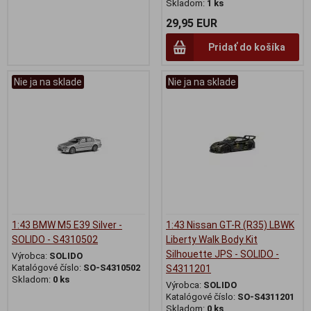
Skladom:
1 ks
29,95 EUR
Pridať do košíka
Nie ja na sklade
Nie ja na sklade
1:43 BMW M5 E39 Silver -
1:43 Nissan GT-R (R35) LBWK
SOLIDO - S4310502
Liberty Walk Body Kit
Silhouette JPS - SOLIDO -
Výrobca:
SOLIDO
Katalógové číslo:
SO-S4310502
S4311201
Skladom:
0 ks
Výrobca:
SOLIDO
Katalógové číslo:
SO-S4311201
Skladom:
0 ks