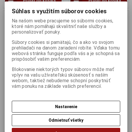
Pridať do košíka
Pridať do košíka
Súhlas s využitím súborov cookies
Nie ja na sklade
Na našom webe pracujeme so súbormi cookies,
ktoré nám pomáhajú skvalitniť naše služby a
personalizovať ponuky.
Súbory cookies si pamätajú, čo a ako vo svojom
prehliadači na danom zariadení robíte. Vďaka tomu
webová stránka funguje podľa vás a je schopná sa
prispôsobiť vašim preferenciám.
Blokovanie niektorých typov súborov môže mať
vplyv na vašu užívateľskú skúsenosť s naším
1:43 Peugeot 306 S16 Gold
1:43 Volkswagen Golf Rally
webom, taktiež nebudeme schopní poskytnúť
Metallic 1994 - SOLIDO -
Tornado Red 1989 - SOLIDO -
vám ponuku na základe vašich preferencií.
S4311402
S4311301
Výrobca:
SOLIDO
Výrobca:
SOLIDO
Katalógové číslo:
SO-S4311402
Katalógové číslo:
SO-S4311301
Skladom:
0 ks
Skladom:
1 ks
Nastavenie
29,95 EUR
29,95 EUR
Odmietnuť všetky
Pridať do košíka
Pridať do košíka