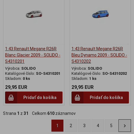
1:43 Renault Megane R26R
1:43 Renault Megane R26R
Blanc Glacier 2009 - SOLIDO -
Bleu Dynamo 2009 - SOLIDO -
S4310201
S4310202
Výrobca:
SOLIDO
Výrobca:
SOLIDO
Katalógové číslo:
SO-S4310201
Katalógové číslo:
SO-S4310202
Skladom:
0 ks
Skladom:
1 ks
29,95 EUR
29,95 EUR
Pridať do košíka
Pridať do košíka
Strana
1
z
31
Celkom
610
záznamov
1
2
3
4
5