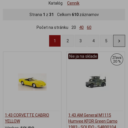
Katalóg
Cenník
Strana
1
z
31
Celkom
610
záznamov
Počet na stránku
20
40
60
1
2
3
4
5
Nie ja na sklade
Zľava
20 %
1:43 CORVETTE CABRIO
1:43 AM General M1115
YELLOW
Humvee KFOR Green Camo
1983 - SOLIDO - S4800104
Výrobca:
SOLIDO