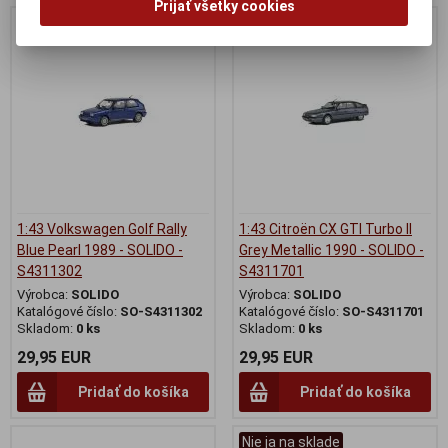
Prijať všetky cookies
Nie ja na sklade
Nie ja na sklade
1:43 Volkswagen Golf Rally
1:43 Citroën CX GTI Turbo II
Blue Pearl 1989 - SOLIDO -
Grey Metallic 1990 - SOLIDO -
S4311302
S4311701
Výrobca:
SOLIDO
Výrobca:
SOLIDO
Katalógové číslo:
SO-S4311302
Katalógové číslo:
SO-S4311701
Skladom:
0 ks
Skladom:
0 ks
29,95 EUR
29,95 EUR
Pridať do košíka
Pridať do košíka
Nie ja na sklade