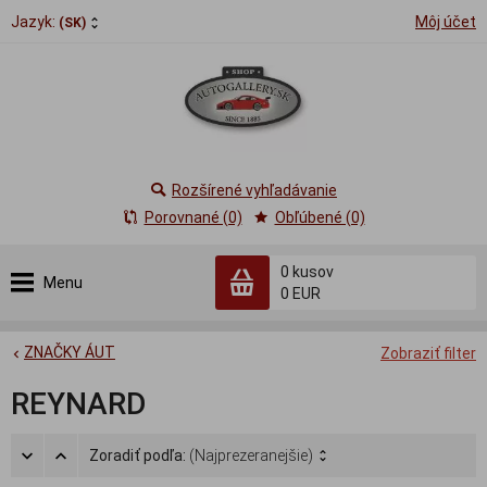
Jazyk:
Môj účet
(SK)
Rozšírené vyhľadávanie
Porovnané (0)
Obľúbené (0)
0
kusov
Menu
0 EUR
ZNAČKY ÁUT
Zobraziť filter
REYNARD
Zoradiť podľa:
(Najprezeranejšie)