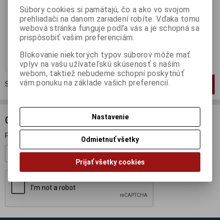
Súbory cookies si pamätajú, čo a ako vo svojom
Výrobca:
IXO
prehliadači na danom zariadení robíte. Vďaka tomu
Katalógové číslo:
IX-CIXJ000056
Skladom:
1 ks
webová stránka funguje podľa vás a je schopná sa
prispôsobiť vašim preferenciám.
20 EUR
39,95 EUR
Blokovanie niektorých typov súborov môže mať
Pridať do košíka
vplyv na vašu užívateľskú skúsenosť s naším
webom, taktiež nebudeme schopní poskytnúť
vám ponuku na základe vašich preferencií.
Strana
1
z
1
Celkom
1
záznamov
1
Nastavenie
ODBER NOVINIEK
Prihláste sa k odberu noviniek
Odmietnuť všetky
Registrovať
Prijať všetky cookies