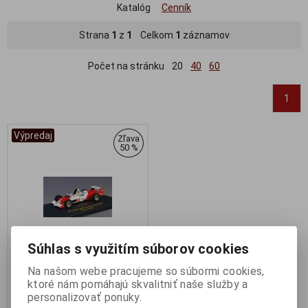
Katalóg
Cenník
Strana
1
z
1
Celkom
1
záznamov
Počet na stránku
20
40
60
1
Výpredaj
Zľava
50 %
Súhlas s využitím súborov cookies
Na našom webe pracujeme so súbormi cookies,
1:43 REYNARD 84SF FORD
ktoré nám pomáhajú skvalitniť naše služby a
2000 CARLOS SAINZ 1984 -
personalizovať ponuky.
IXO - CIXJ000056