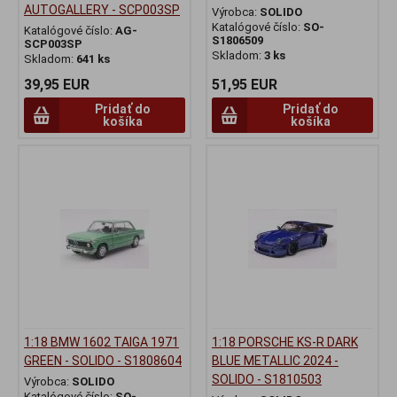
AUTOGALLERY - SCP003SP
Výrobca:
SOLIDO
Katalógové číslo:
SO-
Katalógové číslo:
AG-
S1806509
SCP003SP
Skladom:
3 ks
Skladom:
641 ks
39,95 EUR
51,95 EUR
Pridať do
Pridať do
košíka
košíka
1:18 BMW 1602 TAIGA 1971
1:18 PORSCHE KS-R DARK
GREEN - SOLIDO - S1808604
BLUE METALLIC 2024 -
SOLIDO - S1810503
Výrobca:
SOLIDO
Katalógové číslo:
SO-