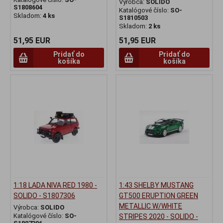
Výrobca:
SOLIDO
S1808604
Katalógové číslo:
SO-
Skladom:
4 ks
S1810503
Skladom:
2 ks
51,95 EUR
51,95 EUR
Pridať do
Pridať do
košíka
košíka
1:18 LADA NIVA RED 1980 -
1:43 SHELBY MUSTANG
SOLIDO - S1807306
GT500 ERUPTION GREEN
METALLIC W/WHITE
Výrobca:
SOLIDO
Katalógové číslo:
SO-
STRIPES 2020 - SOLIDO -