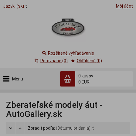
Jazyk:
Môj účet
(SK)
Rozšírené vyhľadávanie
Porovnané (0)
Obľúbené (0)
0
kusov
Menu
0 EUR
Zberateľské modely áut -
AutoGallery.sk
Zoradiť podľa:
(Dátumu pridania)