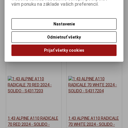
RED 1994 - SOLIDO -
SOLIDO - S4311706
vám ponuku na základe vašich preferencií.
S4313204
Výrobca:
SOLIDO
Katalógové číslo:
SO-
Výrobca:
SOLIDO
S4311706
Katalógové číslo:
SO-
Skladom:
2 ks
S4313204
Nastavenie
Skladom:
2 ks
29,95 EUR
31,95 EUR
Odmietnuť všetky
Pridať do
Pridať do
košíka
košíka
Prijať všetky cookies
1:43 ALPINE A110 RADICALE
1:43 ALPINE A110 RADICALE
70 RED 2024 - SOLIDO -
70 WHITE 2024 - SOLIDO -