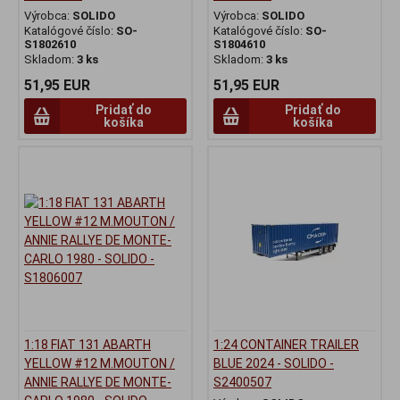
Výrobca:
SOLIDO
Výrobca:
SOLIDO
Katalógové číslo:
SO-
Katalógové číslo:
SO-
S1802610
S1804610
Skladom:
3 ks
Skladom:
3 ks
51,95 EUR
51,95 EUR
Pridať do
Pridať do
košíka
košíka
1:18 FIAT 131 ABARTH
1:24 CONTAINER TRAILER
YELLOW #12 M.MOUTON /
BLUE 2024 - SOLIDO -
ANNIE RALLYE DE MONTE-
S2400507