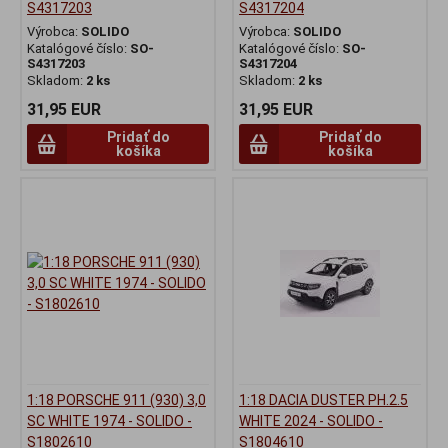
S4317203
S4317204
Výrobca:
SOLIDO
Výrobca:
SOLIDO
Katalógové číslo:
SO-
Katalógové číslo:
SO-
S4317203
S4317204
Skladom:
2 ks
Skladom:
2 ks
31,95 EUR
31,95 EUR
Pridať do
Pridať do
košíka
košíka
1:18 PORSCHE 911 (930) 3,0
1:18 DACIA DUSTER PH.2.5
SC WHITE 1974 - SOLIDO -
WHITE 2024 - SOLIDO -
S1802610
S1804610