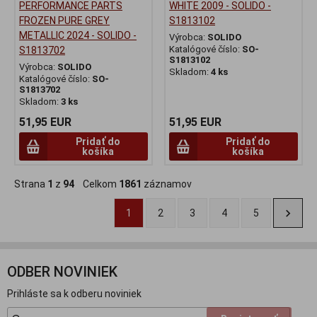
PERFORMANCE PARTS
WHITE 2009 - SOLIDO -
FROZEN PURE GREY
S1813102
METALLIC 2024 - SOLIDO -
Výrobca:
SOLIDO
Katalógové číslo:
SO-
S1813702
S1813102
Výrobca:
SOLIDO
Skladom:
4 ks
Katalógové číslo:
SO-
S1813702
Skladom:
3 ks
51,95 EUR
51,95 EUR
Pridať do
Pridať do
košíka
košíka
Strana
1
z
94
Celkom
1861
záznamov
1
2
3
4
5
ODBER NOVINIEK
Prihláste sa k odberu noviniek