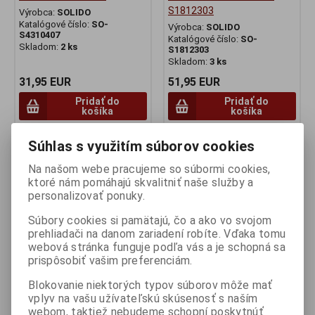
S1812303
Výrobca:
SOLIDO
Katalógové číslo:
SO-
Výrobca:
SOLIDO
S4310407
Katalógové číslo:
SO-
Skladom:
2 ks
S1812303
Skladom:
3 ks
31,95 EUR
51,95 EUR
Pridať do
Pridať do
košíka
košíka
Súhlas s využitím súborov cookies
Na našom webe pracujeme so súbormi cookies,
ktoré nám pomáhajú skvalitniť naše služby a
personalizovať ponuky.
Súbory cookies si pamätajú, čo a ako vo svojom
prehliadači na danom zariadení robíte. Vďaka tomu
webová stránka funguje podľa vás a je schopná sa
prispôsobiť vašim preferenciám.
Blokovanie niektorých typov súborov môže mať
1:43 MERCEDES-BENZ
1:43 CITROËN CX GTI
vplyv na vašu užívateľskú skúsenosť s naším
(W124) E60 AMG SIGNAL
TURBO II NOIR ONYX 1989 -
webom, taktiež nebudeme schopní poskytnúť