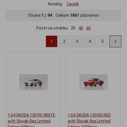
Katalóg
Cenník
Strana
1
z
94
Celkom
1861
záznamov
Počet na stránku
20
40
60
1
2
3
4
5
1:64 SKODA 130 RS WHITE
1:64 SKODA 130 RS RED
with Slovak flag Limited
with Slovak flag Limited
Edition 500pcs -
Edition 1008pcs -