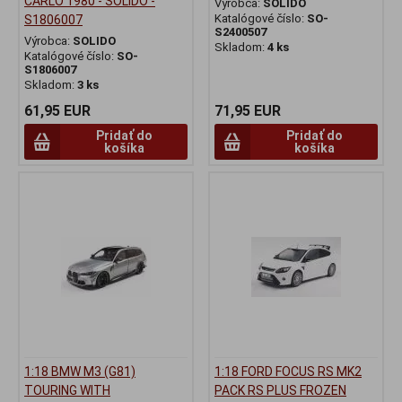
CARLO 1980 - SOLIDO -
Výrobca:
SOLIDO
Katalógové číslo:
SO-
S1806007
S2400507
Výrobca:
SOLIDO
Skladom:
4 ks
Katalógové číslo:
SO-
S1806007
Skladom:
3 ks
61,95 EUR
71,95 EUR
Pridať do
Pridať do
košíka
košíka
1:18 BMW M3 (G81)
1:18 FORD FOCUS RS MK2
TOURING WITH
PACK RS PLUS FROZEN