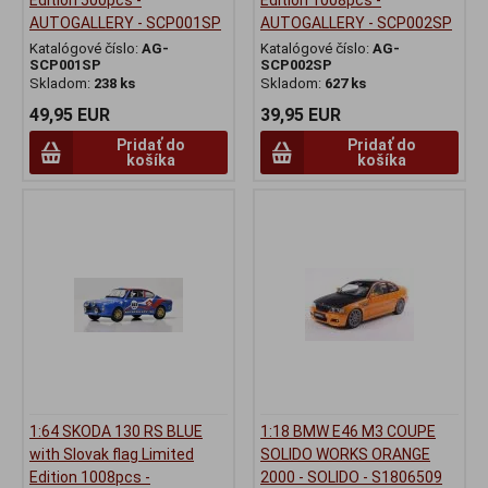
AUTOGALLERY - SCP001SP
AUTOGALLERY - SCP002SP
Katalógové číslo:
AG-
Katalógové číslo:
AG-
SCP001SP
SCP002SP
Skladom:
238 ks
Skladom:
627 ks
49,95 EUR
39,95 EUR
Pridať do
Pridať do
košíka
košíka
1:64 SKODA 130 RS BLUE
1:18 BMW E46 M3 COUPE
with Slovak flag Limited
SOLIDO WORKS ORANGE
Edition 1008pcs -
2000 - SOLIDO - S1806509