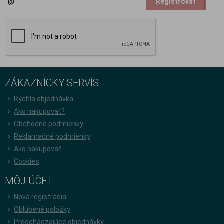
Registrovať
ZÁKAZNÍCKY SERVÍS
Rýchla objednávka
Ako nakupovať?
Obchodné podmienky
Reklamačné podmienky
Ako nakupovať
Cookies
MÔJ ÚČET
Nová registrácia
Oblúbené položky
Predchádzajúce objednávky