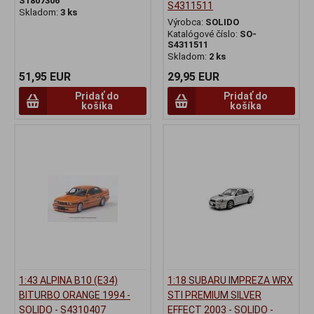
S1807306
S4311511
Skladom:
3 ks
Výrobca:
SOLIDO
Katalógové číslo:
SO-
S4311511
Skladom:
2 ks
51,95 EUR
29,95 EUR
Pridať do
Pridať do
košíka
košíka
1:43 ALPINA B10 (E34)
1:18 SUBARU IMPREZA WRX
BITURBO ORANGE 1994 -
STI PREMIUM SILVER
SOLIDO - S4310407
EFFECT 2003 - SOLIDO -