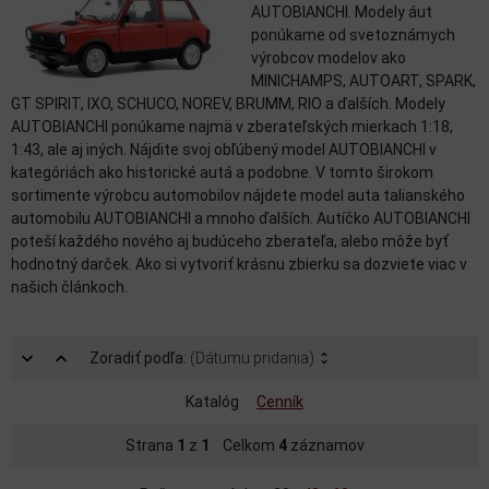
AUTOBIANCHI. Modely áut
ponúkame od svetoznámych
výrobcov modelov ako
MINICHAMPS, AUTOART, SPARK,
GT SPIRIT, IXO, SCHUCO, NOREV, BRUMM, RIO a ďalších. Modely
AUTOBIANCHI ponúkame najmä v zberateľských mierkach 1:18,
1:43, ale aj iných. Nájdite svoj obľúbený model AUTOBIANCHI v
kategóriách ako historické autá a podobne. V tomto širokom
sortimente výrobcu automobilov nájdete model auta talianského
automobilu AUTOBIANCHI a mnoho ďalších. Autíčko AUTOBIANCHI
poteší každého nového aj budúceho zberateľa, alebo môže byť
hodnotný darček. Ako si vytvoriť krásnu zbierku sa dozviete viac v
našich článkoch.
Zoradiť podľa:
(Dátumu pridania)
Katalóg
Cenník
Strana
1
z
1
Celkom
4
záznamov