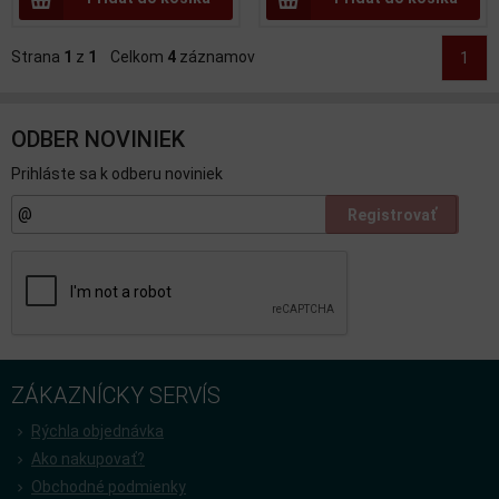
Strana
1
z
1
Celkom
4
záznamov
1
ODBER NOVINIEK
Prihláste sa k odberu noviniek
Registrovať
ZÁKAZNÍCKY SERVÍS
Rýchla objednávka
Ako nakupovať?
Obchodné podmienky