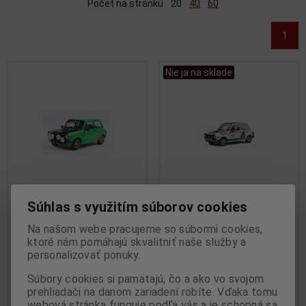
Počet na stránku
20
40
60
1
Nie ja na sklade
Súhlas s využitím súborov cookies
1:18 AUTOBIANCHI A112 MK.5
1:18 Autobianchi A112 Mk.5
ABARTH GREEN 1980 -
Abarth Alitalia rally set White
Na našom webe pracujeme so súbormi cookies,
ktoré nám pomáhajú skvalitniť naše služby a
SOLIDO - S1803806
1980 - SOLIDO - S1803803
personalizovať ponuky.
Výrobca:
SOLIDO
Výrobca:
SOLIDO
Katalógové číslo:
SO-S1803806
Katalógové číslo:
SO-S1803803
Súbory cookies si pamätajú, čo a ako vo svojom
Skladom:
3 ks
Skladom:
0 ks
prehliadači na danom zariadení robíte. Vďaka tomu
51,95 EUR
59,95 EUR
webová stránka funguje podľa vás a je schopná sa