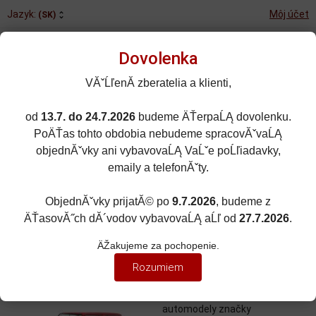
Jazyk:
Môj účet
(SK)
Dovolenka
VĂˇĹľenĂ­ zberatelia a klienti,
od
13.7. do 24.7.2026
budeme ÄŤerpaĹĄ dovolenku.
Rozšírené vyhľadávanie
PoÄŤas tohto obdobia nebudeme spracovĂˇvaĹĄ
Porovnané (0)
Obľúbené (0)
objednĂˇvky ani vybavovaĹĄ VaĹˇe poĹľiadavky,
emaily a telefonĂˇty.
0
kusov
Menu
0 EUR
ObjednĂˇvky prijatĂ© po
9.7.2026
, budeme z
ÄŤasovĂ˝ch dĂ´vodov vybavovaĹĄ aĹľ od
27.7.2026
.
ZNAČKY ÁUT
Zobraziť filter
ÄŽakujeme za pochopenie.
AUTOBIANCHI
Rozumiem
V tejto kategórii nájdete
automodely značky