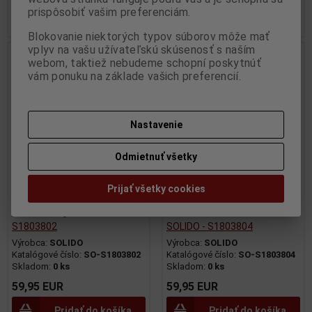
prispôsobiť vašim preferenciám.
Pridať do košíka
Pridať do košíka
Blokovanie niektorých typov súborov môže mať
vplyv na vašu užívateľskú skúsenosť s naším
Nie ja na sklade
Nie ja na sklade
webom, taktiež nebudeme schopní poskytnúť
vám ponuku na základe vašich preferencií.
Nastavenie
Odmietnuť všetky
Prijať všetky cookies
1:18 Autobianchi A112 Mk.5
1:18 Autobianchi A112 Mk.5
Abarth Rouge 1980 - SOLIDO -
Abarth Bronze Metallic 1980 -
S1803802
SOLIDO - S1803804
Výrobca:
SOLIDO
Výrobca:
SOLIDO
Katalógové číslo:
SO-S1803802
Katalógové číslo:
SO-S1803804
Skladom:
0 ks
Skladom:
0 ks
59,95 EUR
59,95 EUR
Pridať do košíka
Pridať do košíka