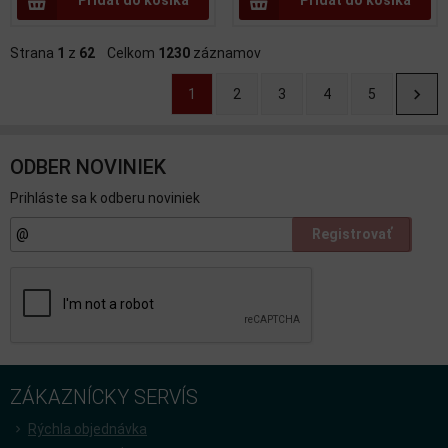
Strana
1
z
62
Celkom
1230
záznamov
1
2
3
4
5
ODBER NOVINIEK
Prihláste sa k odberu noviniek
Registrovať
ZÁKAZNÍCKY SERVÍS
Rýchla objednávka