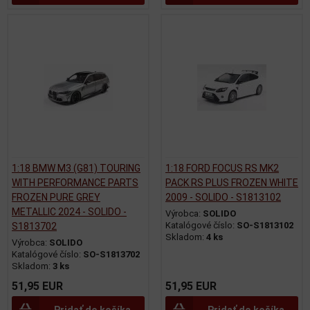
1:18 BMW M3 (G81) TOURING
1:18 FORD FOCUS RS MK2
WITH PERFORMANCE PARTS
PACK RS PLUS FROZEN WHITE
FROZEN PURE GREY
2009 - SOLIDO - S1813102
METALLIC 2024 - SOLIDO -
Výrobca:
SOLIDO
Katalógové číslo:
SO-S1813102
S1813702
Skladom:
4 ks
Výrobca:
SOLIDO
Katalógové číslo:
SO-S1813702
Skladom:
3 ks
51,95 EUR
51,95 EUR
Pridať do košíka
Pridať do košíka