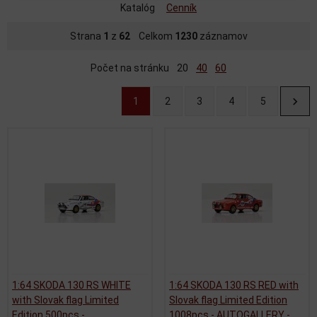
Katalóg
Cenník
Strana
1
z
62
Celkom
1230
záznamov
Počet na stránku
20
40
60
1
2
3
4
5
1:64 SKODA 130 RS WHITE
1:64 SKODA 130 RS RED with
with Slovak flag Limited
Slovak flag Limited Edition
Edition 500pcs -
1008pcs - AUTOGALLERY -