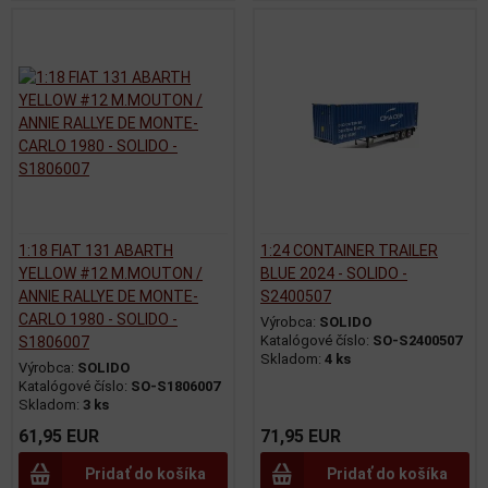
1:18 FIAT 131 ABARTH
1:24 CONTAINER TRAILER
YELLOW #12 M.MOUTON /
BLUE 2024 - SOLIDO -
ANNIE RALLYE DE MONTE-
S2400507
CARLO 1980 - SOLIDO -
Výrobca:
SOLIDO
Katalógové číslo:
SO-S2400507
S1806007
Skladom:
4 ks
Výrobca:
SOLIDO
Katalógové číslo:
SO-S1806007
Skladom:
3 ks
61,95 EUR
71,95 EUR
Pridať do košíka
Pridať do košíka