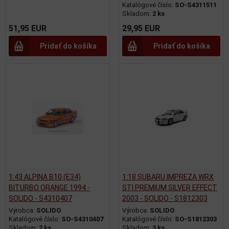
Katalógové číslo:
SO-S4311511
Skladom:
2 ks
51,95 EUR
29,95 EUR
Pridať do košíka
Pridať do košíka
1:43 ALPINA B10 (E34)
1:18 SUBARU IMPREZA WRX
BITURBO ORANGE 1994 -
STI PREMIUM SILVER EFFECT
SOLIDO - S4310407
2003 - SOLIDO - S1812303
Výrobca:
SOLIDO
Výrobca:
SOLIDO
Katalógové číslo:
SO-S4310407
Katalógové číslo:
SO-S1812303
Skladom:
2 ks
Skladom:
3 ks