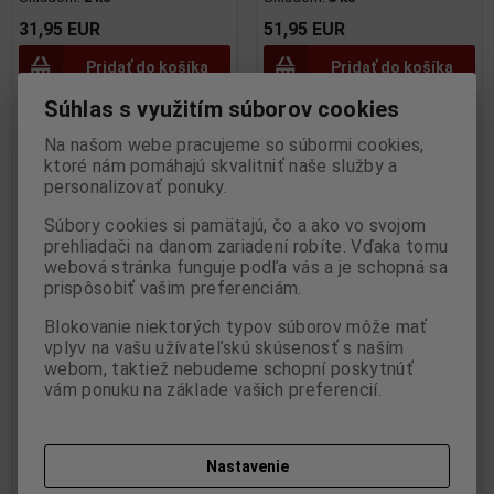
31,95 EUR
51,95 EUR
Pridať do košíka
Pridať do košíka
Súhlas s využitím súborov cookies
Na našom webe pracujeme so súbormi cookies,
ktoré nám pomáhajú skvalitniť naše služby a
personalizovať ponuky.
Súbory cookies si pamätajú, čo a ako vo svojom
prehliadači na danom zariadení robíte. Vďaka tomu
webová stránka funguje podľa vás a je schopná sa
prispôsobiť vašim preferenciám.
Blokovanie niektorých typov súborov môže mať
vplyv na vašu užívateľskú skúsenosť s naším
1:43 MERCEDES-BENZ (W124)
1:43 CITROËN CX GTI TURBO
webom, taktiež nebudeme schopní poskytnúť
E60 AMG SIGNAL RED 1994 -
II NOIR ONYX 1989 - SOLIDO -
vám ponuku na základe vašich preferencií.
SOLIDO - S4313204
S4311706
Výrobca:
SOLIDO
Výrobca:
SOLIDO
Katalógové číslo:
SO-S4313204
Katalógové číslo:
SO-S4311706
Skladom:
2 ks
Skladom:
2 ks
Nastavenie
29,95 EUR
31,95 EUR