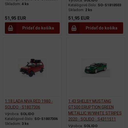
Výrobca:
SOLIDO
Skladom:
4 ks
Katalógové číslo:
SO-S1810503
Skladom:
2 ks
51,95 EUR
51,95 EUR
Pridať do košíka
Pridať do košíka
1:18 LADA NIVA RED 1980 -
1:43 SHELBY MUSTANG
SOLIDO - S1807306
GT500 ERUPTION GREEN
METALLIC W/WHITE STRIPES
Výrobca:
SOLIDO
Katalógové číslo:
SO-S1807306
2020 - SOLIDO - S4311511
Skladom:
3 ks
Výrobca:
SOLIDO