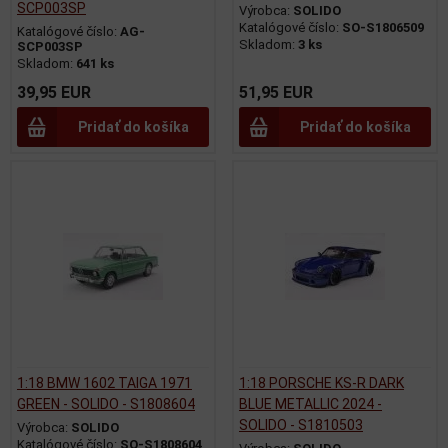
SCP003SP
Výrobca:
SOLIDO
Katalógové číslo:
SO-S1806509
Katalógové číslo:
AG-
Skladom:
3 ks
SCP003SP
Skladom:
641 ks
39,95 EUR
51,95 EUR
Pridať do košíka
Pridať do košíka
1:18 BMW 1602 TAIGA 1971
1:18 PORSCHE KS-R DARK
GREEN - SOLIDO - S1808604
BLUE METALLIC 2024 -
SOLIDO - S1810503
Výrobca:
SOLIDO
Katalógové číslo:
SO-S1808604