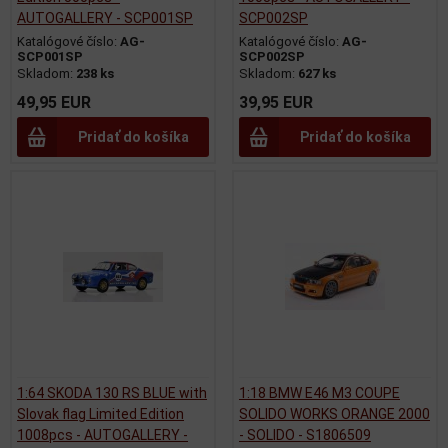
AUTOGALLERY - SCP001SP
SCP002SP
Katalógové číslo:
AG-
Katalógové číslo:
AG-
SCP001SP
SCP002SP
Skladom:
238 ks
Skladom:
627 ks
49,95 EUR
39,95 EUR
Pridať do košíka
Pridať do košíka
1:64 SKODA 130 RS BLUE with
1:18 BMW E46 M3 COUPE
Slovak flag Limited Edition
SOLIDO WORKS ORANGE 2000
1008pcs - AUTOGALLERY -
- SOLIDO - S1806509