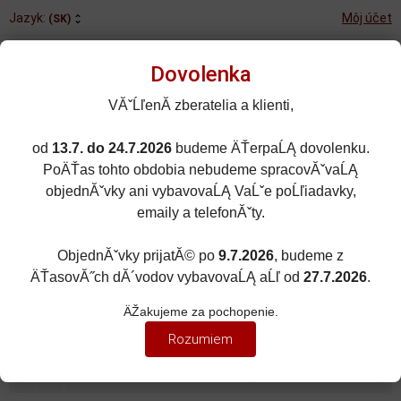
Jazyk:
Môj účet
(SK)
Dovolenka
VĂˇĹľenĂ­ zberatelia a klienti,
od
13.7. do 24.7.2026
budeme ÄŤerpaĹĄ dovolenku.
Rozšírené vyhľadávanie
PoÄŤas tohto obdobia nebudeme spracovĂˇvaĹĄ
Porovnané (0)
Obľúbené (0)
objednĂˇvky ani vybavovaĹĄ VaĹˇe poĹľiadavky,
emaily a telefonĂˇty.
0
kusov
Menu
0 EUR
ObjednĂˇvky prijatĂ© po
9.7.2026
, budeme z
ÄŤasovĂ˝ch dĂ´vodov vybavovaĹĄ aĹľ od
27.7.2026
.
Domov
Zobraziť filter
ÄŽakujeme za pochopenie.
OSOBNÉ AUTÁ
Rozumiem
Zoradiť podľa:
(Dátumu pridania)