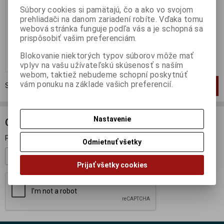
Súbory cookies si pamätajú, čo a ako vo svojom
Výrobca:
NOREV
prehliadači na danom zariadení robíte. Vďaka tomu
Katalógové číslo:
NO-740100
Skladom:
1 ks
webová stránka funguje podľa vás a je schopná sa
prispôsobiť vašim preferenciám.
39,95 EUR
Blokovanie niektorých typov súborov môže mať
Pridať do košíka
vplyv na vašu užívateľskú skúsenosť s naším
webom, taktiež nebudeme schopní poskytnúť
vám ponuku na základe vašich preferencií.
Strana
1
z
1
Celkom
1
záznamov
1
Nastavenie
ODBER NOVINIEK
Prihláste sa k odberu noviniek
Odmietnuť všetky
Registrovať
Prijať všetky cookies