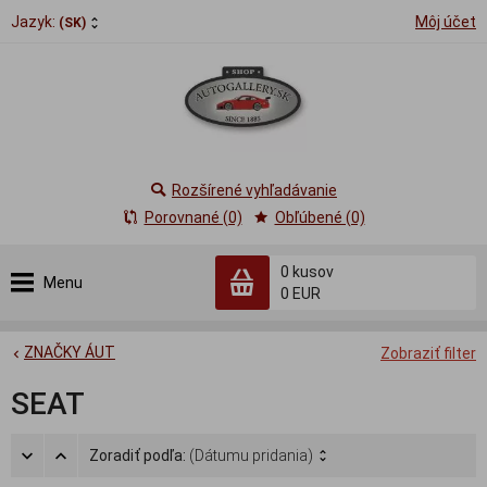
Jazyk:
Môj účet
(SK)
Rozšírené vyhľadávanie
Porovnané (0)
Obľúbené (0)
0
kusov
Menu
0 EUR
ZNAČKY ÁUT
Zobraziť filter
SEAT
Zoradiť podľa:
(Dátumu pridania)