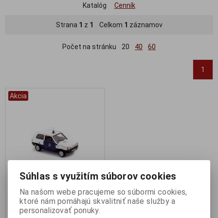
Katalóg
Cenník
Strana
1
z
1
Celkom
1
záznamov
Počet na stránku
20
40
60
1
Akcia
Súhlas s využitím súborov cookies
Na našom webe pracujeme so súbormi cookies,
1:43 SEAT PANDA GUARDIA
ktoré nám pomáhajú skvalitniť naše služby a
URBANA 1981 - NOREV -
personalizovať ponuky.
740100