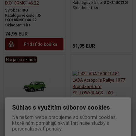
Katalógové číslo:
SO-S1807301
IXO18RMC146.22
Skladom:
1 ks
Výrobca:
IXO
Katalógové číslo:
IX-
IXO18RMC146.22
Skladom:
1 ks
74,95 EUR
Pridať do košíka
51,95 EUR
Nie ja na sklade
Súhlas s využitím súborov cookies
Na našom webe pracujeme so súbormi cookies,
1:18 LADA NIVA GREEN 1980 -
1:43 LADA 1600 R #81 LADA
ktoré nám pomáhajú skvalitniť naše služby a
personalizovať ponuky.
SOLIDO - S1807304
Acropolis Rallye 1977
Brundza/Brum
Výrobca:
SOLIDO