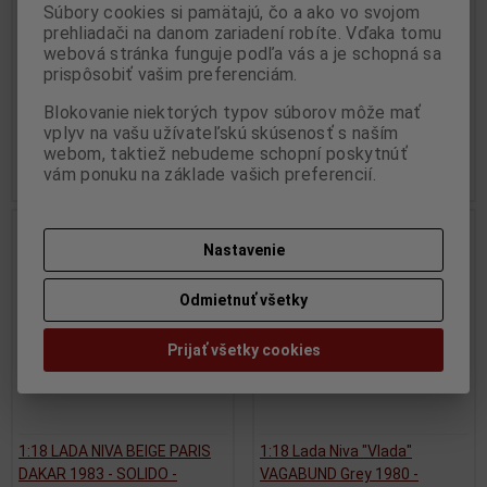
Súbory cookies si pamätajú, čo a ako vo svojom
Katalógové číslo:
SO-S1807304
YELLOW/BLACK - IXO -
prehliadači na danom zariadení robíte. Vďaka tomu
Skladom:
0 ks
RAC410.22
webová stránka funguje podľa vás a je schopná sa
Výrobca:
IXO
prispôsobiť vašim preferenciám.
Katalógové číslo:
IX-RAC410.22
Skladom:
1 ks
Blokovanie niektorých typov súborov môže mať
vplyv na vašu užívateľskú skúsenosť s naším
49,95 EUR
39,95 EUR
webom, taktiež nebudeme schopní poskytnúť
vám ponuku na základe vašich preferencií.
Pridať do košíka
Pridať do košíka
Nastavenie
Odmietnuť všetky
Prijať všetky cookies
1:18 LADA NIVA BEIGE PARIS
1:18 Lada Niva "Vlada"
DAKAR 1983 - SOLIDO -
VAGABUND Grey 1980 -