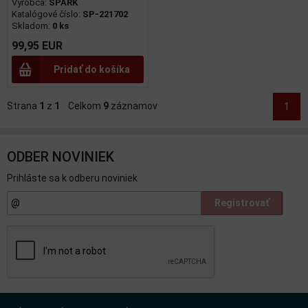
Výrobca:
SPARK
Katalógové číslo:
SP-221702
Skladom:
0 ks
99,95 EUR
Pridať do košíka
Strana
1
z
1
Celkom
9
záznamov
1
ODBER NOVINIEK
Prihláste sa k odberu noviniek
Registrovať