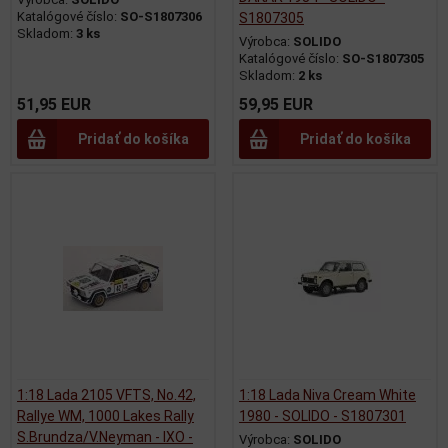
Katalógové číslo:
SO-S1807306
S1807305
Skladom:
3 ks
Výrobca:
SOLIDO
Katalógové číslo:
SO-S1807305
Skladom:
2 ks
51,95 EUR
59,95 EUR
Pridať do košíka
Pridať do košíka
1:18 Lada 2105 VFTS, No.42,
1:18 Lada Niva Cream White
Rallye WM, 1000 Lakes Rally
1980 - SOLIDO - S1807301
S.Brundza/V.Neyman - IXO -
Výrobca:
SOLIDO