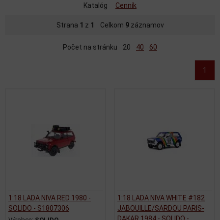
Katalóg
Cenník
Strana
1
z
1
Celkom
9
záznamov
Počet na stránku
20
40
60
1
1:18 LADA NIVA RED 1980 -
1:18 LADA NIVA WHITE #182
SOLIDO - S1807306
JABOUILLE/SARDOU PARIS-
DAKAR 1984 - SOLIDO -
Výrobca:
SOLIDO