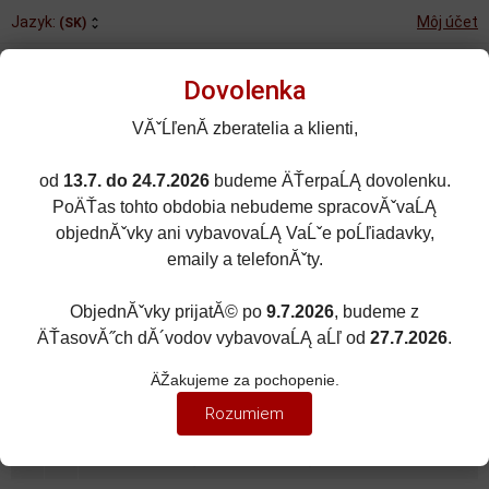
Jazyk:
Môj účet
(SK)
Dovolenka
VĂˇĹľenĂ­ zberatelia a klienti,
od
13.7. do 24.7.2026
budeme ÄŤerpaĹĄ dovolenku.
Rozšírené vyhľadávanie
PoÄŤas tohto obdobia nebudeme spracovĂˇvaĹĄ
Porovnané (0)
Obľúbené (0)
objednĂˇvky ani vybavovaĹĄ VaĹˇe poĹľiadavky,
emaily a telefonĂˇty.
0
kusov
Menu
0 EUR
ObjednĂˇvky prijatĂ© po
9.7.2026
, budeme z
ÄŤasovĂ˝ch dĂ´vodov vybavovaĹĄ aĹľ od
27.7.2026
.
ZNAČKY ÁUT
Zobraziť filter
ÄŽakujeme za pochopenie.
LADA
Rozumiem
Zoradiť podľa:
(Dátumu pridania)