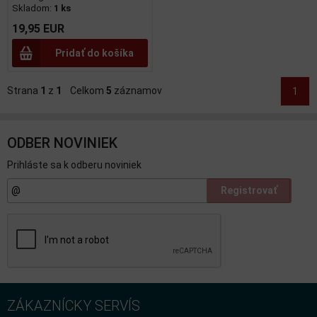
Skladom:
1 ks
19,95 EUR
Pridať do košíka
Strana
1
z
1
Celkom
5
záznamov
1
ODBER NOVINIEK
Prihláste sa k odberu noviniek
Registrovať
ZÁKAZNÍCKY SERVÍS