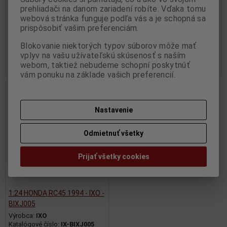
Skladom:
4 ks
Výrobca:
MINICHAMPS
prehliadači na danom zariadení robíte. Vďaka tomu
Katalógové číslo:
MC-
webová stránka funguje podľa vás a je schopná sa
122024000
prispôsobiť vašim preferenciám.
Skladom:
1 ks
Blokovanie niektorých typov súborov môže mať
180 EUR
19,95 EUR
vplyv na vašu užívateľskú skúsenosť s naším
Pridať do košíka
Pridať do košíka
webom, taktiež nebudeme schopní poskytnúť
vám ponuku na základe vašich preferencií.
Akcia
Nastavenie
Odmietnuť všetky
Prijať všetky cookies
1:24 HONDA RC45 1994 - IXO -
BIXJ005
Výrobca:
IXO
Katalógové číslo:
IX-BIXJ005