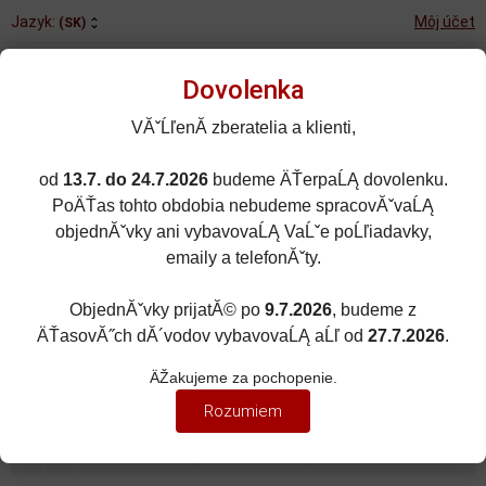
Jazyk:
Môj účet
(SK)
Dovolenka
VĂˇĹľenĂ­ zberatelia a klienti,
od
13.7. do 24.7.2026
budeme ÄŤerpaĹĄ dovolenku.
Rozšírené vyhľadávanie
PoÄŤas tohto obdobia nebudeme spracovĂˇvaĹĄ
Porovnané (0)
Obľúbené (0)
objednĂˇvky ani vybavovaĹĄ VaĹˇe poĹľiadavky,
emaily a telefonĂˇty.
0
kusov
Menu
0 EUR
ObjednĂˇvky prijatĂ© po
9.7.2026
, budeme z
ÄŤasovĂ˝ch dĂ´vodov vybavovaĹĄ aĹľ od
27.7.2026
.
MOTORKY
Zobraziť filter
ÄŽakujeme za pochopenie.
CESTNÉ MOTORKY
Rozumiem
Zoradiť podľa:
(Dátumu pridania)