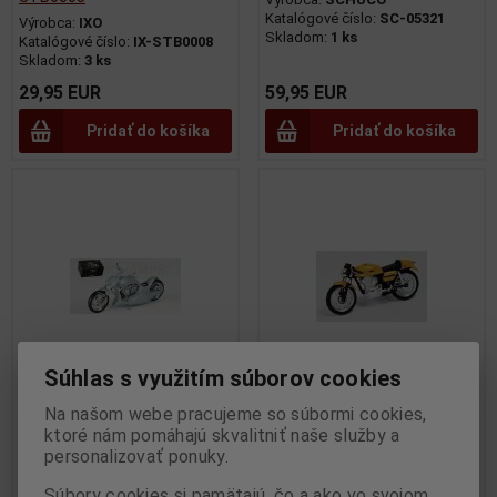
Katalógové číslo:
SC-05321
Výrobca:
IXO
Skladom:
1 ks
Katalógové číslo:
IX-STB0008
Skladom:
3 ks
29,95 EUR
59,95 EUR
Pridať do košíka
Pridať do košíka
Súhlas s využitím súborov cookies
Na našom webe pracujeme so súbormi cookies,
1:12 HOLLISTERS EXCITE
1:24 DUCATI 350 MK3 DESMO
ktoré nám pomáhajú skvalitniť naše služby a
2003 LI - MINICHAMPS -
340 cc 1974 - IXO - BIXJ003
personalizovať ponuky.
122024000 - poskodena
Výrobca:
IXO
Katalógové číslo:
IX-BIXJ003
krabicka
Súbory cookies si pamätajú, čo a ako vo svojom