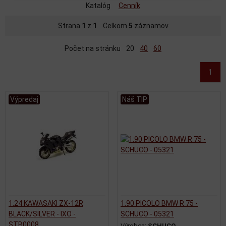
Katalóg
Cenník
Strana
1
z
1
Celkom
5
záznamov
Počet na stránku
20
40
60
1
Výpredaj
Náš TIP
1:24 KAWASAKI ZX-12R
1:90 PICOLO BMW R 75 -
BLACK/SILVER - IXO -
SCHUCO - 05321
STB0008
Výrobca:
SCHUCO