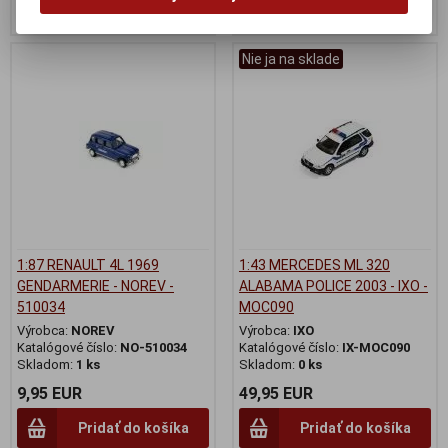
Pridať do košíka
Pridať do košíka
Nie ja na sklade
1:87 RENAULT 4L 1969
1:43 MERCEDES ML 320
GENDARMERIE - NOREV -
ALABAMA POLICE 2003 - IXO -
510034
MOC090
Výrobca:
NOREV
Výrobca:
IXO
Katalógové číslo:
NO-510034
Katalógové číslo:
IX-MOC090
Skladom:
1 ks
Skladom:
0 ks
9,95 EUR
49,95 EUR
Pridať do košíka
Pridať do košíka