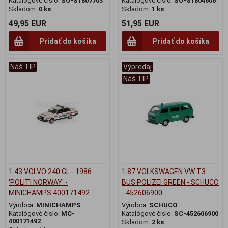
Katalógové číslo:
SO-S1807703
Katalógové číslo:
SO-S1804606
Skladom:
0 ks
Skladom:
1 ks
49,95 EUR
51,95 EUR
Pridať do košíka
Pridať do košíka
Náš TIP
Výpredaj
Náš TIP
1:43 VOLVO 240 GL - 1986 -
1:87 VOLKSWAGEN VW T3
'POLITI NORWAY' -
BUS POLIZEI GREEN - SCHUCO
MINICHAMPS 400171492
- 452606900
Výrobca:
MINICHAMPS
Výrobca:
SCHUCO
Katalógové číslo:
MC-
Katalógové číslo:
SC-452606900
400171492
Skladom:
2 ks