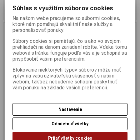
12,95 EUR
29,95 EUR
Súhlas s využitím súborov cookies
Pridať do košíka
Pridať do košíka
Na našom webe pracujeme so súbormi cookies,
ktoré nám pomáhajú skvalitniť naše služby a
Akcia
Náš TIP
Zľava
personalizovať ponuky.
20 %
Súbory cookies si pamätajú, čo a ako vo svojom
prehliadači na danom zariadení robíte. Vďaka tomu
webová stránka funguje podľa vás a je schopná sa
prispôsobiť vašim preferenciám.
Blokovanie niektorých typov súborov môže mať
vplyv na vašu užívateľskú skúsenosť s naším
webom, taktiež nebudeme schopní poskytnúť
vám ponuku na základe vašich preferencií.
1:87 PORSCHE CAYENNE
1:87 VW BEETLE POLIZEI
HIGHWAY PATROL - SCHUCO -
BERLIN - SCHUCO - 25392
25391
Výrobca:
SCHUCO
Nastavenie
Katalógové číslo:
SC-25392
Výrobca:
SCHUCO
Skladom:
1 ks
Katalógové číslo:
SC-25391
Skladom:
1 ks
Odmietnuť všetky
7,95 EUR
9,95 EUR
9,95 EUR
Prijať všetky cookies