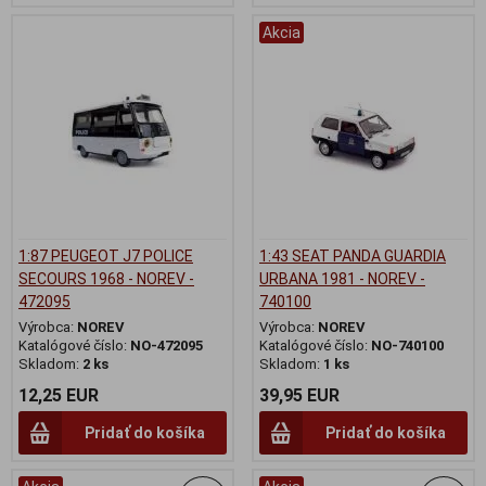
Akcia
1:87 PEUGEOT J7 POLICE
1:43 SEAT PANDA GUARDIA
SECOURS 1968 - NOREV -
URBANA 1981 - NOREV -
472095
740100
Výrobca:
NOREV
Výrobca:
NOREV
Katalógové číslo:
NO-472095
Katalógové číslo:
NO-740100
Skladom:
2 ks
Skladom:
1 ks
12,25 EUR
39,95 EUR
Pridať do košíka
Pridať do košíka