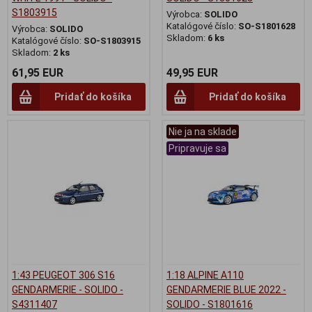
S1803915
Výrobca:
SOLIDO
Katalógové číslo:
SO-S1801628
Výrobca:
SOLIDO
Skladom:
6 ks
Katalógové číslo:
SO-S1803915
Skladom:
2 ks
61,95 EUR
49,95 EUR
Pridať do košíka
Pridať do košíka
Nie ja na sklade
Pripravuje sa
1:43 PEUGEOT 306 S16
1:18 ALPINE A110
GENDARMERIE - SOLIDO -
GENDARMERIE BLUE 2022 -
S4311407
SOLIDO - S1801616