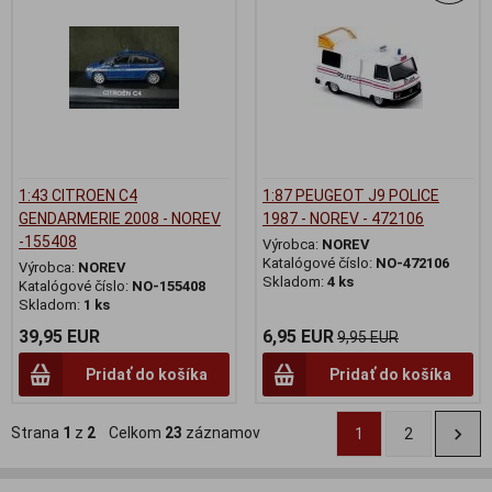
1:43 CITROEN C4
1:87 PEUGEOT J9 POLICE
GENDARMERIE 2008 - NOREV
1987 - NOREV - 472106
-155408
Výrobca:
NOREV
Katalógové číslo:
NO-472106
Výrobca:
NOREV
Skladom:
4 ks
Katalógové číslo:
NO-155408
Skladom:
1 ks
39,95 EUR
6,95 EUR
9,95 EUR
Pridať do košíka
Pridať do košíka
Strana
1
z
2
Celkom
23
záznamov
1
2