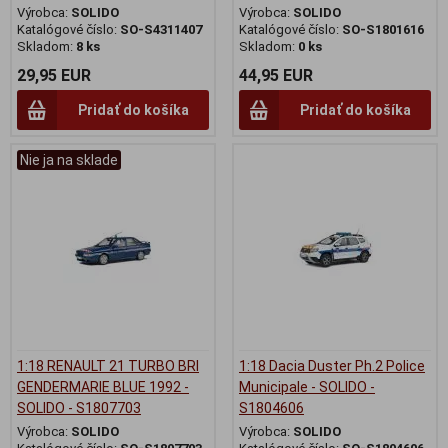
Výrobca:
SOLIDO
Výrobca:
SOLIDO
Katalógové číslo:
SO-S4311407
Katalógové číslo:
SO-S1801616
Skladom:
8 ks
Skladom:
0 ks
29,95 EUR
44,95 EUR
Pridať do košíka
Pridať do košíka
Nie ja na sklade
1:18 RENAULT 21 TURBO BRI
1:18 Dacia Duster Ph.2 Police
GENDERMARIE BLUE 1992 -
Municipale - SOLIDO -
SOLIDO - S1807703
S1804606
Výrobca:
SOLIDO
Výrobca:
SOLIDO