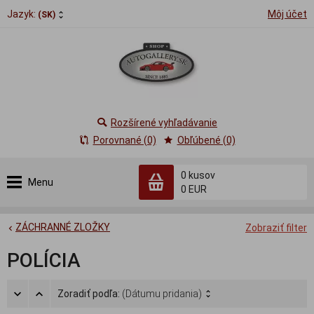
Jazyk:
Môj účet
(SK)
Rozšírené vyhľadávanie
Porovnané (0)
Obľúbené (0)
0
kusov
Menu
0 EUR
ZÁCHRANNÉ ZLOŽKY
Zobraziť filter
POLÍCIA
Zoradiť podľa:
(Dátumu pridania)