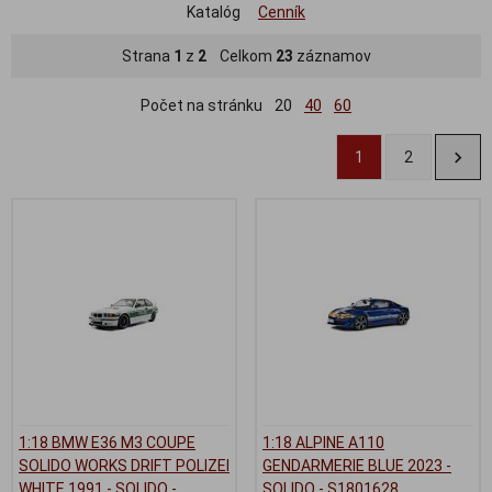
Katalóg
Cenník
Strana
1
z
2
Celkom
23
záznamov
Počet na stránku
20
40
60
1
2
1:18 BMW E36 M3 COUPE
1:18 ALPINE A110
SOLIDO WORKS DRIFT POLIZEI
GENDARMERIE BLUE 2023 -
WHITE 1991 - SOLIDO -
SOLIDO - S1801628