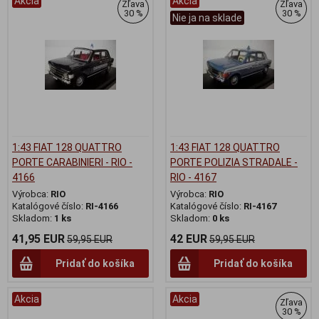
Akcia
Akcia
Zľava
Zľava
30 %
30 %
Nie ja na sklade
1:43 FIAT 128 QUATTRO
1:43 FIAT 128 QUATTRO
PORTE CARABINIERI - RIO -
PORTE POLIZIA STRADALE -
4166
RIO - 4167
Výrobca:
RIO
Výrobca:
RIO
Katalógové číslo:
RI-4166
Katalógové číslo:
RI-4167
Skladom:
1 ks
Skladom:
0 ks
41,95 EUR
42 EUR
59,95 EUR
59,95 EUR
Pridať do košíka
Pridať do košíka
Akcia
Akcia
Zľava
30 %