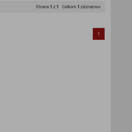
Strana
1
z
1
Celkom
1
záznamov
1