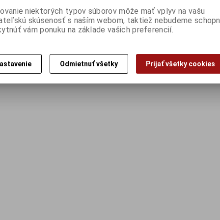
ovanie niektorých typov súborov môže mať vplyv na vašu
ateľskú skúsenosť s naším webom, taktiež nebudeme schopn
ytnúť vám ponuku na základe vašich preferencií.
astavenie
Odmietnuť všetky
Prijať všetky cookies