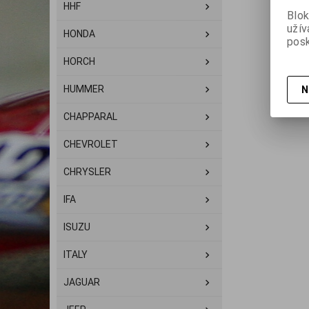
HHF
Blok
užív
HONDA
posk
HORCH
HUMMER
N
CHAPPARAL
CHEVROLET
CHRYSLER
IFA
ISUZU
ITALY
JAGUAR