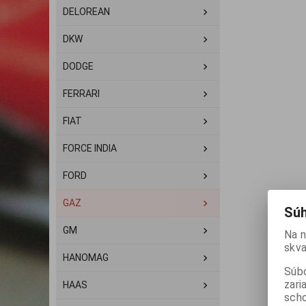
DELOREAN
DKW
DODGE
FERRARI
FIAT
FORCE INDIA
FORD
GAZ
Súh
GM
Na n
skva
HANOMAG
Súbo
zari
HAAS
scho