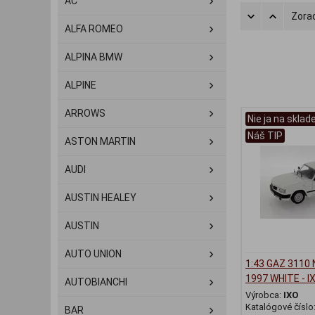
AC
Zorad
ALFA ROMEO
ALPINA BMW
ALPINE
ARROWS
Nie ja na sklad
Náš TIP
ASTON MARTIN
AUDI
AUSTIN HEALEY
AUSTIN
AUTO UNION
1:43 GAZ 3110
1997 WHITE - I
AUTOBIANCHI
Výrobca:
IXO
Katalógové číslo
BAR