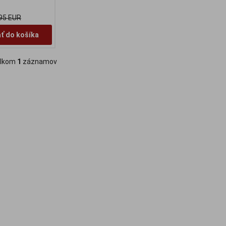
95 EUR
ať do košíka
lkom
1
záznamov