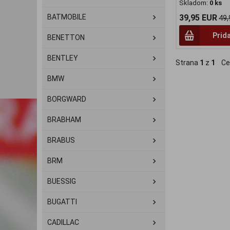
Skladom:
0 ks
BATMOBILE
39,95 EUR
49,
Prid
BENETTON
BENTLEY
Strana
1
z
1
Ce
BMW
BORGWARD
BRABHAM
BRABUS
BRM
BUESSIG
BUGATTI
CADILLAC