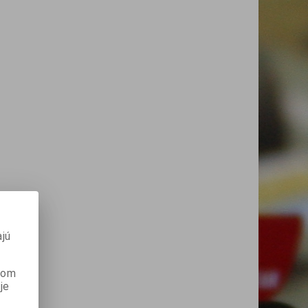
jú
anom
je