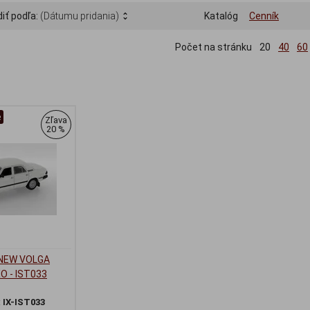
iť podľa:
(Dátumu pridania)
Katalóg
Cenník
Počet na stránku
20
40
60
e
Zľava
20 %
 NEW VOLGA
XO - IST033
:
IX-IST033