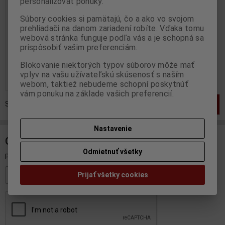
personalizovať ponuky.
MINICHAMPS - 400030393
Súbory cookies si pamätajú, čo a ako vo svojom
Výrobca:
MINICHAMPS
prehliadači na danom zariadení robíte. Vďaka tomu
Katalógové číslo:
MC-
400030393
webová stránka funguje podľa vás a je schopná sa
Skladom:
2 ks
prispôsobiť vašim preferenciám.
99,95 EUR
Blokovanie niektorých typov súborov môže mať
vplyv na vašu užívateľskú skúsenosť s naším
Pridať do košíka
webom, taktiež nebudeme schopní poskytnúť
vám ponuku na základe vašich preferencií.
Strana
1
z
1
Celkom
1
záznamov
1
Nastavenie
ODBER NOVINIEK
Odmietnuť všetky
Prihláste sa k odberu noviniek
Prijať všetky cookies
Registrovať