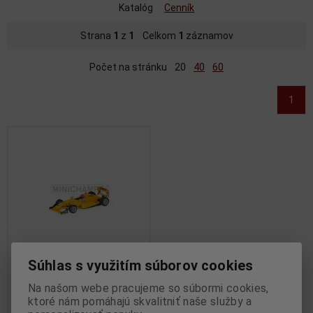
Katalóg
Cenník
Strana
1
z
1
Celkom
1
záznamov
Počet na stránku
20
40
60
1
Súhlas s využitím súborov cookies
1:43 DALLARA OPEL F302
Na našom webe pracujeme so súbormi cookies,
R.KUBICA WINNER NORISRING
ktoré nám pomáhajú skvalitniť naše služby a
F3 EURO SERIES 2003 -