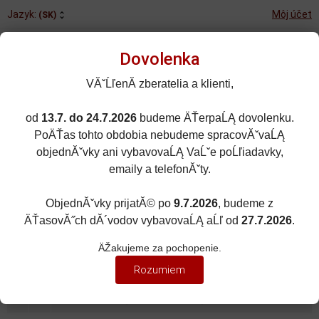
Jazyk:
Môj účet
(SK)
Dovolenka
VĂˇĹľenĂ­ zberatelia a klienti,
od
13.7. do 24.7.2026
budeme ÄŤerpaĹĄ dovolenku.
Rozšírené vyhľadávanie
PoÄŤas tohto obdobia nebudeme spracovĂˇvaĹĄ
Porovnané (0)
Obľúbené (0)
objednĂˇvky ani vybavovaĹĄ VaĹˇe poĹľiadavky,
emaily a telefonĂˇty.
0
kusov
Menu
0 EUR
ObjednĂˇvky prijatĂ© po
9.7.2026
, budeme z
ÄŤasovĂ˝ch dĂ´vodov vybavovaĹĄ aĹľ od
27.7.2026
.
ZNAČKY ÁUT
Zobraziť filter
ÄŽakujeme za pochopenie.
DALLARA
Rozumiem
Zoradiť podľa:
(Dátumu pridania)