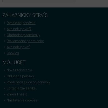
ZÁKAZNÍCKY SERVÍS
Rýchla objednávka
Ako nakupovať?
Obchodné podmienky
Reklamačné podmienky
Ako nakupovať
Cookies
MÔJ ÚČET
Nová registrácia
Oblúbené položky
Predchádzajúce objednávky
Editácia zákazníka
Zmeniť heslo
Nastavenie cookies