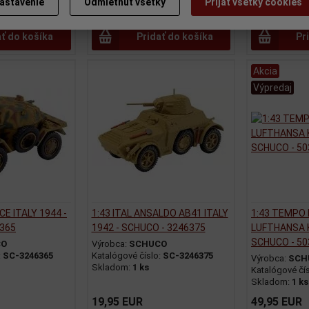
astavenie
Odmietnuť všetky
Prijať všetky cookies
49,95 EUR
49,95 EUR
ať do košíka
Pridať do košíka
Pr
Akcia
Výpredaj
CE ITALY 1944 -
1:43 ITAL ANSALDO AB41 ITALY
1:43 TEMPO
6365
1942 - SCHUCO - 3246375
LUFTHANSA 
SCHUCO - 5
CO
Výrobca:
SCHUCO
:
SC-3246365
Katalógové číslo:
SC-3246375
Výrobca:
SCH
Skladom:
1 ks
Katalógové čí
Skladom:
1 ks
19,95 EUR
49,95 EUR