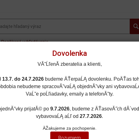
Rozšírené vyhľadávanie
Dovolenka
OVINKY
AUTOGALLERY.sk
OSOBNÉ AUTÁ
FOR
VĂˇĹľenĂ­ zberatelia a klienti,
MOTORKY
LIETADLÁ
DOPLNKY
ZĽAVY A AKC
d
13.7. do 24.7.2026
budeme ÄŤerpaĹĄ dovolenku. PoÄŤas toh
obdobia nebudeme spracovĂˇvaĹĄ objednĂˇvky ani vybavovaĹ
VaĹˇe poĹľiadavky, emaily a telefonĂˇty.
jednĂˇvky prijatĂ© po
9.7.2026
, budeme z ÄŤasovĂ˝ch dĂ´vo
OVÉ AUTÁ
/
1:43
vybavovaĹĄ aĹľ od
27.7.2026
.
ÄŽakujeme za pochopenie.
Rozumiem