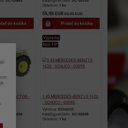
slo:
SC-03043
Katalógové číslo:
SC-03152
Skladom:
1 ks
55,95 EUR
69,95 EUR
idať do košíka
Pridať do košíka
Výpredaj
Náš TIP
jú
anom
je
 6006 TRACTOR -
1:43 MERCEDES-BENZ LS 1620
436
- SCHUCO - 03595
í
UCO
Výrobca:
SCHUCO
slo:
SC-03436
Katalógové číslo:
SC-03595
Skladom:
1 ks