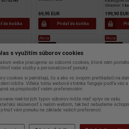
:
SC-02745
Katalógové čí
Skladom:
1 ks
69,95 EUR
199,90 EUR
ať do košíka
Pridať do košíka
Pr
Akcia
Akcia
Výpredaj
Výpredaj
las s využitím súborov cookies
ašom webe pracujeme so súbormi cookies, ktoré nám pomáha
litniť naše služby a personalizovať ponuky.
ry cookies si pamätajú, čo a ako vo svojom prehliadači na d
adení robíte. Vďaka tomu webová stránka funguje podľa vás a 
pná sa prispôsobiť vašim preferenciám.
 KURIER
1:43 HANOMAG KURIER
1:43 LANZ D
ovanie niektorých typov súborov môže mať vplyv na vašu
 MOBEL
PRITSCHE/PLANE - SCHUCO -
SCHUCO - 03
ateľskú skúsenosť s naším webom, taktiež nebudeme schopn
ytnúť vám ponuku na základe vašich preferencií.
UCO - 03235
03255
Výrobca:
SCH
Katalógové čí
CO
Výrobca:
SCHUCO
Skladom:
1 ks
:
SC-03235
Katalógové číslo:
SC-03255
Skladom:
1 ks