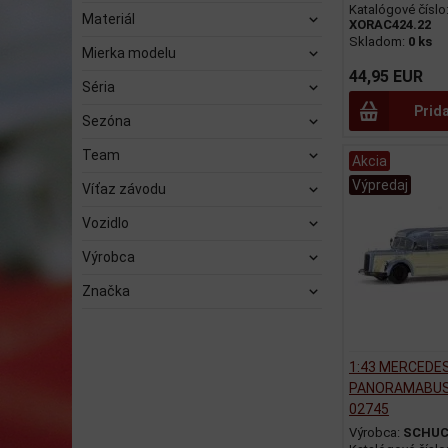
Katalógové číslo
Materiál
XORAC424.22
Skladom:
0 ks
Mierka modelu
44,95 EUR
Séria
Prid
Sezóna
Team
Akcia
Výpredaj
Víťaz závodu
Vozidlo
Výrobca
Značka
1:43 MERCEDES
PANORAMABUS 
02745
Výrobca:
SCHU