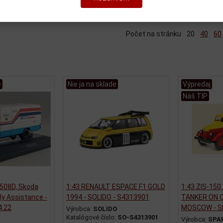
iť podľa:
(Dátumu pridania)
Katalóg
Cenník
Počet na stránku
20
40
60
e
Nie ja na sklade
Výpredaj
Náš TIP
508D, Skoda
1:43 RENAULT ESPACE F1 GOLD
1:43 ZIS-150
ly Assistance -
1994 - SOLIDO - S4313901
TANKER ON C
4.22
MOSCOW - SP
Výrobca:
SOLIDO
Katalógové číslo:
SO-S4313901
Výrobca:
SPA