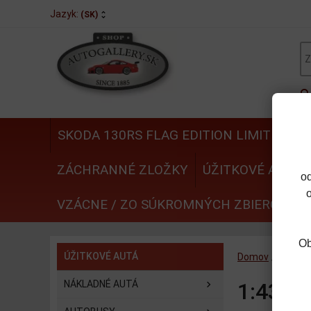
Jazyk:
(SK)
SKODA 130RS FLAG EDITION LIMITED
N
ZÁCHRANNÉ ZLOŽKY
ÚŽITKOVÉ AUTÁ
o
VZÁCNE / ZO SÚKROMNÝCH ZBIEROK
Ob
ÚŽITKOVÉ AUTÁ
Domov
/
ÚŽITK
NÁKLADNÉ AUTÁ
1:43