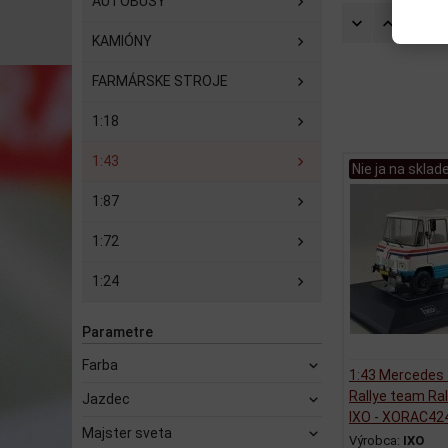
AUTOBUSY
Zorad
KAMIÓNY
FARMÁRSKE STROJE
1:18
1:43
Nie ja na sklad
1:87
1:72
1:24
Parametre
Farba
1:43 Mercedes 
Rallye team Ral
Jazdec
IXO - XORAC42
Majster sveta
Výrobca:
IXO