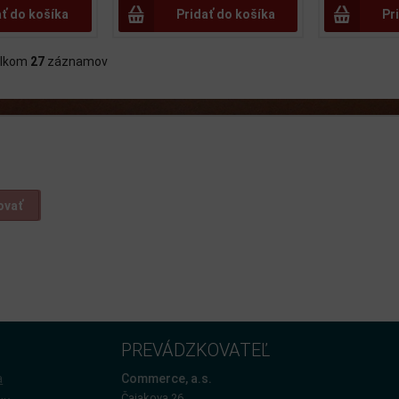
ať do košíka
Pridať do košíka
Pr
lkom
27
záznamov
ovať
PREVÁDZKOVATEĽ
a
Commerce, a.s.
Čajakova 26