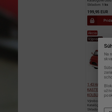
Katalógové číslo
Skladom:
1 ks
199,95 EUR
Prid
Akcia
Výpredaj
Súh
Na n
skva
Súbo
zari
scho
1:43 HANOMAG
Blok
KASTENWAGEN
užív
posk
KOLBLIN - SCH
Výrobca:
SCHU
Katalógové číslo
Skladom:
1 ks