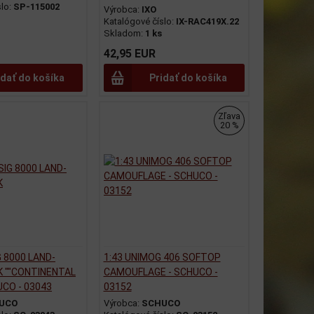
slo:
SP-115002
Výrobca:
IXO
Katalógové číslo:
IX-RAC419X.22
Skladom:
1 ks
42,95 EUR
idať do košíka
Pridať do košíka
Zľava
20 %
G 8000 LAND-
1:43 UNIMOG 406 SOFTOP
K ""CONTINENTAL
CAMOUFLAGE - SCHUCO -
UCO - 03043
03152
UCO
Výrobca:
SCHUCO