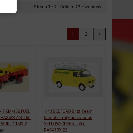
Strana
1
z
2
Celkom
27
záznamov
1
2
 / TZM-150 FUEL
1:43 BEDFORD Blitz Team
HASSIS ZIS-150
Irmscher rally assistance
ARK - 115002
YELLOW/GREEN - IXO -
RAC419X.22
RK