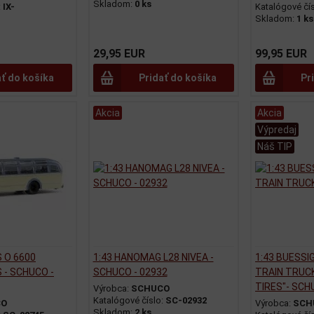
Skladom:
0 ks
:
IX-
Katalógové čí
Skladom:
1 ks
29,95 EUR
99,95 EUR
ať do košíka
Pridať do košíka
Pr
Akcia
Akcia
Výpredaj
Náš TIP
 O 6600
1:43 HANOMAG L28 NIVEA -
1:43 BUESSI
- SCHUCO -
SCHUCO - 02932
TRAIN TRUC
TIRES"- SCH
Výrobca:
SCHUCO
Katalógové číslo:
SC-02932
CO
Výrobca:
SCH
Skladom:
2 ks