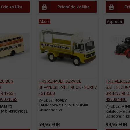
ať do košíka
Pridať do košíka
Pr
Akcia
Výpredaj
D2U BUS
1:43 RENAULT SERVICE
1:43 MERCED
R
DEPANAGE 24H TRUCK - NOREV
SATTELZUGM
R 1955 -
- 518500
GREEN / RED
39071082
439034490
Výrobca:
NOREV
Katalógové číslo:
NO-518500
HAMPS
Výrobca:
MIN
Skladom:
1 ks
:
MC-439071082
Katalógové čí
Skladom:
1 ks
59,95 EUR
99,95 EUR