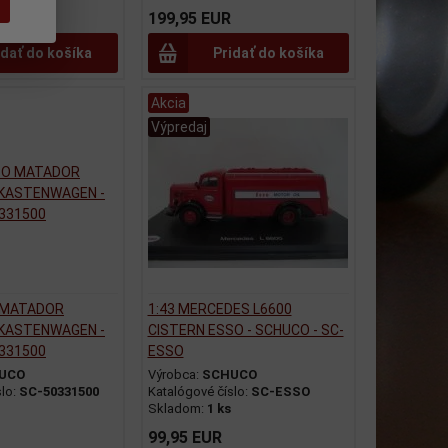
199,95 EUR
idať do košíka
Pridať do košíka
Akcia
Výpredaj
 MATADOR
1:43 MERCEDES L6600
KASTENWAGEN -
CISTERN ESSO - SCHUCO - SC-
0331500
ESSO
UCO
Výrobca:
SCHUCO
slo:
SC-50331500
Katalógové číslo:
SC-ESSO
Skladom:
1 ks
99,95 EUR