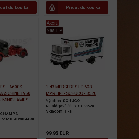
idať do košíka
Pridať do košíka
Akcia
Náš TIP
ES L 6600S
1:43 MERCEDES LP 608
ASCHINE 1950
MARTINI - SCHUCO - 3520
 - MINICHAMPS
Výrobca:
SCHUCO
Katalógové číslo:
SC-3520
Skladom:
1 ks
ICHAMPS
slo:
MC-439034490
99,95 EUR