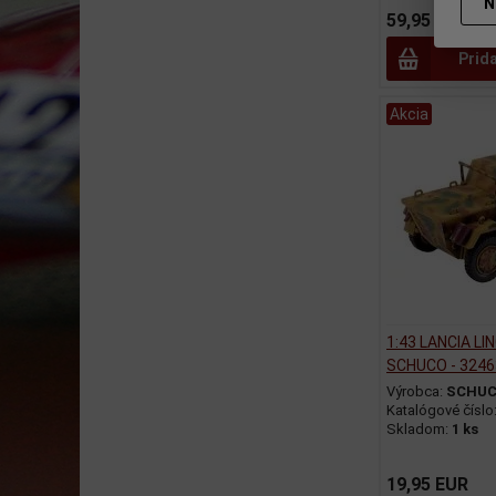
N
59,95 EUR
Prid
Akcia
1:43 LANCIA LIN
SCHUCO - 324
Výrobca:
SCHU
Katalógové číslo
Skladom:
1 ks
19,95 EUR