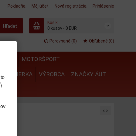
Pokladňa
Môj účet
Nová registrácia
Prihlásenie
Košík
Hľadať
0
kusov
-
0 EUR
Porovnané (0)
Obľúbené (0)
MULA
MOTORŠPORT
IE
MIERKA
VÝROBCA
ZNAČKY ÁUT
to
Ą
dov