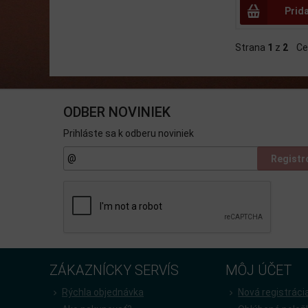
Prid
Strana
1
z
2
Ce
ODBER NOVINIEK
Prihláste sa k odberu noviniek
Registr
ZÁKAZNÍCKY SERVÍS
MÔJ ÚČET
Rýchla objednávka
Nová registráci