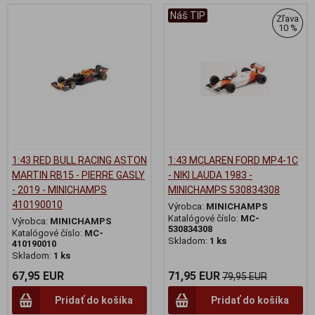
Náš TIP
Zľava
10 %
1:43 RED BULL RACING ASTON
1:43 MCLAREN FORD MP4-1C
MARTIN RB15 - PIERRE GASLY
- NIKI LAUDA 1983 -
- 2019 - MINICHAMPS
MINICHAMPS 530834308
410190010
Výrobca:
MINICHAMPS
Katalógové číslo:
MC-
Výrobca:
MINICHAMPS
530834308
Katalógové číslo:
MC-
Skladom:
1 ks
410190010
Skladom:
1 ks
67,95 EUR
71,95 EUR
79,95 EUR
Pridať do košíka
Pridať do košíka