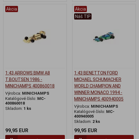
Akcia
Akcia
Náš TIP
1:43 ARROWS BMW A8
1:43 BENETTON FORD
T.BOUTSEN 1986 -
MICHAEL SCHUMACHER
MINICHAMPS 400860018
WORLD CHAMPION AND
WINNER MONACO 1994 -
Výrobca:
MINICHAMPS
Katalógové číslo:
MC-
MINICHAMPS 400940005
400860018
Výrobca:
MINICHAMPS
Skladom:
1 ks
Katalógové číslo:
MC-
400940005
Skladom:
2 ks
99,95 EUR
99,95 EUR