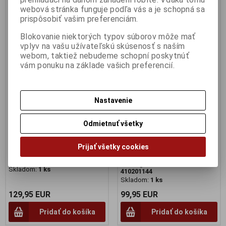
webová stránka funguje podľa vás a je schopná sa
prispôsobiť vašim preferenciám.
Blokovanie niektorých typov súborov môže mať
vplyv na vašu užívateľskú skúsenosť s naším
webom, taktiež nebudeme schopní poskytnúť
vám ponuku na základe vašich preferencií.
1:43 MERCEDES AMG
1:43 MERCEDES AMG
PETRONAS F1 EQ FORMULA
PETRONAS FORMULA ONE
Nastavenie
ONE TEAM W11 EQ WINNER
TEAM W11 EQ
TUSCAN GP 2020 - F1 WORLD
PERFORMANCE - L.HAMILTON
CHAMPION 2020 -
- 91st F1 WIN EIFEL GP 2020
Odmietnuť všetky
MINICHAMPS - 410200944
F1 WORLD CHAMPION 2020 -
MINICHAMPS - 410201144
Výrobca:
MINICHAMPS
Prijať všetky cookies
Katalógové číslo:
MC-
Výrobca:
MINICHAMPS
410200944
Katalógové číslo:
MC-
Skladom:
1 ks
410201144
Skladom:
1 ks
129,95 EUR
99,95 EUR
Pridať do košíka
Pridať do košíka