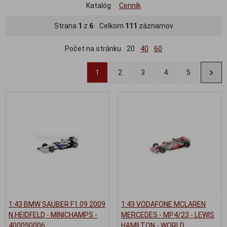
Katalóg
Cenník
Strana
1
z
6
Celkom
111
záznamov
Počet na stránku
20
40
60
1
2
3
4
5
1:43 BMW SAUBER F1.09 2009
1:43 VODAFONE MCLAREN
N.HEIDFELD - MINICHAMPS -
MERCEDES - MP4/23 - LEWIS
400090006
HAMILTON - WORLD