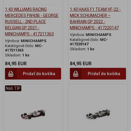
1:43 WILLIAMS RACING
1:43 HAAS F1 TEAM VF-22 -
MERCEDES FW43B - GEORGE
MICK SCHUMACHER –
RUSSELL - 2ND PLACE
BAHRAIN GP 2022 -
BELGIAN GP 2021 -
MINICHAMPS - 417220147
MINICHAMPS - 417211363
Výrobca:
MINICHAMPS
Katalógové číslo:
MC-
Výrobca:
MINICHAMPS
417220147
Katalógové číslo:
MC-
Skladom:
1 ks
417211363
Skladom:
1 ks
84,95 EUR
84,95 EUR
Pridať do košíka
Pridať do košíka
Náš TIP