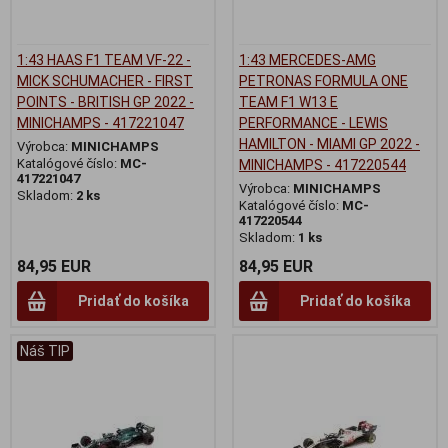
1:43 HAAS F1 TEAM VF-22 -
1:43 MERCEDES-AMG
MICK SCHUMACHER - FIRST
PETRONAS FORMULA ONE
POINTS - BRITISH GP 2022 -
TEAM F1 W13 E
MINICHAMPS - 417221047
PERFORMANCE - LEWIS
HAMILTON - MIAMI GP 2022 -
Výrobca:
MINICHAMPS
Katalógové číslo:
MC-
MINICHAMPS - 417220544
417221047
Výrobca:
MINICHAMPS
Skladom:
2 ks
Katalógové číslo:
MC-
417220544
Skladom:
1 ks
84,95 EUR
84,95 EUR
Pridať do košíka
Pridať do košíka
Náš TIP