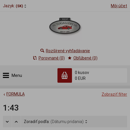
Jazyk:
Môj účet
(SK)
Rozšírené vyhľadávanie
Porovnané (0)
Obľúbené (0)
0
kusov
Menu
0 EUR
FORMULA
Zobraziť filter
1:43
Zoradiť podľa:
(Dátumu pridania)