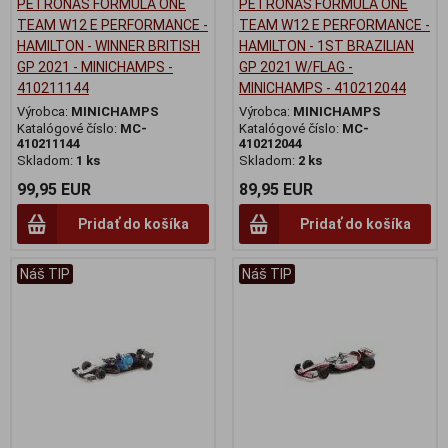
PETRONAS FORMULA ONE
PETRONAS FORMULA ONE
TEAM W12 E PERFORMANCE -
TEAM W12 E PERFORMANCE -
HAMILTON - WINNER BRITISH
HAMILTON - 1ST BRAZILIAN
GP 2021 - MINICHAMPS -
GP 2021 W/FLAG -
410211144
MINICHAMPS - 410212044
Výrobca:
MINICHAMPS
Výrobca:
MINICHAMPS
Katalógové číslo:
MC-
Katalógové číslo:
MC-
410211144
410212044
Skladom:
1 ks
Skladom:
2 ks
99,95 EUR
89,95 EUR
Pridať do košíka
Pridať do košíka
Náš TIP
Náš TIP