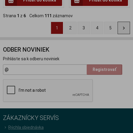
Strana
1
z
6
Celkom
111
záznamov
1
2
3
4
5
ODBER NOVINIEK
Prihláste sa k odberu noviniek
Registrovať
ZÁKAZNÍCKY SERVÍS
Rýchla objednávka