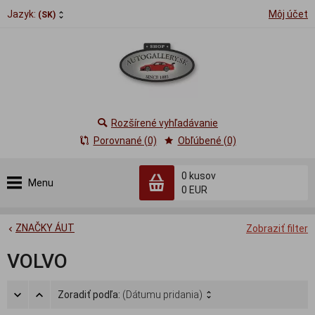
Jazyk:
Môj účet
(SK)
Rozšírené vyhľadávanie
Porovnané (0)
Obľúbené (0)
0
kusov
Menu
0 EUR
ZNAČKY ÁUT
Zobraziť filter
VOLVO
Zoradiť podľa:
(Dátumu pridania)