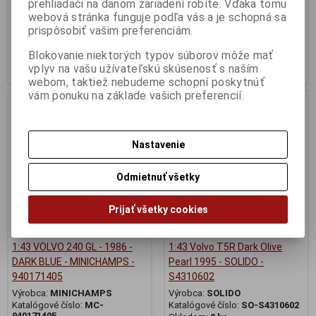
prehliadači na danom zariadení robíte. Vďaka tomu
Katalógové číslo:
SO-S2400501
webová stránka funguje podľa vás a je schopná sa
Skladom:
1 ks
prispôsobiť vašim preferenciám.
69,95 EUR
29,95 EUR
Blokovanie niektorých typov súborov môže mať
Pridať do košíka
Pridať do košíka
vplyv na vašu užívateľskú skúsenosť s naším
webom, taktiež nebudeme schopní poskytnúť
vám ponuku na základe vašich preferencií.
Nie ja na sklade
Nastavenie
Odmietnuť všetky
Prijať všetky cookies
1:43 VOLVO 240 GL - 1986 -
1:43 Volvo T5R Dark Olive
DARK BLUE - MINICHAMPS -
Pearl 1995 - SOLIDO -
940171405
S4310602
Výrobca:
MINICHAMPS
Výrobca:
SOLIDO
Katalógové číslo:
MC-
Katalógové číslo:
SO-S4310602
940171405