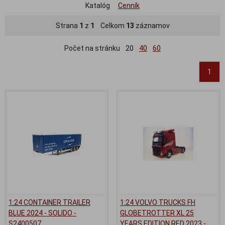
Katalóg
Cenník
Strana
1
z
1
Celkom
13
záznamov
Počet na stránku
20
40
60
1
1:24 CONTAINER TRAILER
1:24 VOLVO TRUCKS FH
BLUE 2024 - SOLIDO -
GLOBETROTTER XL 25
S2400507
YEARS EDITION RED 2023 -