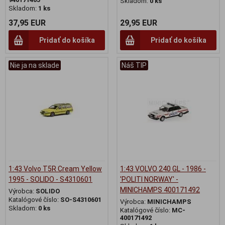
Skladom:
0 ks
Skladom:
1 ks
37,95 EUR
29,95 EUR
Pridať do košíka
Pridať do košíka
Nie ja na sklade
Náš TIP
1:43 Volvo T5R Cream Yellow
1:43 VOLVO 240 GL - 1986 -
1995 - SOLIDO - S4310601
'POLITI NORWAY' -
MINICHAMPS 400171492
Výrobca:
SOLIDO
Katalógové číslo:
SO-S4310601
Výrobca:
MINICHAMPS
Skladom:
0 ks
Katalógové číslo:
MC-
400171492