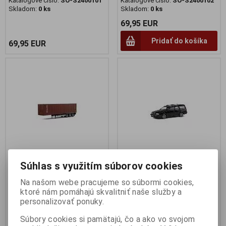
Katalógové číslo:
SO-S2400101
Katalógové číslo:
SO-S2400102
Skladom:
0 ks
Skladom:
0 ks
69,95 EUR
Pridať do košíka
69,95 EUR
Súhlas s využitím súborov cookies
1:24 PRIVES KONTAJNER
1:43 VOLVO T5-R BLACK 1996
VOLVO, SCANIA, MERCEDES /
- SOLIDO - S4310603
Na našom webe pracujeme so súbormi cookies,
Remorque Porte Container
ktoré nám pomáhajú skvalitniť naše služby a
Výrobca:
SOLIDO
personalizovať ponuky.
Katalógové číslo:
SO-S4310603
Red 2021 - SOLIDO -
Skladom:
2 ks
S2400501
Súbory cookies si pamätajú, čo a ako vo svojom
Výrobca:
SOLIDO