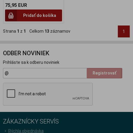
75,95 EUR
Pridať do košíka
Strana
1
z
1
Celkom
13
záznamov
1
ODBER NOVINIEK
Prihláste sa k odberu noviniek
Registrovať
ZÁKAZNÍCKY SERVÍS
Rýchla objednávka