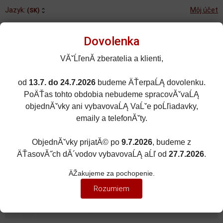
Jazyk:
Môj účet
(SK)
Dovolenka
VĂˇĹľenĂ­ zberatelia a klienti,
od
13.7. do 24.7.2026
budeme ÄŤerpaĹĄ dovolenku.
Rozšírené vyhľadávanie
PoÄŤas tohto obdobia nebudeme spracovĂˇvaĹĄ
Porovnané (0)
Obľúbené (0)
objednĂˇvky ani vybavovaĹĄ VaĹˇe poĹľiadavky,
emaily a telefonĂˇty.
0
kusov
Menu
0 EUR
ObjednĂˇvky prijatĂ© po
9.7.2026
, budeme z
ÄŤasovĂ˝ch dĂ´vodov vybavovaĹĄ aĹľ od
27.7.2026
.
VOJENSKÁ TECHNIKA
Zobraziť filter
ÄŽakujeme za pochopenie.
1:43
Rozumiem
Zoradiť podľa:
(Dátumu pridania)