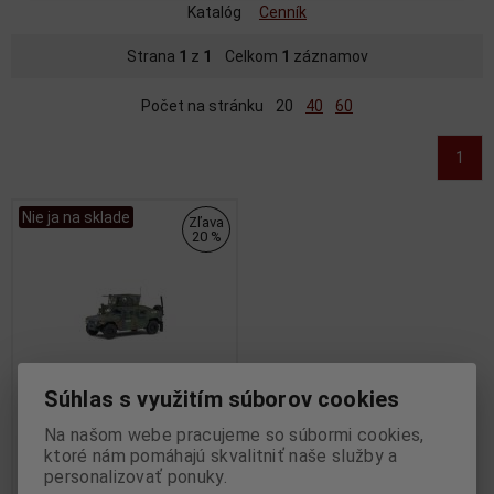
Katalóg
Cenník
Strana
1
z
1
Celkom
1
záznamov
Počet na stránku
20
40
60
1
Nie ja na sklade
Zľava
20 %
Súhlas s využitím súborov cookies
Na našom webe pracujeme so súbormi cookies,
1:43 AM General M1115
ktoré nám pomáhajú skvalitniť naše služby a
Humvee KFOR Green Camo
personalizovať ponuky.
1983 - SOLIDO - S4800104