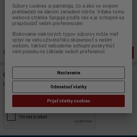
Súbory cookies si pamätajú, čo a ako vo svojom
Výrobca:
SOLIDO
prehliadači na danom zariadení robíte. Vďaka tomu
Katalógové číslo:
SO-S4800104
Skladom:
0 ks
webová stránka funguje podľa vás a je schopná sa
prispôsobiť vašim preferenciám.
26,35 EUR
32,95 EUR
Blokovanie niektorých typov súborov môže mať
Pridať do košíka
vplyv na vašu užívateľskú skúsenosť s naším
webom, taktiež nebudeme schopní poskytnúť
vám ponuku na základe vašich preferencií.
Strana
1
z
1
Celkom
1
záznamov
1
Nastavenie
ODBER NOVINIEK
Prihláste sa k odberu noviniek
Odmietnuť všetky
Registrovať
Prijať všetky cookies