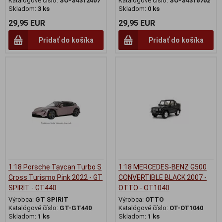
Katalógové číslo:
SO-S4312407
Katalógové číslo:
SO-S4316702
Skladom:
3 ks
Skladom:
0 ks
29,95 EUR
29,95 EUR
Pridať do košíka
Pridať do košíka
1:18 Porsche Taycan Turbo S
1:18 MERCEDES-BENZ G500
Cross Turismo Pink 2022 - GT
CONVERTIBLE BLACK 2007 -
SPIRIT - GT440
OTTO - OT1040
Výrobca:
GT SPIRIT
Výrobca:
OTTO
Katalógové číslo:
GT-GT440
Katalógové číslo:
OT-OT1040
Skladom:
1 ks
Skladom:
1 ks