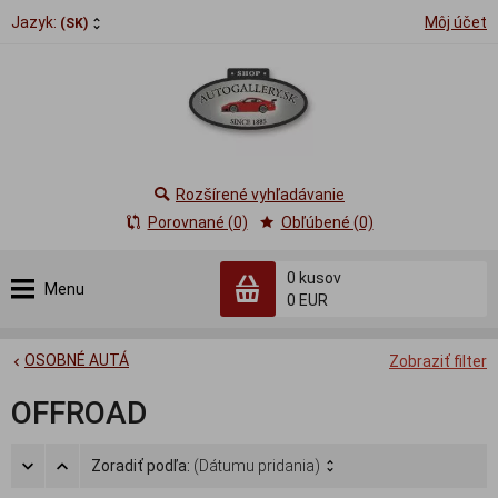
Jazyk:
Môj účet
(SK)
Rozšírené vyhľadávanie
Porovnané (0)
Obľúbené (0)
0
kusov
Menu
0 EUR
OSOBNÉ AUTÁ
Zobraziť filter
OFFROAD
Zoradiť podľa:
(Dátumu pridania)