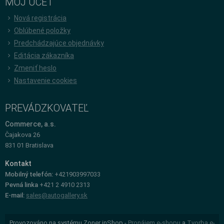
MÔJ ÚČET
Nová registrácia
Oblúbené položky
Predchádzajúce objednávky
Editácia zákazníka
Zmeniť heslo
Nastavenie cookies
PREVÁDZKOVATEĽ
Commerce, a.s.
Čajakova 26
831 01 Bratislava
Kontakt
Mobilný telefón:
+421903997033
Pevná linka
+421 2 4910 2313
E-mail:
sales@autogallery.sk
Provozováno na systému Zoner inShop -
Pronájem e-shopu
a
Tvorba e-