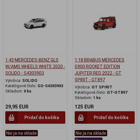
1:43 MERCEDES-BENZ GLS
1:18 BRABUS MERCEDES
W/AMG WHEELS WHITE 2020 -
G900 ROCKET EDITION
SOLIDO - S4303903
JUPITER RED 2022 - GT
SPIRIT - GT897
Výrobca:
SOLIDO
Katalógové číslo:
SO-S4303903
Výrobca:
GT SPIRIT
Skladom:
0 ks
Katalógové číslo:
GT-GT897
Skladom:
1 ks
29,95 EUR
125 EUR
Pridať do košíka
Pridať do košíka
Nie ja na sklade
Nie ja na sklade