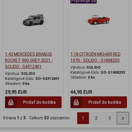
Pripravuje sa
1:43 MERCEDES BRABUS
1:18 CITROËN MEHARI RED
ROCKET 900 GREY 2021 -
1970 - SOLIDO - S1808203
SOLIDO - S4312401
Výrobca:
SOLIDO
Katalógové číslo:
SO-S1808203
Výrobca:
SOLIDO
Skladom:
0 ks
Katalógové číslo:
SO-S4312401
Skladom:
0 ks
29,95 EUR
44,95 EUR
Pridať do košíka
Pridať do košíka
Strana
1
z
3
Celkom
53
záznamov
1
2
3