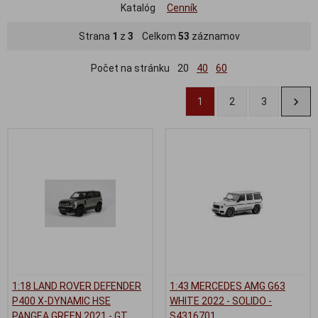
Katalóg
Cenník
Strana
1
z
3
Celkom
53
záznamov
Počet na stránku
20
40
60
1
2
3
1:18 LAND ROVER DEFENDER
1:43 MERCEDES AMG G63
P400 X-DYNAMIC HSE
WHITE 2022 - SOLIDO -
PANGEA GREEN 2021 - GT
S4316701