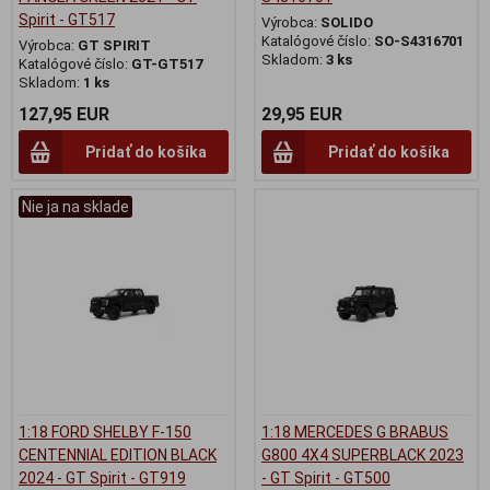
Spirit - GT517
Výrobca:
SOLIDO
Katalógové číslo:
SO-S4316701
Výrobca:
GT SPIRIT
Skladom:
3 ks
Katalógové číslo:
GT-GT517
Skladom:
1 ks
127,95 EUR
29,95 EUR
Pridať do košíka
Pridať do košíka
Nie ja na sklade
1:18 FORD SHELBY F-150
1:18 MERCEDES G BRABUS
CENTENNIAL EDITION BLACK
G800 4X4 SUPERBLACK 2023
2024 - GT Spirit - GT919
- GT Spirit - GT500