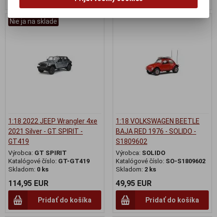
Nie ja na sklade
1:18 2022 JEEP Wrangler 4xe
1:18 VOLKSWAGEN BEETLE
2021 Silver - GT SPIRIT -
BAJA RED 1976 - SOLIDO -
GT419
S1809602
Výrobca:
GT SPIRIT
Výrobca:
SOLIDO
Katalógové číslo:
GT-GT419
Katalógové číslo:
SO-S1809602
Skladom:
0 ks
Skladom:
2 ks
114,95 EUR
49,95 EUR
Pridať do košíka
Pridať do košíka