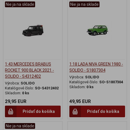
Nie ja na sklade
Nie ja na sklade
1:43 MERCEDES BRABUS
1:18 LADA NIVA GREEN 1980 -
ROCKET 900 BLACK 2021 -
SOLIDO - S1807304
SOLIDO - S4312402
Výrobca:
SOLIDO
Katalógové číslo:
SO-S1807304
Výrobca:
SOLIDO
Skladom:
0 ks
Katalógové číslo:
SO-S4312402
Skladom:
0 ks
29,95 EUR
49,95 EUR
Pridať do košíka
Pridať do košíka
Nie ja na sklade