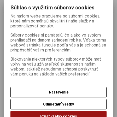
Pridať do košíka
Pridať do košíka
Súhlas s využitím súborov cookies
Na našom webe pracujeme so súbormi cookies,
ktoré nám pomáhajú skvalitniť naše služby a
personalizovať ponuky.
Súbory cookies si pamätajú, čo a ako vo svojom
prehliadači na danom zariadení robíte. Vďaka tomu
webová stránka funguje podľa vás a je schopná sa
prispôsobiť vašim preferenciám.
Blokovanie niektorých typov súborov môže mať
vplyv na vašu užívateľskú skúsenosť s naším
webom, taktiež nebudeme schopní poskytnúť
1:18 VOLKSWAGEN VW
1:18 FORD BRONCO RTR
vám ponuku na základe vašich preferencií.
BEETLE BAJA GREEN 1976 -
ICONIC SILVER 2022 - GT
SOLIDO - S1809603
SPIRIT - GT404
Výrobca:
SOLIDO
Výrobca:
GT SPIRIT
Nastavenie
Katalógové číslo:
SO-S1809603
Katalógové číslo:
GT-GT404
Skladom:
6 ks
Skladom:
1 ks
Odmietnuť všetky
49,95 EUR
114,95 EUR
Pridať do košíka
Pridať do košíka
Prijať všetky cookies