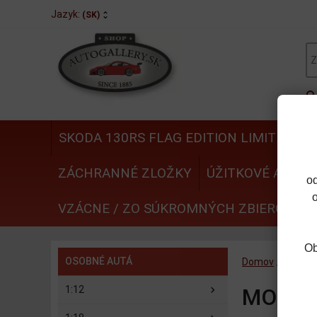
Jazyk:
(SK)
SKODA 130RS FLAG EDITION LIMITED
N
ZÁCHRANNÉ ZLOŽKY
ÚŽITKOVÉ AUTÁ
o
VZÁCNE / ZO SÚKROMNÝCH ZBIEROK
Ob
OSOBNÉ AUTÁ
Domov
/
OSOBN
1:12
MODER