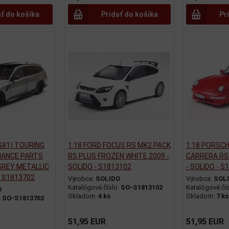
ať do košíka
Pridať do košíka
Pr
G81) TOURING
1:18 FORD FOCUS RS MK2 PACK
1:18 PORSCH
MANCE PARTS
RS PLUS FROZEN WHITE 2009 -
CARRERA RS
GREY METALLIC
SOLIDO - S1813102
- SOLIDO - S
- S1813702
Výrobca:
SOLIDO
Výrobca:
SOL
Katalógové číslo:
SO-S1813102
Katalógové čí
O
Skladom:
4 ks
Skladom:
7 ks
:
SO-S1813702
51,95 EUR
51,95 EUR