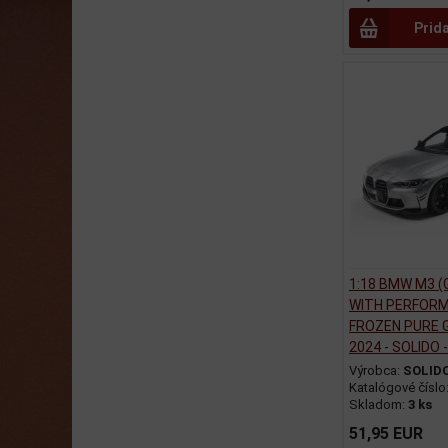
Prid
1:18 BMW M3 (
WITH PERFOR
FROZEN PURE 
2024 - SOLIDO 
Výrobca:
SOLID
Katalógové číslo
Skladom:
3 ks
51,95 EUR