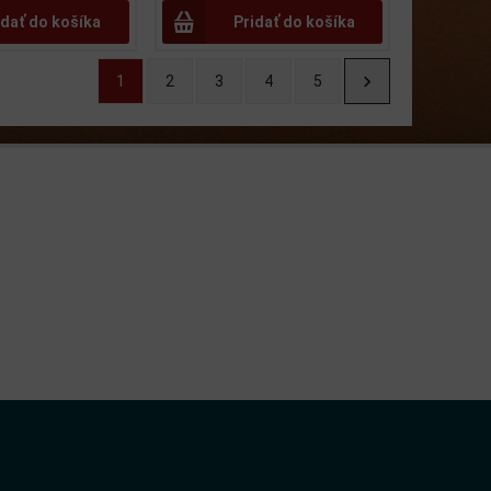
idať do košíka
Pridať do košíka
1
2
3
4
5