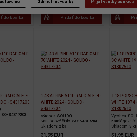
astavenie
Odmietnuť všetky
Prijať všetky cookies
51,95 EUR
29,95 EUR
ať do košíka
Pridať do košíka
Pr
10 RADICALE 70
1:43 ALPINE A110 RADICALE 70
1:18 PORSCHE
IDO - S4317203
WHITE 2024 - SOLIDO -
WHITE 1974 -
S4317204
S1802610
O
:
SO-S4317203
Výrobca:
SOLIDO
Výrobca:
SOL
Katalógové číslo:
SO-S4317204
Katalógové čí
Skladom:
2 ks
Skladom:
3 ks
31,95 EUR
51,95 EUR