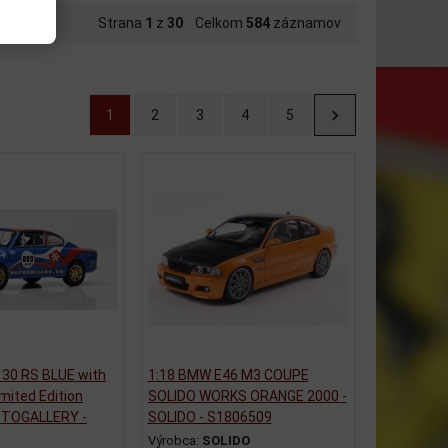
Strana
1
z
30
Celkom
584
záznamov
1
2
3
4
5
130 RS BLUE with
1:18 BMW E46 M3 COUPE
imited Edition
SOLIDO WORKS ORANGE 2000 -
UTOGALLERY -
SOLIDO - S1806509
Výrobca:
SOLIDO