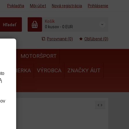
Pokladňa
Môj účet
Nová registrácia
Prihlásenie
Košík
Hľadať
0
kusov
-
0 EUR
Porovnané (0)
Obľúbené (0)
MULA
MOTORŠPORT
IE
MIERKA
VÝROBCA
ZNAČKY ÁUT
to
Ą
dov