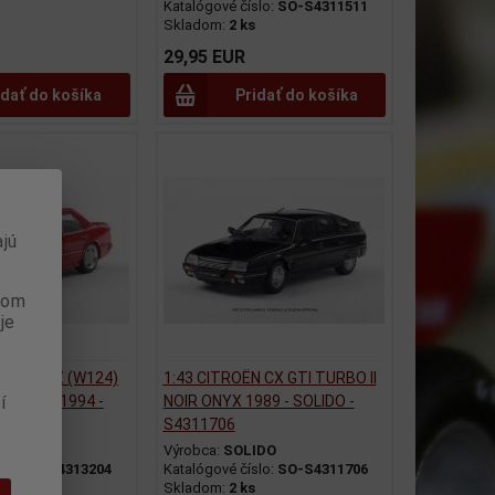
Katalógové číslo:
SO-S4311511
Skladom:
2 ks
29,95 EUR
idať do košíka
Pridať do košíka
jú
anom
je
DES-BENZ (W124)
1:43 CITROËN CX GTI TURBO II
í
NAL RED 1994 -
NOIR ONYX 1989 - SOLIDO -
313204
S4311706
IDO
Výrobca:
SOLIDO
slo:
SO-S4313204
Katalógové číslo:
SO-S4311706
Skladom:
2 ks