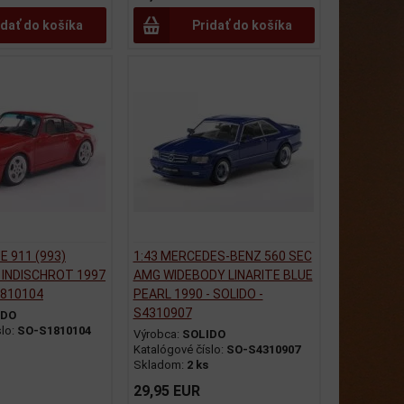
idať do košíka
Pridať do košíka
E 911 (993)
1:43 MERCEDES-BENZ 560 SEC
 INDISCHROT 1997
AMG WIDEBODY LINARITE BLUE
1810104
PEARL 1990 - SOLIDO -
S4310907
IDO
slo:
SO-S1810104
Výrobca:
SOLIDO
Katalógové číslo:
SO-S4310907
Skladom:
2 ks
29,95 EUR