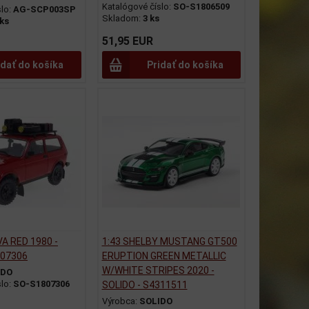
Katalógové číslo:
SO-S1806509
slo:
AG-SCP003SP
Skladom:
3 ks
 ks
51,95 EUR
idať do košíka
Pridať do košíka
VA RED 1980 -
1:43 SHELBY MUSTANG GT500
807306
ERUPTION GREEN METALLIC
W/WHITE STRIPES 2020 -
IDO
slo:
SO-S1807306
SOLIDO - S4311511
Výrobca:
SOLIDO