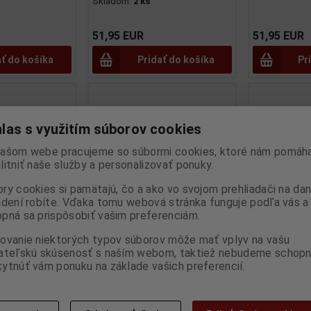
Skladom:
2 ks
51,95 EUR
51,95 EUR
ať do košíka
Pridať do košíka
Pr
las s využitím súborov cookies
ašom webe pracujeme so súbormi cookies, ktoré nám pomáha
litniť naše služby a personalizovať ponuky.
ry cookies si pamätajú, čo a ako vo svojom prehliadači na d
adení robíte. Vďaka tomu webová stránka funguje podľa vás a 
pná sa prispôsobiť vašim preferenciám.
0 (E34)
1:18 SUBARU IMPREZA WRX
1:43 MERCE
ovanie niektorých typov súborov môže mať vplyv na vašu
ateľskú skúsenosť s naším webom, taktiež nebudeme schopn
E 1994 -
STI PREMIUM SILVER EFFECT
E60 AMG SIG
ytnúť vám ponuku na základe vašich preferencií.
0407
2003 - SOLIDO - S1812303
SOLIDO - S4
O
Výrobca:
SOLIDO
Výrobca:
SOL
:
SO-S4310407
Katalógové číslo:
SO-S1812303
Katalógové čí
Skladom:
3 ks
Skladom:
2 ks