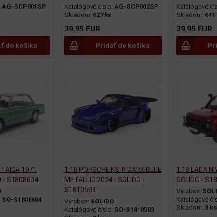
:
AG-SCP001SP
Katalógové číslo:
AG-SCP002SP
Katalógové čí
Skladom:
627 ks
Skladom:
641
39,95 EUR
39,95 EUR
ať do košíka
Pridať do košíka
Pr
 TAIGA 1971
1:18 PORSCHE KS-R DARK BLUE
1:18 LADA NI
O - S1808604
METALLIC 2024 - SOLIDO -
SOLIDO - S1
S1810503
O
Výrobca:
SOL
:
SO-S1808604
Katalógové čí
Výrobca:
SOLIDO
Skladom:
3 ks
Katalógové číslo:
SO-S1810503