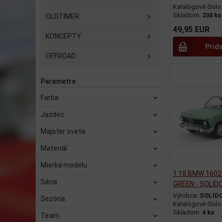
Katalógové číslo
Skladom:
238 ks
OLDTIMER
49,95 EUR
KONCEPTY
Prid
OFFROAD
Parametre
Farba
Jazdec
Majster sveta
Materiál
Mierka modelu
1:18 BMW 1602
Séria
GREEN - SOLID
Výrobca:
SOLID
Sezóna
Katalógové číslo
Skladom:
4 ks
Team