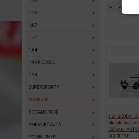
1:18
Zorad
1:43
1:87
1:72
1:64
1:90 PICCOLO
1:24
SUPERŠPORTY
MODERNÉ
SOCIALISTICKÉ
1:64 SKODA 13
Slovak flag Limi
AMERICKÉ AUTÁ
500pcs - AUTO
SCP001SP
YOUNGTIMER