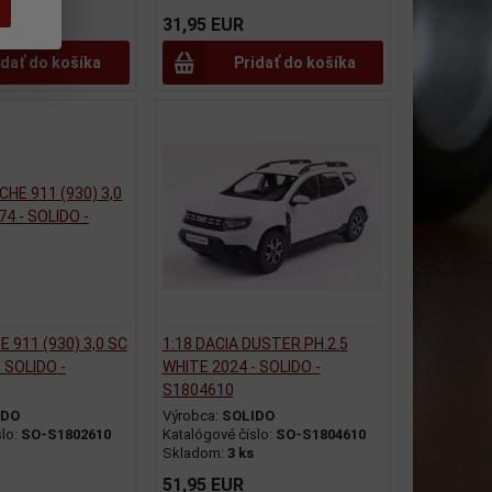
31,95 EUR
idať do košíka
Pridať do košíka
 911 (930) 3,0 SC
1:18 DACIA DUSTER PH.2.5
 SOLIDO -
WHITE 2024 - SOLIDO -
S1804610
IDO
Výrobca:
SOLIDO
slo:
SO-S1802610
Katalógové číslo:
SO-S1804610
Skladom:
3 ks
51,95 EUR