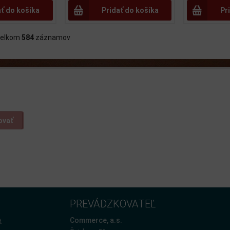
ať do košíka
Pridať do košíka
Pr
lkom
584
záznamov
ovať
PREVÁDZKOVATEĽ
a
Commerce, a.s.