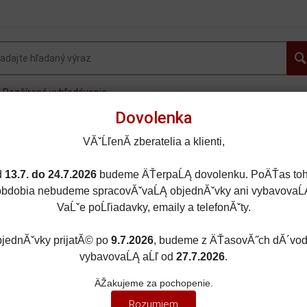
Rozšírené vyhľadávanie
Dovolenka
OVINKY
AUTOGALLERY.sk
OSOBNÉ AUTÁ
FOR
VĂˇĹľenĂ­ zberatelia a klienti,
MOTORKY
LIETADLÁ
DOPLNKY
ZĽAVY A AKC
d
13.7. do 24.7.2026
budeme ÄŤerpaĹĄ dovolenku. PoÄŤas toh
obdobia nebudeme spracovĂˇvaĹĄ objednĂˇvky ani vybavovaĹ
VaĹˇe poĹľiadavky, emaily a telefonĂˇty.
jednĂˇvky prijatĂ© po
9.7.2026
, budeme z ÄŤasovĂ˝ch dĂ´vo
É AUTÁ
/
MODERNÉ
vybavovaĹĄ aĹľ od
27.7.2026
.
NÉ
ÄŽakujeme za pochopenie.
Rozumiem