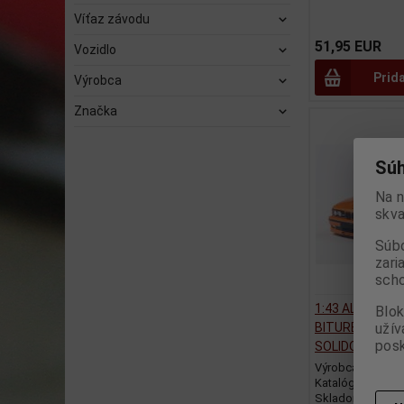
Víťaz závodu
51,95 EUR
Vozidlo
Prid
Výrobca
Značka
Súh
Na n
skva
Súbo
zari
scho
1:43 ALPINA B1
Blok
užív
BITURBO ORANG
posk
SOLIDO - S431
Výrobca:
SOLID
Katalógové číslo
Skladom:
2 ks