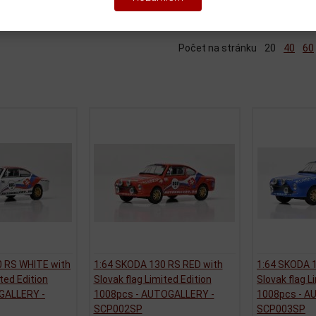
iť podľa:
(Dátumu pridania)
Katalóg
Cenník
Počet na stránku
20
40
60
0 RS WHITE with
1:64 SKODA 130 RS RED with
1:64 SKODA 
ted Edition
Slovak flag Limited Edition
Slovak flag L
GALLERY -
1008pcs - AUTOGALLERY -
1008pcs - A
SCP002SP
SCP003SP