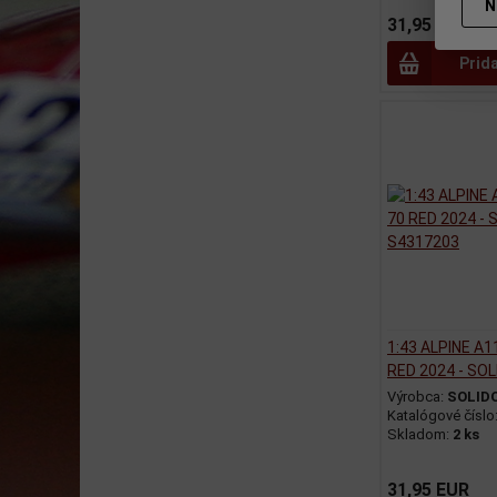
N
31,95 EUR
Prid
1:43 ALPINE A1
RED 2024 - SOL
Výrobca:
SOLID
Katalógové číslo
Skladom:
2 ks
31,95 EUR