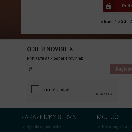
Prid
Strana
1
z
30
Ce
ODBER NOVINIEK
Prihláste sa k odberu noviniek
Registr
ZÁKAZNÍCKY SERVÍS
MÔJ ÚČET
Rýchla objednávka
Nová registráci