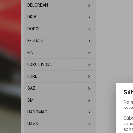
DELOREAN
DKW
DODGE
FERRARI
FIAT
FORCE INDIA
FORD
GAZ
Súh
GM
Na n
skva
HANOMAG
Súbo
zari
HAAS
scho