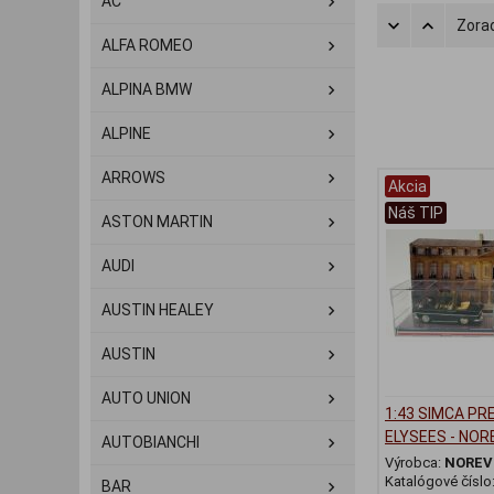
AC
Zorad
ALFA ROMEO
ALPINA BMW
ALPINE
ARROWS
Akcia
Náš TIP
ASTON MARTIN
AUDI
AUSTIN HEALEY
AUSTIN
AUTO UNION
1:43 SIMCA PR
ELYSEES - NOR
AUTOBIANCHI
Výrobca:
NOREV
Katalógové číslo
BAR