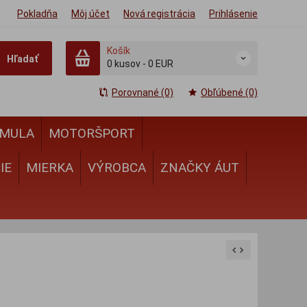
Pokladňa
Môj účet
Nová registrácia
Prihlásenie
Košík
Hľadať
0
kusov
-
0 EUR
Porovnané (0)
Obľúbené (0)
MULA
MOTORŠPORT
IE
MIERKA
VÝROBCA
ZNAČKY ÁUT