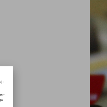
jú
anom
je