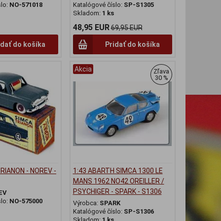
slo:
NO-571018
Katalógové číslo:
SP-S1305
Skladom:
1 ks
48,95 EUR
69,95 EUR
idať do košíka
Pridať do košíka
Akcia
Zľava
30 %
TRIANON - NOREV -
1:43 ABARTH SIMCA 1300 LE
MANS 1962 NO42 OREILLER /
PSYCHIGER - SPARK - S1306
EV
slo:
NO-575000
Výrobca:
SPARK
Katalógové číslo:
SP-S1306
Skladom:
1 ks