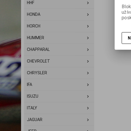
HHF
Blok
užív
HONDA
posk
HORCH
HUMMER
N
CHAPPARAL
CHEVROLET
CHRYSLER
IFA
ISUZU
ITALY
JAGUAR