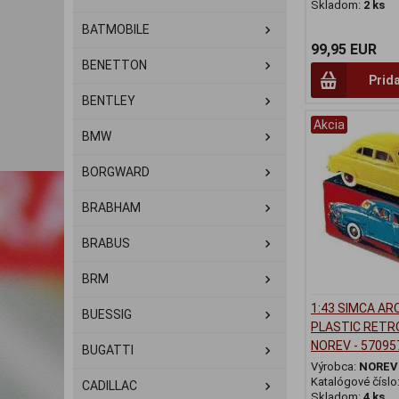
Skladom:
2 ks
BATMOBILE
99,95 EUR
BENETTON
Prid
BENTLEY
Akcia
BMW
BORGWARD
BRABHAM
BRABUS
BRM
1:43 SIMCA AR
BUESSIG
PLASTIC RETR
NOREV - 57095
BUGATTI
Výrobca:
NOREV
Katalógové číslo
CADILLAC
Skladom:
4 ks