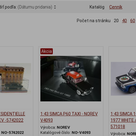
iť podľa:
(Dátumu pridania)
Katalóg
Cenník
Počet na stránku
20
40
60
Akcia
ESIDENTIELLE
1:43 SIMCA P60 TAXI - NOREV
1:43 SIMCA 
EV -5742022
V4093
1977 WHITE /
571018
Výrobca:
NOREV
:
NO-5742022
Katalógové číslo:
NO-V4093
Výrobca:
NOR