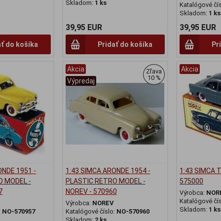
Skladom:
1 ks
Katalógové čí
Skladom:
1 ks
39,95 EUR
39,95 EUR
ať do košíka
Pridať do košíka
Pr
Akcia
Akcia
Zľava
10 %
Výpredaj
ONDE 1951 -
1:43 SIMCA ARONDE 1954 -
1:43 SIMCA 
O MODEL -
PLASTIC RETRO MODEL -
575000
7
NOREV - 570960
Výrobca:
NOR
Katalógové čí
Výrobca:
NOREV
Skladom:
1 ks
:
NO-570957
Katalógové číslo:
NO-570960
Skladom:
2 ks