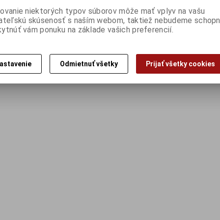
ovanie niektorých typov súborov môže mať vplyv na vašu
ateľskú skúsenosť s naším webom, taktiež nebudeme schopn
ytnúť vám ponuku na základe vašich preferencií.
astavenie
Odmietnuť všetky
Prijať všetky cookies