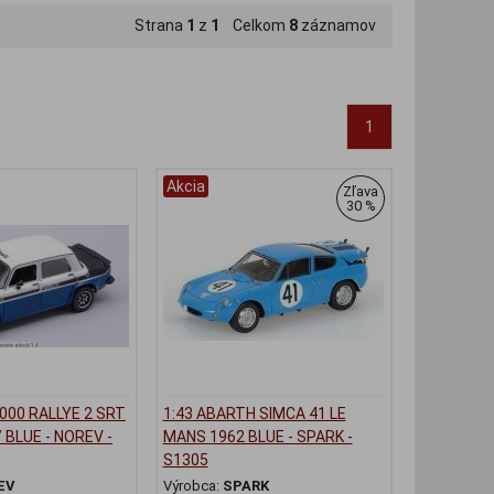
Strana
1
z
1
Celkom
8
záznamov
1
Akcia
Zľava
30 %
1000 RALLYE 2 SRT
1:43 ABARTH SIMCA 41 LE
 BLUE - NOREV -
MANS 1962 BLUE - SPARK -
S1305
EV
Výrobca:
SPARK