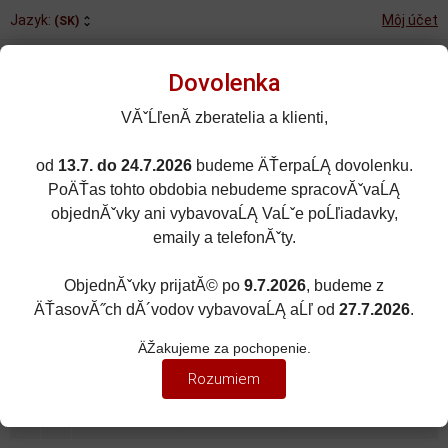
Jazyk:
Môj účet
(SK)
Dovolenka
VĂˇĹľenĂ­ zberatelia a klienti,
od
13.7. do 24.7.2026
budeme ÄŤerpaĹĄ dovolenku.
Rozšírené vyhľadávanie
PoÄŤas tohto obdobia nebudeme spracovĂˇvaĹĄ
Porovnané (0)
Obľúbené (0)
objednĂˇvky ani vybavovaĹĄ VaĹˇe poĹľiadavky,
emaily a telefonĂˇty.
0
kusov
Menu
0 EUR
ObjednĂˇvky prijatĂ© po
9.7.2026
, budeme z
ÄŤasovĂ˝ch dĂ´vodov vybavovaĹĄ aĹľ od
27.7.2026
.
ZNAČKY ÁUT
Zobraziť filter
ÄŽakujeme za pochopenie.
TALBOT
Rozumiem
Zoradiť podľa:
(Dátumu pridania)