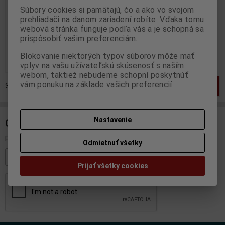
Súbory cookies si pamätajú, čo a ako vo svojom
Výrobca:
MATCHBOX
prehliadači na danom zariadení robíte. Vďaka tomu
Katalógové číslo:
MX-Y-5
Skladom:
2 ks
webová stránka funguje podľa vás a je schopná sa
prispôsobiť vašim preferenciám.
31,95 EUR
39,95 EUR
Blokovanie niektorých typov súborov môže mať
Pridať do košíka
vplyv na vašu užívateľskú skúsenosť s naším
webom, taktiež nebudeme schopní poskytnúť
vám ponuku na základe vašich preferencií.
Strana
1
z
1
Celkom
1
záznamov
1
Nastavenie
ODBER NOVINIEK
Prihláste sa k odberu noviniek
Odmietnuť všetky
Registrovať
Prijať všetky cookies