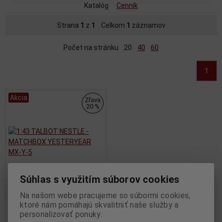
Katalóg
Cenník
Strana
1
z
1
Celkom
1
záznamov
Počet na stránku
20
40
60
1
Akcia
Zľava
20 %
Súhlas s využitím súborov cookies
Na našom webe pracujeme so súbormi cookies,
1:43 TALBOT NESTLE -
ktoré nám pomáhajú skvalitniť naše služby a
MATCHBOX YESTERYEAR
personalizovať ponuky.
MX-Y-5