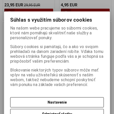
23,95 EUR
4,95 EUR
29,95 EUR
Pridať do košíka
Pridať do košíka
Súhlas s využitím súborov cookies
Náš TIP
Na našom webe pracujeme so súbormi cookies,
ktoré nám pomáhajú skvalitniť naše služby a
personalizovať ponuky.
Súbory cookies si pamätajú, čo a ako vo svojom
prehliadači na danom zariadení robíte. Vďaka tomu
webová stránka funguje podľa vás a je schopná sa
prispôsobiť vašim preferenciám.
Blokovanie niektorých typov súborov môže mať
vplyv na vašu užívateľskú skúsenosť s naším
1:72 LEXUS RX 300 RED -
1:72 LAND ROVER
webom, taktiež nebudeme schopní poskytnúť
vám ponuku na základe vašich preferencií.
SCHUCO JUNIOR - SCHUCO
FREELANDER ORANGE -
JUNIOR
SCHUCO JUNIOR - SCJ-
331623505
Výrobca:
SCHUCO JUNIOR
Katalógové číslo:
SCJ-
Výrobca:
SCHUCO JUNIOR
Nastavenie
331623502
Katalógové číslo:
SCJ-
Skladom:
2 ks
331623505
Skladom:
1 ks
Odmietnuť všetky