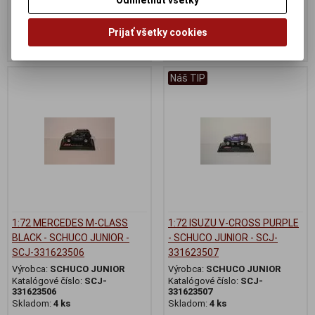
4,95 EUR
3 EUR
Prijať všetky cookies
Pridať do košíka
Pridať do košíka
Náš TIP
1:72 MERCEDES M-CLASS
1:72 ISUZU V-CROSS PURPLE
BLACK - SCHUCO JUNIOR -
- SCHUCO JUNIOR - SCJ-
SCJ-331623506
331623507
Výrobca:
SCHUCO JUNIOR
Výrobca:
SCHUCO JUNIOR
Katalógové číslo:
SCJ-
Katalógové číslo:
SCJ-
331623506
331623507
Skladom:
4 ks
Skladom:
4 ks