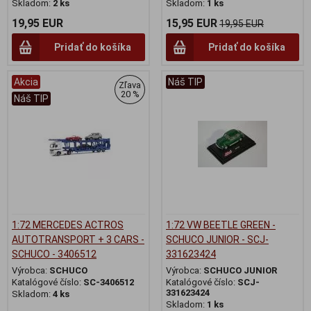
Skladom:
2 ks
Skladom:
1 ks
19,95 EUR
15,95 EUR
19,95 EUR
Pridať do košíka
Pridať do košíka
Akcia
Náš TIP
Zľava
20 %
Náš TIP
1:72 MERCEDES ACTROS
1:72 VW BEETLE GREEN -
AUTOTRANSPORT + 3 CARS -
SCHUCO JUNIOR - SCJ-
SCHUCO - 3406512
331623424
Výrobca:
SCHUCO
Výrobca:
SCHUCO JUNIOR
Katalógové číslo:
SC-3406512
Katalógové číslo:
SCJ-
331623424
Skladom:
4 ks
Skladom:
1 ks