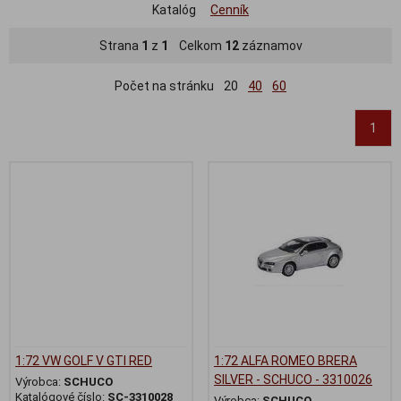
Katalóg
Cenník
Strana
1
z
1
Celkom
12
záznamov
Počet na stránku
20
40
60
1
1:72 VW GOLF V GTI RED
1:72 ALFA ROMEO BRERA
SILVER - SCHUCO - 3310026
Výrobca:
SCHUCO
Katalógové číslo:
SC-3310028
Výrobca:
SCHUCO