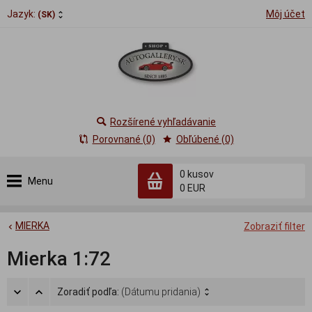
Jazyk:
Môj účet
(SK)
Rozšírené vyhľadávanie
Porovnané (0)
Obľúbené (0)
0
kusov
Menu
0 EUR
MIERKA
Zobraziť filter
Mierka 1:72
Zoradiť podľa:
(Dátumu pridania)