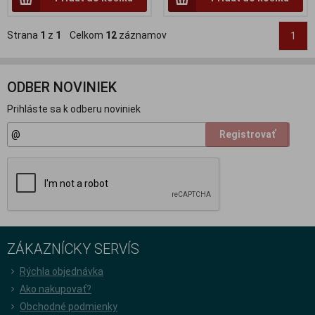
Strana
1
z
1
Celkom
12
záznamov
1
ODBER NOVINIEK
Prihláste sa k odberu noviniek
Registrovať
ZÁKAZNÍCKY SERVÍS
Rýchla objednávka
Ako nakupovať?
Obchodné podmienky