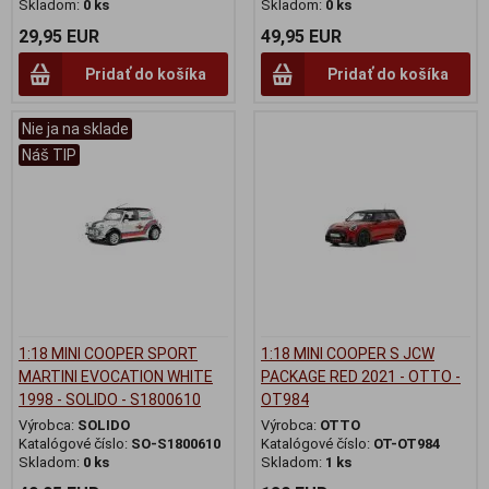
Skladom:
0 ks
Skladom:
0 ks
29,95 EUR
49,95 EUR
Pridať do košíka
Pridať do košíka
Nie ja na sklade
Náš TIP
1:18 MINI COOPER SPORT
1:18 MINI COOPER S JCW
MARTINI EVOCATION WHITE
PACKAGE RED 2021 - OTTO -
1998 - SOLIDO - S1800610
OT984
Výrobca:
SOLIDO
Výrobca:
OTTO
Katalógové číslo:
SO-S1800610
Katalógové číslo:
OT-OT984
Skladom:
0 ks
Skladom:
1 ks