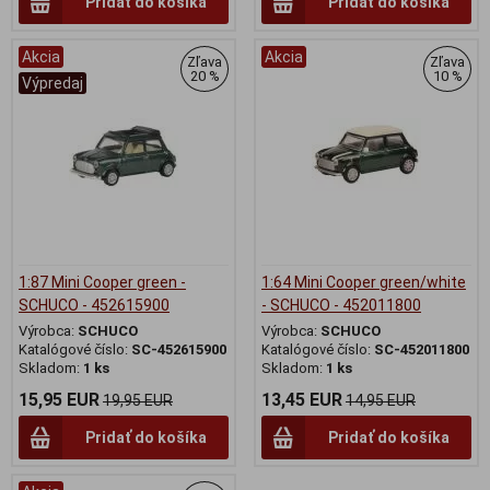
Pridať do košíka
Pridať do košíka
Akcia
Akcia
Zľava
Zľava
20 %
10 %
Výpredaj
1:87 Mini Cooper green -
1:64 Mini Cooper green/white
SCHUCO - 452615900
- SCHUCO - 452011800
Výrobca:
SCHUCO
Výrobca:
SCHUCO
Katalógové číslo:
SC-452615900
Katalógové číslo:
SC-452011800
Skladom:
1 ks
Skladom:
1 ks
15,95 EUR
13,45 EUR
19,95 EUR
14,95 EUR
Pridať do košíka
Pridať do košíka