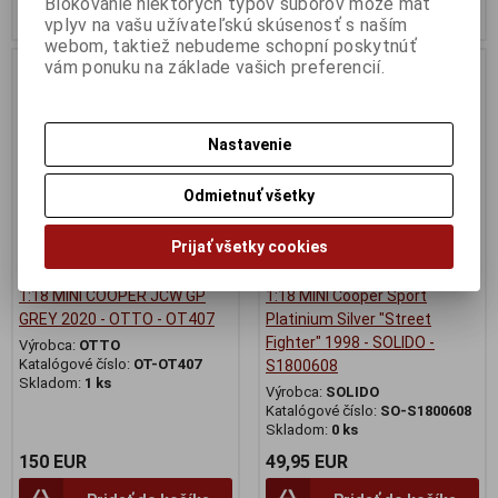
Blokovanie niektorých typov súborov môže mať
Pridať do košíka
Pridať do košíka
vplyv na vašu užívateľskú skúsenosť s naším
webom, taktiež nebudeme schopní poskytnúť
vám ponuku na základe vašich preferencií.
Nie ja na sklade
Nastavenie
Odmietnuť všetky
Prijať všetky cookies
1:18 MINI COOPER JCW GP
1:18 MINI Cooper Sport
GREY 2020 - OTTO - OT407
Platinium Silver "Street
Fighter" 1998 - SOLIDO -
Výrobca:
OTTO
Katalógové číslo:
OT-OT407
S1800608
Skladom:
1 ks
Výrobca:
SOLIDO
Katalógové číslo:
SO-S1800608
Skladom:
0 ks
150 EUR
49,95 EUR