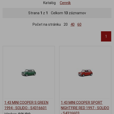
Katalóg
Cenník
Strana
1
z
1
Celkom
13
záznamov
Počet na stránku
20
40
60
1
1:43 MINI COOPER S GREEN
1:43 MINI COOPER SPORT
1994 - SOLIDO - S4316601
NIGHTFIRE RED 1997 - SOLIDO
- S4316603
Výrobca:
SOLIDO