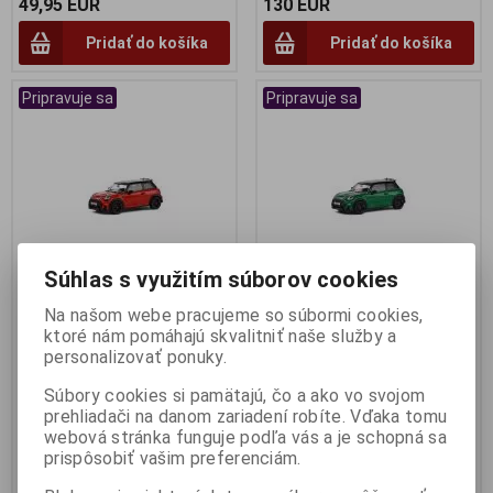
49,95 EUR
130 EUR
Pridať do košíka
Pridať do košíka
Pripravuje sa
Pripravuje sa
Súhlas s využitím súborov cookies
Na našom webe pracujeme so súbormi cookies,
1:43 MINI COOPER JOHN
1:43 MINI COOPER JOHN
ktoré nám pomáhajú skvalitniť naše služby a
WORKS RED 2023 - SOLIDO -
WORKS GREEN 2023 - SOLIDO
personalizovať ponuky.
S4315001
- S4315002
Súbory cookies si pamätajú, čo a ako vo svojom
Výrobca:
SOLIDO
Výrobca:
SOLIDO
prehliadači na danom zariadení robíte. Vďaka tomu
Katalógové číslo:
SO-S4315001
Katalógové číslo:
SO-S4315002
Skladom:
3 ks
Skladom:
4 ks
webová stránka funguje podľa vás a je schopná sa
prispôsobiť vašim preferenciám.
29,95 EUR
29,95 EUR