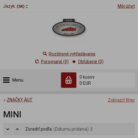
Jazyk:
Môj účet
(SK)
Rozšírené vyhľadávanie
Porovnané (0)
Obľúbené (0)
0
kusov
Menu
0 EUR
ZNAČKY ÁUT
Zobraziť filter
MINI
Zoradiť podľa:
(Dátumu pridania)