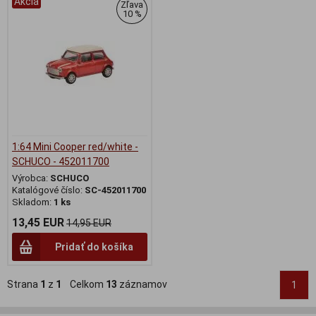
Akcia
Zľava
10 %
1:64 Mini Cooper red/white -
SCHUCO - 452011700
Výrobca:
SCHUCO
Katalógové číslo:
SC-452011700
Skladom:
1 ks
13,45 EUR
14,95 EUR
Pridať do košíka
Strana
1
z
1
Celkom
13
záznamov
1