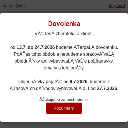
Jazyk:
Môj účet
(SK)
Dovolenka
VĂˇĹľenĂ­ zberatelia a klienti,
od
13.7. do 24.7.2026
budeme ÄŤerpaĹĄ dovolenku.
Rozšírené vyhľadávanie
PoÄŤas tohto obdobia nebudeme spracovĂˇvaĹĄ
Porovnané (0)
Obľúbené (0)
objednĂˇvky ani vybavovaĹĄ VaĹˇe poĹľiadavky,
emaily a telefonĂˇty.
0
kusov
Menu
0 EUR
ObjednĂˇvky prijatĂ© po
9.7.2026
, budeme z
ÄŤasovĂ˝ch dĂ´vodov vybavovaĹĄ aĹľ od
27.7.2026
.
DOPLNKY
Zobraziť filter
ÄŽakujeme za pochopenie.
PRÍVESKY A KĽÚČENKY
Rozumiem
Zoradiť podľa:
(Dátumu pridania)