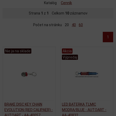
Katalóg
Cenník
Strana
1
z
1
Celkom
10
záznamov
Počet na stránku
20
40
60
1
Nie ja na sklade
Akcia
Výpredaj
BRAKE DISC KEY CHAIN
LED BATERKA TLMIC
EVOLUTION (RED CALIPAER) -
MODRA/BLUE - AUTOART -
AUTOART - AA-40057
AA-40832