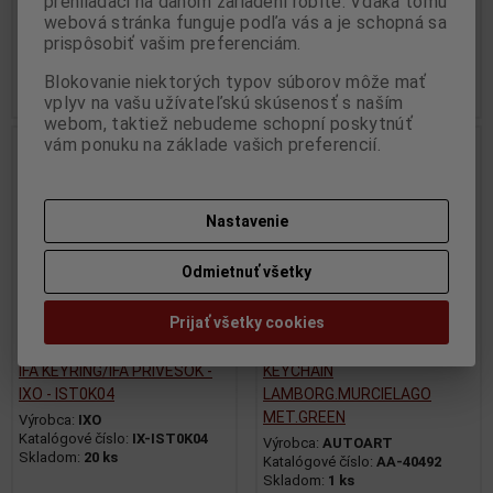
prehliadači na danom zariadení robíte. Vďaka tomu
Katalógové číslo:
IX-IST0K03
Skladom:
16 ks
webová stránka funguje podľa vás a je schopná sa
prispôsobiť vašim preferenciám.
4,95 EUR
4,95 EUR
9,95 EUR
9,95 EUR
Blokovanie niektorých typov súborov môže mať
Pridať do košíka
Pridať do košíka
vplyv na vašu užívateľskú skúsenosť s naším
webom, taktiež nebudeme schopní poskytnúť
vám ponuku na základe vašich preferencií.
Akcia
Zľava
50 %
Výpredaj
Nastavenie
Odmietnuť všetky
Prijať všetky cookies
IFA KEYRING/IFA PRIVESOK -
KEYCHAIN
IXO - IST0K04
LAMBORG.MURCIELAGO
MET.GREEN
Výrobca:
IXO
Katalógové číslo:
IX-IST0K04
Výrobca:
AUTOART
Skladom:
20 ks
Katalógové číslo:
AA-40492
Skladom:
1 ks