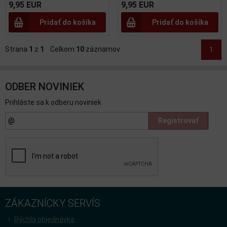
9,95 EUR
9,95 EUR
Pridať do košíka
Pridať do košíka
Strana
1
z
1
Celkom
10
záznamov
1
ODBER NOVINIEK
Prihláste sa k odberu noviniek
Registrovať
ZÁKAZNÍCKY SERVÍS
Rýchla objednávka