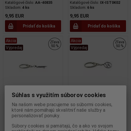
Katalógové číslo:
AA-40835
Katalógové číslo:
IX-IST0K02
Skladom:
4 ks
Skladom:
6 ks
9,95 EUR
9,95 EUR
Pridať do košíka
Pridať do košíka
Akcia
Akcia
Zľava
Zľava
50 %
50 %
Výpredaj
Výpredaj
Súhlas s využitím súborov cookies
WARTBURG
SACHSENRING TRABANT
Na našom webe pracujeme so súbormi cookies,
KEYRING/WARTBURG
LOGO KEYRING/SACHSENRING
ktoré nám pomáhajú skvalitniť naše služby a
PRIVESOK - IXO - IST0K01
TRABANT LOGO PRIVESOK -
personalizovať ponuky.
IXO - IST0K03
Výrobca:
IXO
Katalógové číslo:
IX-IST0K01
Súbory cookies si pamätajú, čo a ako vo svojom
Výrobca:
IXO
Skladom:
21 ks