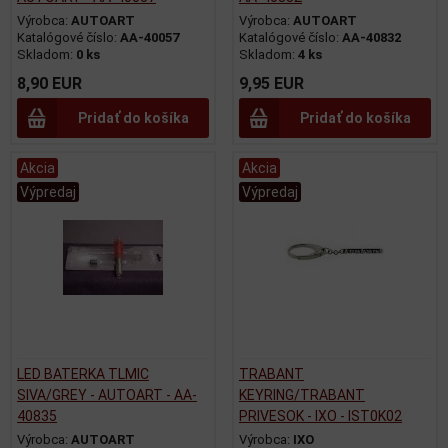
Výrobca:
AUTOART
Výrobca:
AUTOART
Katalógové číslo:
AA-40057
Katalógové číslo:
AA-40832
Skladom:
0 ks
Skladom:
4 ks
8,90 EUR
9,95 EUR
Pridať do košíka
Pridať do košíka
Akcia
Akcia
Výpredaj
Výpredaj
LED BATERKA TLMIC
TRABANT
SIVA/GREY - AUTOART - AA-
KEYRING/TRABANT
40835
PRIVESOK - IXO - IST0K02
Výrobca:
AUTOART
Výrobca:
IXO