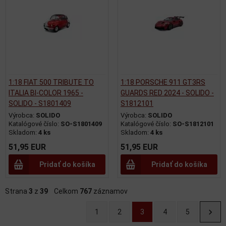
1:18 FIAT 500 TRIBUTE TO
1:18 PORSCHE 911 GT3RS
ITALIA BI-COLOR 1965 -
GUARDS RED 2024 - SOLIDO -
SOLIDO - S1801409
S1812101
Výrobca:
SOLIDO
Výrobca:
SOLIDO
Katalógové číslo:
SO-S1801409
Katalógové číslo:
SO-S1812101
Skladom:
4 ks
Skladom:
4 ks
51,95 EUR
51,95 EUR
Pridať do košíka
Pridať do košíka
Strana
3
z
39
Celkom
767
záznamov
1
2
3
4
5