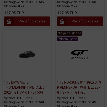
Katalógové číslo:
GT-GT527
Katalógové číslo:
GT-GT508
Skladom:
0 ks
Skladom:
2 ks
127,95 EUR
127,95 EUR
Pridať do košíka
Pridať do košíka
Nie ja na sklade
Pripravuje sa
1:18 BMW M240I
1:18 PORSCHE 911(992) GT3
THUNDERNIGHT METALLIC
R RENNSPORT WHITE 2023 -
2023 - GT SPIRIT - GT504
GT SPIRIT - GT495
Výrobca:
GT SPIRIT
Výrobca:
GT SPIRIT
Katalógové číslo:
GT-GT504
Katalógové číslo:
GT-GT495
Skladom:
1 ks
Skladom:
0 ks