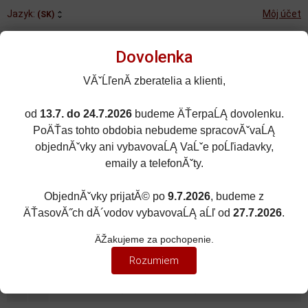
Jazyk:
Môj účet
(SK)
Dovolenka
VĂˇĹľenĂ­ zberatelia a klienti,
od
13.7. do 24.7.2026
budeme ÄŤerpaĹĄ dovolenku.
Rozšírené vyhľadávanie
PoÄŤas tohto obdobia nebudeme spracovĂˇvaĹĄ
Porovnané (0)
Obľúbené (0)
objednĂˇvky ani vybavovaĹĄ VaĹˇe poĹľiadavky,
emaily a telefonĂˇty.
0
kusov
Menu
0 EUR
ObjednĂˇvky prijatĂ© po
9.7.2026
, budeme z
ÄŤasovĂ˝ch dĂ´vodov vybavovaĹĄ aĹľ od
27.7.2026
.
MIERKA
Zobraziť filter
ÄŽakujeme za pochopenie.
Mierka 1:18
Rozumiem
Zoradiť podľa:
(Dátumu pridania)