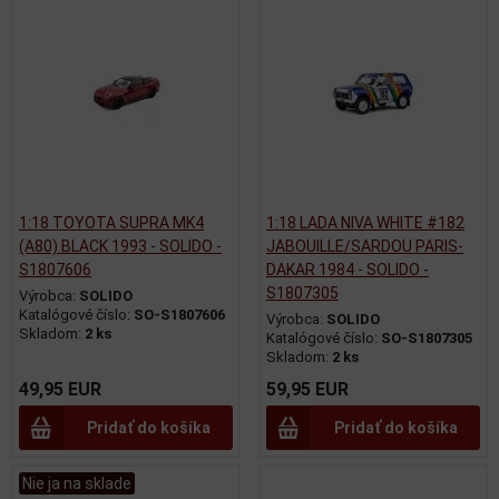
1:18 TOYOTA SUPRA MK4
1:18 LADA NIVA WHITE #182
(A80) BLACK 1993 - SOLIDO -
JABOUILLE/SARDOU PARIS-
S1807606
DAKAR 1984 - SOLIDO -
S1807305
Výrobca:
SOLIDO
Katalógové číslo:
SO-S1807606
Výrobca:
SOLIDO
Skladom:
2 ks
Katalógové číslo:
SO-S1807305
Skladom:
2 ks
49,95 EUR
59,95 EUR
Pridať do košíka
Pridať do košíka
Nie ja na sklade