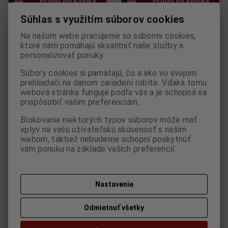
Pridať do košíka
Pridať do košíka
Súhlas s využitím súborov cookies
Na našom webe pracujeme so súbormi cookies,
ktoré nám pomáhajú skvalitniť naše služby a
personalizovať ponuky.
Súbory cookies si pamätajú, čo a ako vo svojom
prehliadači na danom zariadení robíte. Vďaka tomu
webová stránka funguje podľa vás a je schopná sa
prispôsobiť vašim preferenciám.
Blokovanie niektorých typov súborov môže mať
vplyv na vašu užívateľskú skúsenosť s naším
1:18 Volkswagen Beetle 1303
1:18 BMW E30 Sport Evo 1990
webom, taktiež nebudeme schopní poskytnúť
Racer "53" 1973 CREAM -
Black - SOLIDO - S1801501
vám ponuku na základe vašich preferencií.
Solido - S1800505
Výrobca:
SOLIDO
Katalógové číslo:
SO-S1801501
Výrobca:
SOLIDO
Skladom:
2 ks
Katalógové číslo:
SO-S1800505
Skladom:
3 ks
Nastavenie
51,95 EUR
49,95 EUR
Odmietnuť všetky
Pridať do košíka
Pridať do košíka