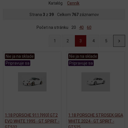
Katalóg
Cenník
Strana
3
z
39
Celkom
767
záznamov
Počet na stránku
20
40
60
1
2
3
4
5
Nie ja na sklade
Nie ja na sklade
Pripravuje sa
Pripravuje sa
1:18 PORSCHE 911 [993] GT2
1:18 PORSCHE STROSEK GIGA
EVO WHITE 1995 - GT SPIRIT -
WHITE 2024 - GT SPIRIT -
GT532
GT525