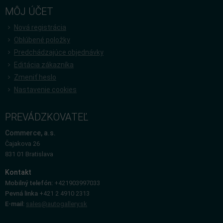
MÔJ ÚČET
Nová registrácia
Oblúbené položky
Predchádzajúce objednávky
Editácia zákazníka
Zmeniť heslo
Nastavenie cookies
PREVÁDZKOVATEĽ
Commerce, a.s.
Čajakova 26
831 01 Bratislava
Kontakt
Mobilný telefón:
+421903997033
Pevná linka
+421 2 4910 2313
E-mail:
sales@autogallery.sk